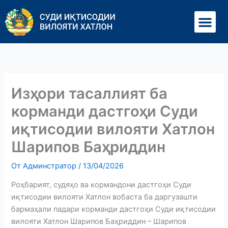
Перейти
Ме
к
содержимому
Изҳори тасаллият ба
корманди дастгоҳи Суди
иқтисодии вилояти Хатлон
Шарипов Баҳриддин
От
Админстратор
/
13/04/2026
Роҳбарият, судяҳо ва кормандони дастгоҳи Суди
иқтисодии вилояти Хатлон вобаста ба даргузашти
бармаҳали падари корманди дастгоҳи Суди иқтисодии
вилояти Хатлон Шарипов Баҳриддин – Шарипов