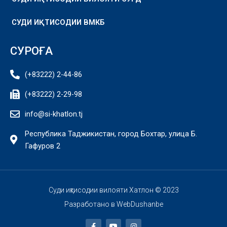
СУДИ ИҚТИСОДИИ ВМКБ
СУРОҒА
(+83222) 2-44-86
(+83222) 2-29-98
info@si-khatlon.tj
Республика Таджикистан, город Бохтар, улица Б.
Гафуров 2
Суди иқтисодии вилояти Хатлон © 2023
Разработано в
WebDushanbe
F
Y
I