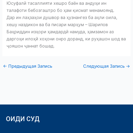
Юсуфалӣ тасаллияти хешро баён ва андуҳи ин
талафоти бебозгаштро бо ҳам қисмат менамоянд.
Дар ин лаҳзаҳои душвор ва ҳузнангез ба аҳли оила,
хешу наздикон ва ба писари марҳум – Шарипов
Баҳриддин изҳори ҳамдардӣ намуда, ҳамзамон аз
даргоҳи илоҳӣ хоҳони онро доранд, ки руҳашон шод ва
ҷояшон ҷаннат бошад.
←
Предыдущая Запись
Следующая Запись
→
ОИДИ СУД