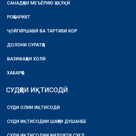
САНАДҲОИ МЕЪЁРИЮ ҲУҚУҚӢ
РОҲБАРИЯТ
ҶОЙГИРШАВӢ ВА ТАРТИБИ КОР
ДОЛОНИ СУРАТҲО
ВАЗИФАҲОИ ХОЛӢ
ХАБАРҲО
СУДҲОИ ИҚТИСОДӢ
СУДИ ОЛИИ ИҚТИСОДӢ
СУДИ ИҚТИСОДИИ ШАҲРИ ДУШАНБЕ
СУДИ ИҚТИСОДИИ ВИЛОЯТИ СУҒД