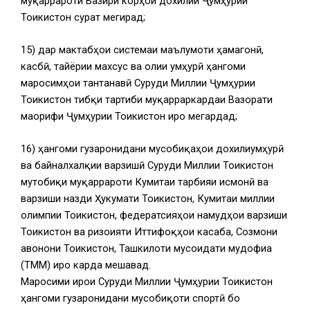
муқаррароти Вазири корҳои дохилии Ҷумҳурии
Тоҷикистон сурат мегирад;
15) дар мактабҳои системаи маълумоти ҳамагонӣ,
касбӣ, тайёрии махсус ва олии ҷумҳурӣ ҳангоми
маросимҳои тантанавӣ Суруди Миллии Ҷумҳурии
Тоҷикистон тибқи тартиби муқарраркардаи Вазорати
маорифи Ҷумҳурии Тоҷикистон иҷро мегардад;
16) ҳангоми гузаронидани мусобиқаҳои дохилиҷумҳурӣ
ва байналхалқии варзишӣ Суруди Миллии Тоҷикистон
мутобиқи муқаррароти Кумитаи тарбияи ҷисмонӣ ва
варзиши назди Ҳукумати Тоҷикистон, Кумитаи миллии
олимпии Тоҷикистон, федератсияҳои намудҳои варзиши
Тоҷикистон ва ризоияти Иттифоқҳои касаба, Созмони
ҷавонони Тоҷикистон, Ташкилоти мусоидати мудофиа
(ТММ) иҷро карда мешавад.
Маросими иҷрои Суруди Миллии Ҷумҳурии Тоҷикистон
ҳангоми гузаронидани мусобиқоти спортӣ бо