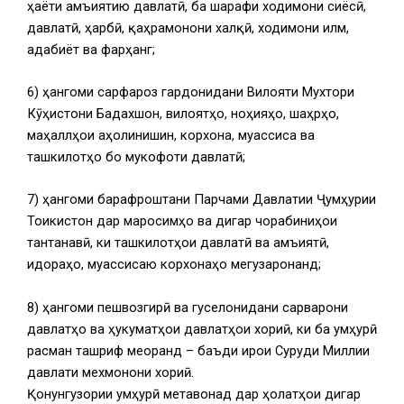
ҳаёти ҷамъиятию давлатӣ, ба шарафи ходимони сиёсӣ,
давлатӣ, ҳарбӣ, қаҳрамонони халқӣ, ходимони илм,
адабиёт ва фарҳанг;
6) ҳангоми сарфароз гардонидани Вилояти Мухтори
Кӯҳистони Бадахшон, вилоятҳо, ноҳияҳо, шаҳрҳо,
маҳаллҳои аҳолинишин, корхона, муассиса ва
ташкилотҳо бо мукофоти давлатӣ;
7) ҳангоми барафроштани Парчами Давлатии Ҷумҳурии
Тоҷикистон дар маросимҳо ва дигар чорабиниҳои
тантанавӣ, ки ташкилотҳои давлатӣ ва ҷамъиятӣ,
идораҳо, муассисаю корхонаҳо мегузаронанд;
8) ҳангоми пешвозгирӣ ва гуселонидани сарварони
давлатҳо ва ҳукуматҳои давлатҳои хориҷӣ, ки ба ҷумҳурӣ
расман ташриф меоранд – баъди иҷрои Суруди Миллии
давлати мехмонони хориҷӣ.
Қонунгузории ҷумҳурӣ метавонад дар ҳолатҳои дигар