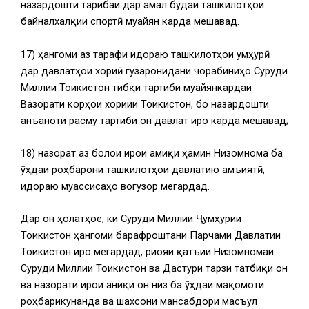
назардошти таҷрибаи дар амал будаи ташкилотҳои
байналхалқии спортӣ муайян карда мешавад.
17) ҳангоми аз тарафи идораю ташкилотҳои ҷумҳурӣ
дар давлатҳои хориҷӣ гузаронидани чорабиниҳо Суруди
Миллии Тоҷикистон тибқи тартиби муайянкардаи
Вазорати корҳои хориҷии Тоҷикистон, бо назардошти
анъаноти расму тартиби он давлат иҷро карда мешавад;
18) назорат аз болои иҷрои амиқи ҳамин Низомнома ба
ӯҳдаи роҳбарони ташкилотҳои давлатию ҷамъиятӣ,
идораю муассисаҳо вогузор мегардад.
Дар он ҳолатҳое, ки Суруди Миллии Ҷумҳурии
Тоҷикистон ҳангоми барафроштани Парчами Давлатии
Тоҷикистон иҷро мегардад, риояи қатъии Низомномаи
Суруди Миллии Тоҷикистон ва Дастури тарзи татбиқи он
ва назорати иҷрои аниқи он низ ба ӯҳдаи мақомоти
роҳбарикунанда ва шахсони мансабдори масъул