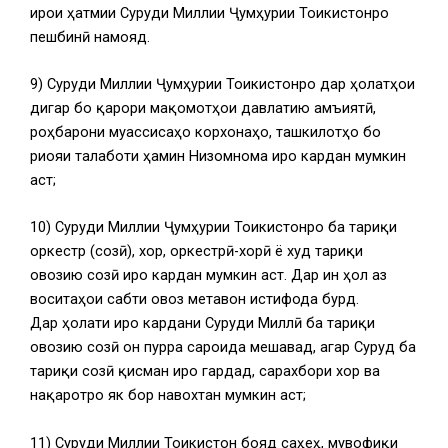
иҷрои ҳатмии Суруди Миллии Ҷумҳурии Тоҷикистонро
пешбинӣ намояд.
9) Суруди Миллии Ҷумҳурии Тоҷикистонро дар ҳолатҳои
дигар бо қарори мақомотҳои давлатию ҷамъиятӣ,
роҳбарони муассисаҳо корхонаҳо, ташкилотҳо бо
риояи талаботи ҳамин Низомнома иҷро кардан мумкин
аст;
10) Суруди Миллии Ҷумҳурии Тоҷикистонро ба тариқи
оркестр (созӣ), хор, оркестрӣ-хорӣ ё худ тариқи
овозию созӣ иҷро кардан мумкин аст. Дар ин ҳол аз
воситаҳои сабти овоз метавон истифода бурд.
Дар ҳолати иҷро кардани Суруди Миллӣ ба тариқи
овозию созӣ он пурра сароида мешавад, агар Суруд ба
тариқи созӣ қисман иҷро гардад, сарахбори хор ва
нақаротро як бор навохтан мумкин аст;
11) Суруди Миллии Тоҷикистон бояд саҳеҳ, мувофиқи