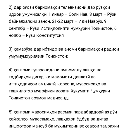
2) дар оғози барномаҳои телевизионӣ дар рӯзҳои
идҳои умумихалқӣ: 1 январ – Соли Нав, 8 март – Рӯзи
байналхалқии занон, 21-22 март – Иди Наврӯз, 9
сентябр – Рӯзи Истиқлолияти Ҷумҳурии Тоҷикистон, 6
ноябр – Рӯзи Конститутсия;
3) ҳамарӯза дар ибтидо ва анҷоми барномаҳои радиои
умумиҷумҳуриявии Тоҷикистон;
4) ҳангоми гузаронидани ҷамъомаду ҷашнҳо ва
тадбирҳои дигар, ки мақомоти давлатӣ ва
иттиҳодияҳои ҷамъиятӣ, корхона, муассисаҳо ва
ташкилотҳо мувофиқи иҷозати Ҳукумати Ҷумҳурии
Тоҷикистон созмон медиҳанд;
5) ҳангоми маросимҳои расмии пардабардорӣ аз рӯи
ҳайкалҳо, муҷассамаҳо, лавҳаҳои ёдбуд ва дигар
иншоотҳои мансуб ба муҳимтарин воқеаҳои таърихии