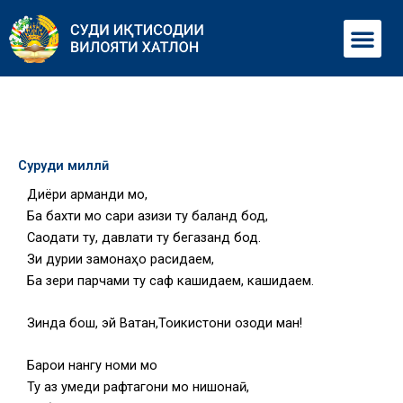
Перейти
Ме
к
содержимому
Суруди миллӣ
Диёри арҷманди мо,
Ба бахти мо сари азизи ту баланд бод,
Саодати ту, давлати ту бегазанд бод.
Зи дурии замонаҳо расидаем,
Ба зери парчами ту саф кашидаем, кашидаем.
Зинда бош, эй Ватан,Тоҷикистони озоди ман!
Барои нангу номи мо
Ту аз умеди рафтагони мо нишонаӣ,