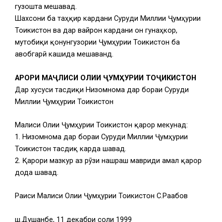
гузошта мешавад.
Шахсони ба таҳқир кардани Суруди Миллии Ҷумҳурии
Тоҷикистон ва дар вайрон кардани он гунаҳкор,
мутобиқи қонунгузории Ҷумҳурии Тоҷикистон ба
ҷавобгарӣ кашида мешаванд.
ҚАРОРИ МАҶЛИСИ ОЛИИ ҶУМҲУРИИ ТОҶИКИСТОН
Дар хусуси тасдиқи Низомнома дар бораи Суруди
Миллии Ҷумҳурии Тоҷикистон
Маҷлиси Олии Ҷумҳурии Тоҷикистон қарор мекунад:
1. Низомнома дар бораи Суруди Миллии Ҷумҳурии
Тоҷикистон тасдиқ карда шавад.
2. Қарори мазкур аз рӯзи нашраш мавриди амал қарор
дода шавад.
Раиси Маҷлиси Олии Ҷумҳурии Тоҷикистон С.Раҷабов
ш.Душанбе, 11 декабри соли 1999