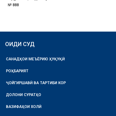
№ 888
ОИДИ СУД
САНАДҲОИ МЕЪЁРИЮ ҲУҚУҚӢ
РОҲБАРИЯТ
ҶОЙГИРШАВӢ ВА ТАРТИБИ КОР
ДОЛОНИ СУРАТҲО
ВАЗИФАҲОИ ХОЛӢ