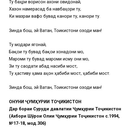
Ту баҳри ворисон ҷахони ҷовидонаӣ,
Хазон намерасад ба навбаҳори ту,
Ки мазраи вафо бувад канори ту, канори ту.
Зинда бош, эй Ватан, Тоҷикистони озоди ман!
Ту модари ягонаӣ,
Бақои ту бувад бақои хонадони мо,
Мароми ту бувад мароми ҷисму ҷони мо,
Зи ту саодати абад насиби мост,
Ту ҳастиву ҳама ҷаҳон ҳабиби мост, ҳабиби мост.
Зинда бош, эй Ватан, Тоҷикистони озоди ман!
ҚОНУНИ ҶУМҲУРИИ ТОҶИКИСТОН
Дар бораи Суруди давлатии Ҷумҳурии Тоҷикистон
(Ахбори Шӯрои Олии Ҷумҳурии Тоҷикистон с.1994,
№17-18, мод.306)