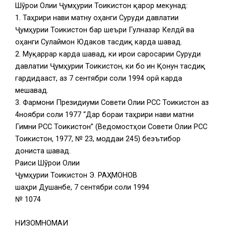
Шӯрои Олии Ҷумҳурии Тоҷикистон қарор мекунад:
1. Таҳрири нави матну оҳанги Суруди давлатии
Ҷумҳурии Тоҷикистон бар шеъри Гулназар Келдӣ ва
оҳанги Сулаймон Юдаков тасдиқ карда шавад.
2. Муқаррар карда шавад, ки иҷрои саросарии Суруди
давлатии Ҷумҳурии Тоҷикистон, ки бо ин Қонун тасдиқ
гардидааст, аз 7 сентябри соли 1994 ҷорӣ карда
мешавад.
3. Фармони Президиуми Совети Олии РСС Тоҷикистон аз
4ноябри соли 1977 “Дар бораи таҳрири нави матни
Гимни РСС Тоҷикистон” (Ведомостҳои Совети Олии РСС
Тоҷикистон, 1977, № 23, моддаи 245) беэътибор
дониста шавад.
Раиси Шӯрои Олии
Ҷумҳурии Тоҷикистон Э. РАҲМОНОВ
шаҳри Душанбе, 7 сентябри соли 1994
№ 1074
НИЗОМНОМАИ