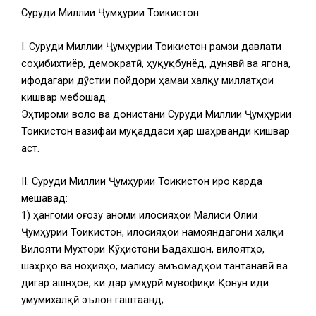
Суруди Миллии Ҷумҳурии Тоҷикистон
I. Суруди Миллии Ҷумҳурии Тоҷикистон рамзи давлати
соҳибихтиёр, демократӣ, ҳуқуқбунёд, дунявӣ ва ягона,
ифодагари дӯстии пойдори ҳамаи халқу миллатҳои
кишвар мебошад.
Эҳтироми воло ва донистани Суруди Миллии Ҷумҳурии
Тоҷикистон вазифаи муқаддаси ҳар шаҳрванди кишвар
аст.
II. Суруди Миллии Ҷумҳурии Тоҷикистон иҷро карда
мешавад:
1) ҳангоми оғозу анҷоми иҷлосияҳои Маҷлиси Олии
Ҷумҳурии Тоҷикистон, иҷлосияҳои намояндагони халқи
Вилояти Мухтори Кӯҳистони Бадахшон, вилоятҳо,
шаҳрҳо ва ноҳияҳо, маҷлису ҷамъомадҳои тантанавӣ ва
дигар ҷашнҳое, ки дар ҷумҳурӣ мувофиқи Қонун иди
умумихалқӣ эълон гаштаанд;