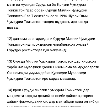
матн ва мусиқии Суруд, ки бо Қонуни Ҷумҳурии
Тоҷикистон “Дар бораи Суруди Миллии Ҷумҳурии
Тоҷикистон” аз 7 сентябри соли 1994 Шӯрои Олии
Ҷумҳурии Тоҷикистон тасдиқ шудааст, иҷро карда
шавад;
12) ҳангоми иҷро гардидани Суруди Миллии Ҷумҳурии
Тоҷикистон иштирокдорони чорабиниҳои оммавӣ
Сурудро рост истода гӯш мекунанд;
13) Суруди Миллии Ҷумҳурии Тоҷикистон дар қисмҳои
ҳарбӣ низ мувофиқи ҳамин Низомнома ва муқаррароти
Оинномаҳои умумиҳарбии Қувваҳои Мусаллаҳи
Ҷумҳурии Тоҷикистон иҷро карда мешавад;
14) иҷрои Суруди Миллии Ҷумҳурии Тоҷикистон дар
мақомоти корҳои дохилӣ аз ҷониби ҳайати қаторию
ҳайати фармондеҳии он, дар мактабҳои олии он тибқи