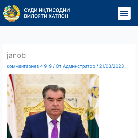
Перейти
Ме
к
содержимому
janob
комментариев 4 919
/ От
Админстратор
/
21/03/2023