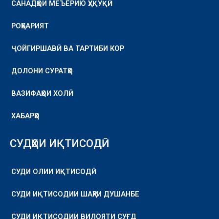
САНАДҲОИ МЕЪЁРИЮ ҲУҚУҚӢ
РОҲБАРИЯТ
ҶОЙГИРШАВӢ ВА ТАРТИБИ КОР
ДОЛОНИ СУРАТҲО
ВАЗИФАҲОИ ХОЛӢ
ХАБАРҲО
СУДҲОИ ИҚТИСОДӢ
СУДИ ОЛИИ ИҚТИСОДӢ
СУДИ ИҚТИСОДИИ ШАҲРИ ДУШАНБЕ
СУДИ ИҚТИСОДИИ ВИЛОЯТИ СУҒД