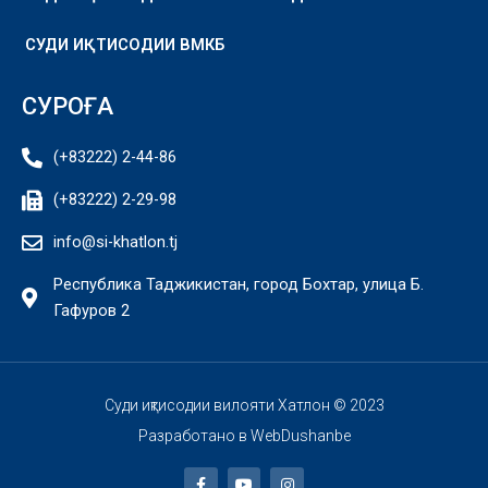
СУДИ ИҚТИСОДИИ ВМКБ
СУРОҒА
(+83222) 2-44-86
(+83222) 2-29-98
info@si-khatlon.tj
Республика Таджикистан, город Бохтар, улица Б.
Гафуров 2
Суди иқтисодии вилояти Хатлон © 2023
Разработано в
WebDushanbe
F
Y
I