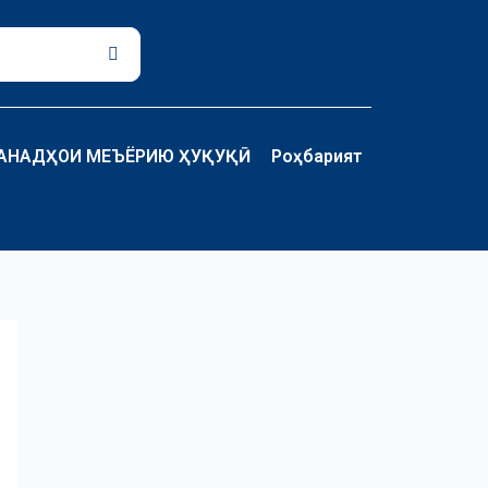
Поиск
АНАДҲОИ МЕЪЁРИЮ ҲУҚУҚӢ
Роҳбарият