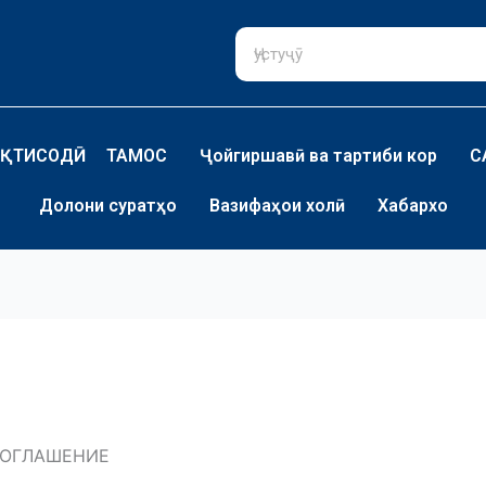
ҚТИСОДӢ
ТАМОС
Ҷойгиршавӣ ва тартиби кор
С
Долони суратҳо
Вазифаҳои холӣ
Хабархо
ОГЛАШЕНИЕ