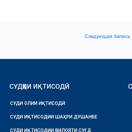
Следующая Запись
СУДҲОИ ИҚТИСОДӢ
СУДИ ОЛИИ ИҚТИСОДӢ
СУДИ ИҚТИСОДИИ ШАҲРИ ДУШАНБЕ
СУДИ ИҚТИСОДИИ ВИЛОЯТИ СУҒД