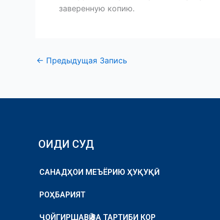
заверенную копию.
←
Предыдущая Запись
ОИДИ СУД
САНАДҲОИ МЕЪЁРИЮ ҲУҚУҚӢ
РОҲБАРИЯТ
ҶОЙГИРШАВӢ ВА ТАРТИБИ КОР