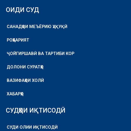
ОИДИ СУД
САНАДҲОИ МЕЪЁРИЮ ҲУҚУҚӢ
РОҲБАРИЯТ
ҶОЙГИРШАВӢ ВА ТАРТИБИ КОР
ДОЛОНИ СУРАТҲО
ВАЗИФАҲОИ ХОЛӢ
ХАБАРҲО
СУДҲОИ ИҚТИСОДӢ
СУДИ ОЛИИ ИҚТИСОДӢ