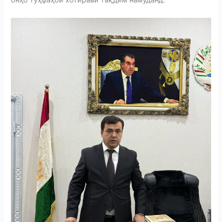
онҳо тӯҳфаҳои хотиравӣ тақдим намуданд.