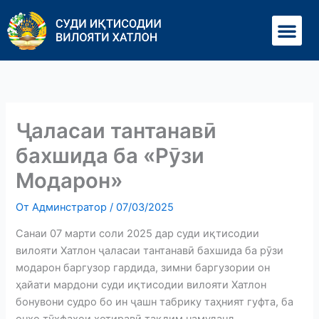
Перейти
Ме
к
содержимому
Ҷаласаи тантанавӣ
бахшида ба «Рӯзи
Модарон»
От
Админстратор
/
07/03/2025
Санаи 07 марти соли 2025 дар суди иқтисодии
вилояти Хатлон ҷаласаи тантанавӣ бахшида ба рӯзи
модарон баргузор гардида, зимни баргузории он
ҳайати мардони суди иқтисодии вилояти Хатлон
бонувони судро бо ин ҷашн табрику таҳният гуфта, ба