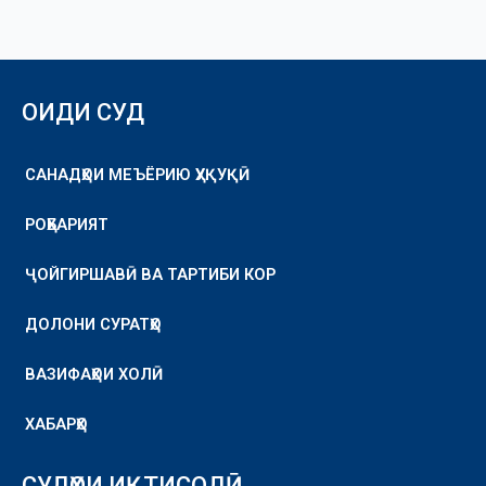
ОИДИ СУД
САНАДҲОИ МЕЪЁРИЮ ҲУҚУҚӢ
РОҲБАРИЯТ
ҶОЙГИРШАВӢ ВА ТАРТИБИ КОР
ДОЛОНИ СУРАТҲО
ВАЗИФАҲОИ ХОЛӢ
ХАБАРҲО
СУДҲОИ ИҚТИСОДӢ