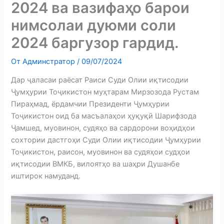
2024 ва вазифаҳо барои
нимсолаи дуюми соли
2024 баргузор гардид.
От
Админстратор
/
09/07/2024
Дар ҷаласаи раёсат Раиси Суди Олии иқтисодии
Ҷумҳурии Тоҷикистон муҳтарам Мирзозода Рустам
Пираҳмад, ёрдамчии Президенти Ҷумҳурии
Тоҷикистон оид ба масъалаҳои ҳуқуқӣ Шарифзода
Ҷамшед, муовинон, судяҳо ва сардорони воҳидҳои
сохтории дастгоҳи Суди Олии иқтисодии Ҷумҳурии
Тоҷикистон, раисон, муовинон ва судяҳои судҳои
иқтисодии ВМКБ, вилоятҳо ва шаҳри Душанбе
иштирок намуданд.