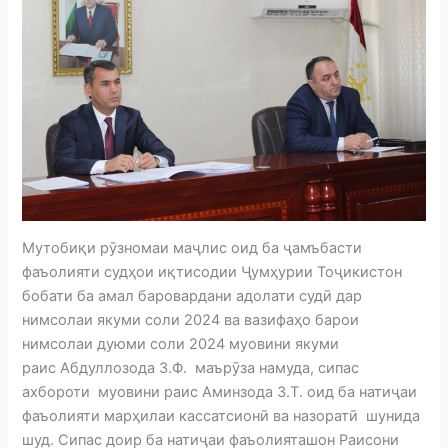
Мутобиқи рӯзномаи маҷлис оид ба ҷамъбасти
фаъолияти судҳои иқтисодии Ҷумҳурии Тоҷикистон
бобати ба амал баровардани адолати судӣ дар
нимсолаи якуми соли 2024 ва вазифаҳо барои
нимсолаи дуюми соли 2024 муовини якуми
раис Абдуллозода З.Ф. маърӯза намуда, сипас
ахбороти муовини раис Аминзода З.Т. оид ба натиҷаи
фаъолияти марҳилаи кассатсионӣ ва назоратӣ шунида
шуд. Сипас доир ба натиҷаи фаъолияташон Раисони