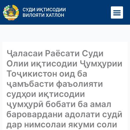
Перейти
Ме
к
содержимому
Ҷаласаи Раёсати Суди
Олии иқтисодии Ҷумҳурии
Тоҷикистон оид ба
ҷамъбасти фаъолияти
судҳои иқтисодии
ҷумҳурӣ бобати ба амал
баровардани адолати судӣ
дар нимсолаи якуми соли