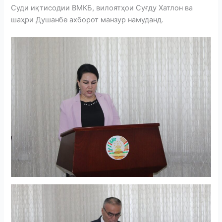
Суди иқтисодии ВМКБ, вилоятҳои Суғду Хатлон ва
шаҳри Душанбе ахборот манзур намуданд.