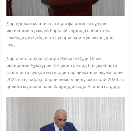
Дар идомаи маҷлис натиҷаи фаъолияти судҳои
иқтисодии ҷумҳурӣ баррасӣ гардида вобаста ба
камбудиҳои ҷойдошта супоришҳои мушаххас дода
шуд.
Дар охир лоиҳаи қарори Раёсати Суди Олии
иқтисодии Ҷумҳурии Тоҷикистон оид ба ҷамъбасти
фаъолияти судҳои иқтисоди дар нимсолаи якуми соли
2024 ва вазифаҳо барои нимсолаи дуюми соли 2024 аз
ҷониби муовини раис Хайриддинзода А. ироа гардид.