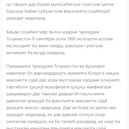
ҷо таърих дар бораи муносибатҳои гуногуни ҳалли
баҳсҳои байни субъектони фаъолияти соҳибкорӣ
шаҳодат медиҳанд.
Баъди соҳибихтиёр эълон шудани Ҷумҳурии
Тоҷикистон 9 сентябри соли 1991 ислоҳоти асосии
иқтисодиёт ба амал омада, шаклҳои гуногуни
моликият ба вуҷуд омаданд.
Президенти Ҷумҳурии Тоҷикистон ва Ҳукумати
мамлакат бо дарназардошти аҳамияти бузурги нақши
мақомоти судӣ дар кори мустаҳкам кардани қонуният,
тартиботи ҳуқуқӣ муҳофизати ҳуқуқу манфиатҳои
шаҳрвандон дар тамоми давраи Истиқлолияти
давлатии ҷумҳурӣ ба фаъолияти мақомоти судӣ
диққати махсус медиҳанд. Дар ин бора он далел низ
шаҳодат медиҳанд, ки дар давоми солҳои охир
силсилаи санадҳое, ки ба тасвиб расиданд, ки онҳо ба
мустаҳкам намудани фаъолияти мақомоти судӣ