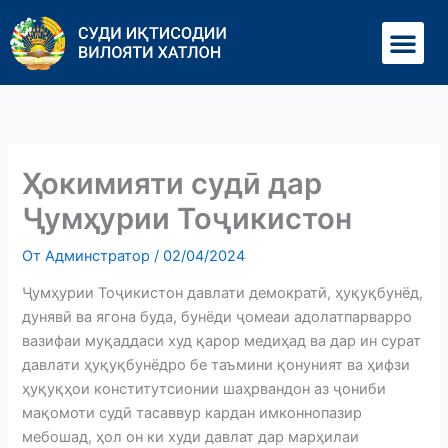
Перейти
Ме
к
содержимому
Ҳокимияти судӣ дар
Ҷумҳурии Тоҷикистон
От
Админстратор
/
02/04/2024
Ҷумҳурии Тоҷикистон давлати демократӣ, ҳуқуқбунёд,
дунявӣ ва ягона буда, бунёди ҷомеаи адолатпарварро
вазифаи муқаддаси худ қарор медиҳад ва дар ин сурат
давлати ҳуқуқбунёдро бе таъмини қонуният ва ҳифзи
ҳуқуқҳои конститутсионии шаҳрвандон аз ҷониби
мақомоти судӣ тасаввур кардан имконнопазир
мебошад, ҳол он ки худи давлат дар марҳилаи