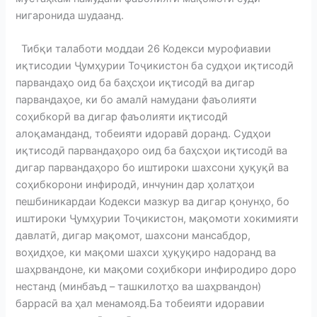
нигаронида шудаанд.
Тибқи талаботи моддаи 26 Кодекси мурофиавии
иқтисодии Ҷумҳурии Тоҷикистон ба судҳои иқтисодӣ
парвандаҳо оид ба баҳсҳои иқтисодӣ ва дигар
парвандаҳое, ки бо амалӣ намудани фаъолияти
соҳибкорӣ ва дигар фаъолияти иқтисодӣ
алоқаманданд, тобеияти идоравӣ доранд. Судҳои
иқтисодӣ парвандаҳоро оид ба баҳсҳои иқтисодӣ ва
дигар парвандаҳоро бо иштироки шахсони ҳуқуқӣ ва
соҳибкорони инфиродӣ, инчунин дар ҳолатҳои
пешбиникардаи Кодекси мазкур ва дигар қонунҳо, бо
иштироки Ҷумҳурии Тоҷикистон, мақомоти хокимияти
давлатӣ, дигар мақомот, шахсони мансабдор,
воҳидҳое, ки мақоми шахси ҳуқуқиро надоранд ва
шаҳрвандоне, ки мақоми соҳибкори инфиродиро доро
нестанд (минбаъд – ташкилотҳо ва шаҳрвандон)
баррасӣ ва ҳал менамояд.Ба тобеияти идоравии