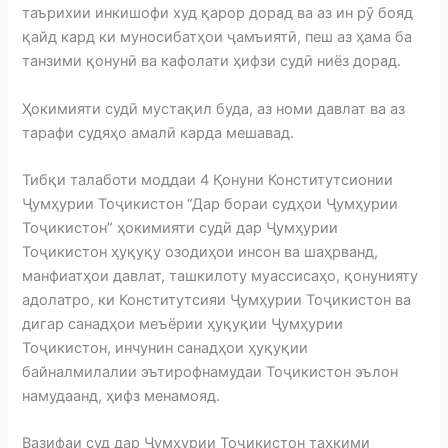
таърихии инкишофи худ қарор дорад ва аз ин рӯ бояд
қайд кард ки муносибатҳои ҷамъиятӣ, пеш аз ҳама ба
танзими қонунӣ ва кафолати ҳифзи судӣ ниёз дорад.
Ҳокимияти судӣ мустақил буда, аз номи давлат ва аз
тарафи судяҳо амалӣ карда мешавад.
Тибқи талаботи моддаи 4 Қонуни Конститутсионии
Ҷумҳурии Тоҷикистон “Дар бораи судҳои Ҷумҳурии
Тоҷикистон” ҳокимияти судӣ дар Ҷумҳурии
Тоҷикистон ҳуқуқу озодиҳои инсон ва шаҳрванд,
манфиатҳои давлат, ташкилоту муассисаҳо, қонунияту
адолатро, ки Конститутсияи Ҷумҳурии Тоҷикистон ва
дигар санадҳои меъёрии ҳуқуқии Ҷумҳурии
Тоҷикистон, инчунин санадҳои ҳуқуқии
байналмилалии эътирофнамудаи Тоҷикистон эълон
намудаанд, ҳифз менамояд.
Вазифаи суд дар Ҷумҳурии Тоҷикистон таҳкими