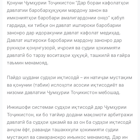
Қонуни Ҷумҳурии Тоҷикистон “Дар бораи кафолатҳои
давлатии баробарҳуқуқии мардону занон ва
имкониятҳои баробари амалигардонии онҳо” қабул
гардида, ки тибқи он давлат иштироки баробарии
занонро дар идоракунии давлат кафолат медиҳад.
Давлат иштироки баробарии мардону занонро дар
рукнҳои қонунгузорӣ, иҷроия ва судии ҳокимияти
давлатӣ бо тарзу воситаҳои ҳуқуқӣ, ташкилӣ ва ғайра
таъмин менамояд.
Пайдо шудани судҳои иқтисодӣ – ин натиҷаи мустақим
ва қонунии (табии) ислоҳоти асосии иқтисодиёт ва
низоми давлатии Ҷумҳурии Тоҷикистон мебошад.
Инкишофи системаи судҳои иқтисодӣ дар Ҷумҳурии
Тоҷикистон, ки бо тағйир додани мақомоти арбитражи
давлатӣ ба судҳои ҳакамӣ ва аз он ба судҳои иқтисодӣ
анҷом ёфт, раванди ташакккули ҳокимияти судии
мустақил ва самаранокро инъикос менамояд. Дар ин