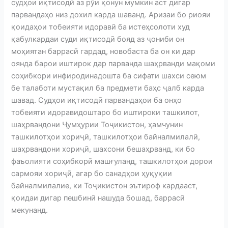
судҳои иқтисодӣ аз рӯи қонун мумкин аст дигар
парвандаҳо низ дохил карда шаванд. Аризаи бо риояи
қоидаҳои тобеияти идоравӣ ба истеҳсолоти худ
қабулкардаи суди иқтисодӣ бояд аз ҷониби он
моҳиятан баррасӣ гардад, новобаста ба он ки дар
оянда барои иштирок дар парванда шаҳрванди мақоми
соҳибкори инфиродинадошта ба сифати шахси сеюм
бе талаботи мустақил ба предмети баҳс ҷалб карда
шавад. Судҳои иқтисодӣ парвандаҳои ба онҳо
тобеияти идоравидоштаро бо иштироки ташкилот,
шаҳрвандони Ҷумҳурии Тоҷикистон, ҳамчунин
ташкилотҳои хориҷӣ, ташкилотҳои байналмилалӣ,
шаҳрвандони хориҷӣ, шахсони бешаҳрванд, ки бо
фаъолияти соҳибкорӣ машғуланд, ташкилотҳои дорои
сармояи хориҷӣ, агар бо санадҳои ҳуқуқии
байналмилалие, ки Тоҷикистон эътироф кардааст,
қоидаи дигар пешбинӣ нашуда бошад, баррасӣ
мекунанд.