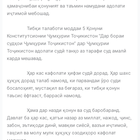
ҳамаҷонибаи қонуният ва таъмин намудани адолати
иҷтимоӣ мебошад.
Тибқи талаботи моддаи 5 Қонуни
Конститутсионии Ҷумҳурии Тоҷикистон “Дар бораи
судҳои Ҷумҳурии Тоҷикистон” дар Ҷумҳурии
Тоҷикистон адолати судӣ танҳо аз тарафи суд амалӣ
карда мешавад.
Ҳар кас кафолати ҳифзи судӣ дорад. Ҳар шахс
ҳуқуқ дорад талаб намояд, ки парвандаи ӯро суди
босалоҳият, мустақил ва беғараз, ки тибқи қонун
таъсис ёфтааст, баррасӣ намояд.
Ҳама дар назди қонун ва суд баробаранд.
Давлат ба ҳар кас, қатъи назар аз миллат, нажод, ҷинс,
забон, эътиқоди динӣ, мавқеи сиёсӣ, вазъи иҷтимоӣ,
таҳсил ва молу мулк ҳуқуқу озодиҳоро кафолат