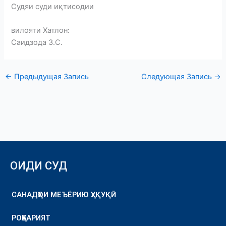
Судяи суди иқтисодии
вилояти Хатлон:
Саидзода З.С.
←
Предыдущая Запись
Следующая Запись
→
ОИДИ СУД
САНАДҲОИ МЕЪЁРИЮ ҲУҚУҚӢ
РОҲБАРИЯТ