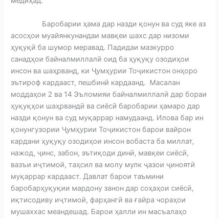
медиҳад.
Баробарии ҳама дар назди қонун ва суд яке аз
асосҳои муайянкунандаи мавқеи шахс дар низоми
ҳуқуқӣ ба шумор меравад. Падидаи мазкурро
санадҳои байналмиллалӣ оид ба ҳуқуқу озодиҳои
инсон ва шаҳрванд, ки Ҷумҳурии Тоҷикистон онҳоро
эътироф кардааст, пешбинӣ кардаанд. Масалан
моддаҳои 2 ва 14 Эъломияи байналмиллалӣ дар бораи
ҳуқуқҳои шаҳрвандӣ ва сиёсӣ баробарии ҳамаро дар
назди қонун ва суд муқаррар намудаанд. Илова бар ин
қонунгузории Ҷумҳурии Тоҷикистон барои вайрон
кардани ҳуқуқу озодиҳои инсон вобаста ба миллат,
нажод, ҷинс, забон, эътиқоди динӣ, мавқеи сиёсӣ,
вазъи иҷтимоӣ, таҳсил ва молу мулк ҷазои ҷиноятӣ
муқаррар кардааст. Давлат барои таъмини
баробарҳуқуқии мардону занон дар соҳаҳои сиёсӣ,
иқтисодиву иҷтимоӣ, фарҳангӣ ва ғайра чораҳои
мушаххас меандешад. Барои ҳалли ин масъалаҳо