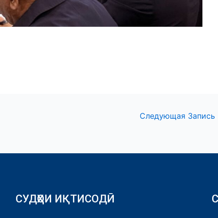
Следующая Запись
СУДҲОИ ИҚТИСОДӢ