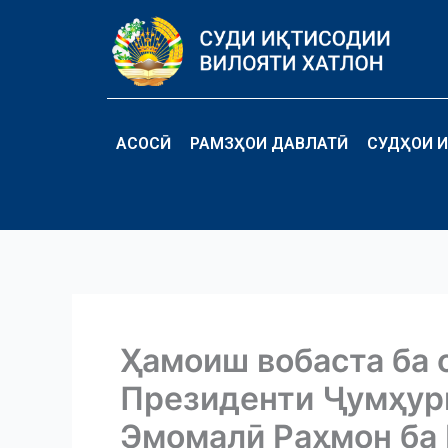
Перейти
к
содержимому
АСОСӢ
РАМЗҲОИ ДАВЛАТӢ
СУДҲОИ И
Ҳамоиш вобаста ба
Президенти Ҷумҳур
Эмомалӣ Раҳмон ба