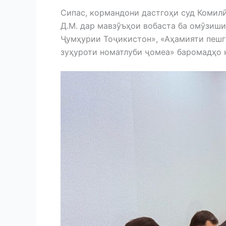
Сипас, кормандони дастгоҳи суд Комилӣ 
Д.М. дар мавзӯъҳои вобаста ба омӯзиш
Ҷумҳурии Тоҷикистон», «Аҳамияти пешг
зуҳуроти номатлуби ҷомеа» баромадҳо 