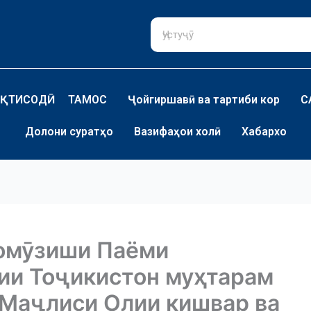
ҚТИСОДӢ
ТАМОС
Ҷойгиршавӣ ва тартиби кор
С
Долони суратҳо
Вазифаҳои холӣ
Хабархо
 омӯзиши Паёми
ии Тоҷикистон муҳтарам
 Маҷлиси Олии кишвар ва