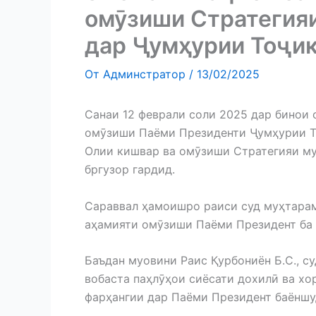
омӯзиши Стратегияи
дар Ҷумҳурии Тоҷи
От
Админстратор
/
13/02/2025
Санаи 12 феврали соли 2025 дар бинои 
омӯзиши Паёми Президенти Ҷумҳурии Т
Олии кишвар ва омӯзиши Стратегияи м
бргузор гардид.
Сараввал ҳамоишро раиси суд муҳтарам 
аҳамияти омӯзиши Паёми Президент ба
Баъдан муовини Раис Қурбониён Б.С., су
вобаста паҳлӯҳои сиёсати дохилӣ ва х
фарҳангии дар Паёми Президент баёншу