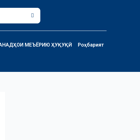
Поиск
АНАДҲОИ МЕЪЁРИЮ ҲУҚУҚӢ
Роҳбарият