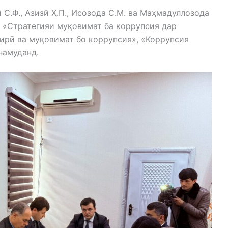
С.Ф., Азизӣ Ҳ.П., Исозода С.М. ва Маҳмадуллозода
и «Стратегияи муқовимат ба коррупсия дар
ирӣ ва муқовимат бо коррупсия», «Коррупсия
намуданд.