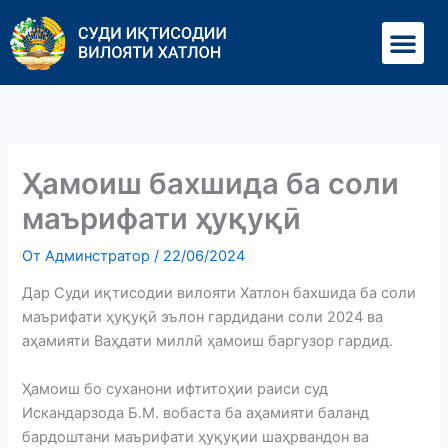
Перейти
Ме
к
содержимому
Ҳамоиш бахшида ба соли
маърифати ҳуқуқӣ
От
Админстратор
/
22/06/2024
Дар Суди иқтисодии вилояти Хатлон бахшида ба соли
маърифати ҳуқуқӣ эълон гардидани соли 2024 ва
аҳамияти Ваҳдати миллӣ ҳамоиш баргузор гардид.
Ҳамоиш бо суханони ифтитоҳии раиси суд
Искандарзода Б.М. вобаста ба аҳамияти баланд
бардоштани маърифати ҳуқуқии шаҳрвандон ва