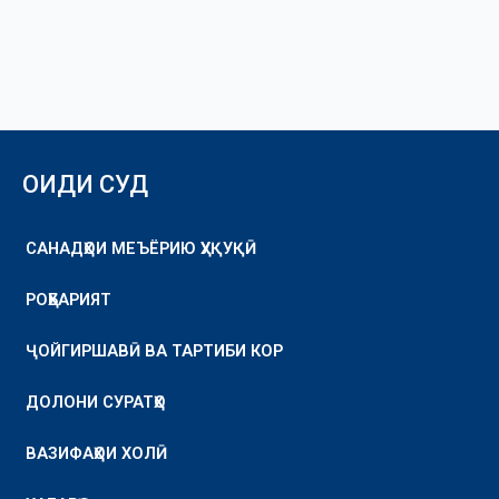
ОИДИ СУД
САНАДҲОИ МЕЪЁРИЮ ҲУҚУҚӢ
РОҲБАРИЯТ
ҶОЙГИРШАВӢ ВА ТАРТИБИ КОР
ДОЛОНИ СУРАТҲО
ВАЗИФАҲОИ ХОЛӢ