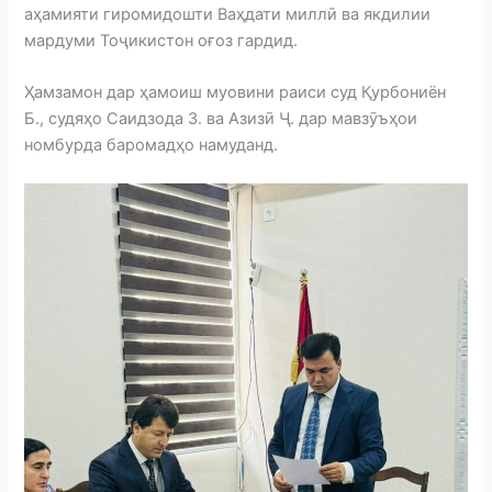
аҳамияти гиромидошти Ваҳдати миллӣ ва якдилии
мардуми Тоҷикистон оғоз гардид.
Ҳамзамон дар ҳамоиш муовини раиси суд Қурбониён
Б., судяҳо Саидзода З. ва Азизӣ Ҷ. дар мавзӯъҳои
номбурда баромадҳо намуданд.