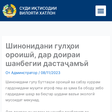
Перейти
Ме
к
содержимому
Шинонидани гулҳои
ороишӣ, дар доираи
шанбегии дастаҷамъӣ
От
Админстратор
/
08/11/2023
Шинонидани гулу буттаҳои ороишӣ ва сабзу хуррам
гардонидани муҳити атроф пеш аз ҳама ба ободу зебо
гардидани шаҳр ва беҳтар шудани вазъи экологӣ
мусоидат мекунад.
Дар доираи ин иқдом аз ҷониби роҳбарият ва