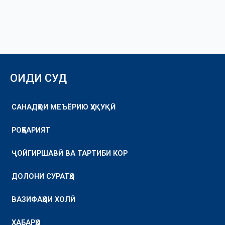
ОИДИ СУД
САНАДҲОИ МЕЪЁРИЮ ҲУҚУҚӢ
РОҲБАРИЯТ
ҶОЙГИРШАВӢ ВА ТАРТИБИ КОР
ДОЛОНИ СУРАТҲО
ВАЗИФАҲОИ ХОЛӢ
ХАБАРҲО