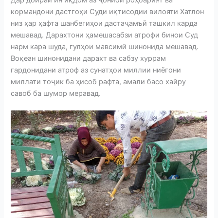
кормандони дастгоҳи Суди иқтисодии вилояти Хатлон
низ ҳар ҳафта шанбегиҳои дастаҷамъӣ ташкил карда
мешавад. Дарахтони ҳамешасабзи атрофи бинои Суд
нарм кара шуда, гулҳои мавсимӣ шинонида мешавад.
Воқеан шинонидани дарахт ва сабзу хуррам
гардонидани атроф аз сунатҳои миллии ниёгони
миллати тоҷик ба ҳисоб рафта, амали басо хайру
савоб ба шумор меравад.