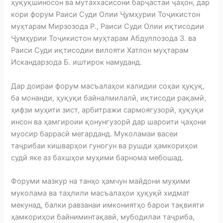
ҳуқуқшиносон ва мутаххасисони барҷастаи ҷаҳон, дар
кори форум Раиси Суди Олии Ҷумҳурии Тоҷикистон
муҳтарам Мирзозода Р., Раиси Суди Олии иқтисодии
Ҷумҳурии Тоҷикистон муҳтарам Абдуллозода З. ва
Раиси Суди иқтисодии вилояти Хатлон муҳтарам
Искандарзода Б. иштирок намуданд.
Дар доираи форум масъалаҳои калидии соҳаи ҳуқуқ,
ба монанди, ҳуқуқи байналмилалӣ, иқтисоди рақамӣ,
ҳифзи муҳити зист, арбитражи сармоягузорӣ, ҳуқуқи
инсон ва ҳамгироии қонунгузорӣ дар шароити ҷаҳони
муосир баррасӣ мегарданд. Муколамаи васеи
таҷрибаи кишварҳои гуногун ва рушди ҳамкориҳои
судӣ яке аз бахшҳои муҳими барнома мебошад.
Форуми мазкур на танҳо ҳамчун майдони муҳими
муколама ва таҳлили масъалаҳои ҳуқуқӣ хидмат
мекунад, балки равзанаи имкониятҳо барои тақвияти
ҳамкориҳои байниминтақавӣ, мубодилаи таҷриба,