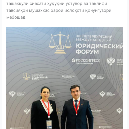
ташаккули сиёсати ҳуқуқии устувор ва таълифи
тавсияҳои мушаххас барои ислоҳоти қонунгузорӣ
мебошад.