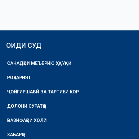
ОИДИ СУД
САНАДҲОИ МЕЪЁРИЮ ҲУҚУҚӢ
РОҲБАРИЯТ
ҶОЙГИРШАВӢ ВА ТАРТИБИ КОР
ДОЛОНИ СУРАТҲО
ВАЗИФАҲОИ ХОЛӢ
ХАБАРҲО