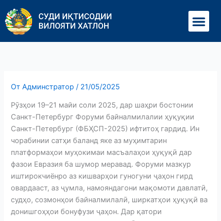
Перейти
Ме
к
содержимому
От
Админстратор
/
21/05/2025
Рӯзҳои 19–21 майи соли 2025, дар шаҳри бостонии
Санкт-Петербург Форуми байналмилалии ҳуқуқии
Санкт-Петербург (ФБҲСП-2025) ифтитоҳ гардид. Ин
чорабинии сатҳи баланд яке аз муҳимтарин
платформаҳои муҳокимаи масъалаҳои ҳуқуқӣ дар
фазои Евразия ба шумор меравад. Форуми мазкур
иштирокчиёнро аз кишварҳои гуногуни ҷаҳон гирд
овардааст, аз ҷумла, намояндагони мақомоти давлатӣ,
судҳо, созмонҳои байналмилалӣ, ширкатҳои ҳуқуқӣ ва
донишгоҳҳои бонуфузи ҷаҳон. Дар қатори