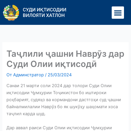
Перейти
Ме
к
содержимому
Таҷлили ҷашни Наврӯз дар
Суди Олии иқтисодӣ
От
Админстратор
/
25/03/2024
Санаи 21 марти соли 2024 дар толори Суди Олии
иқтисодии Ҷумҳурии Тоҷикистон бо иштироки
роҳбарият, судяҳо ва кормандони дастгоҳи суд ҷашни
байналмилалии Наврӯз бо як шукӯҳу шаҳомати хоса
таҷлил карда шуд.
Дар аввал раиси Суди Олии иқтисодии Ҷумҳурии