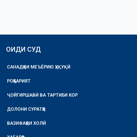
ОИДИ СУД
САНАДҲОИ МЕЪЁРИЮ ҲУҚУҚӢ
РОҲБАРИЯТ
ҶОЙГИРШАВӢ ВА ТАРТИБИ КОР
ДОЛОНИ СУРАТҲО
ВАЗИФАҲОИ ХОЛӢ