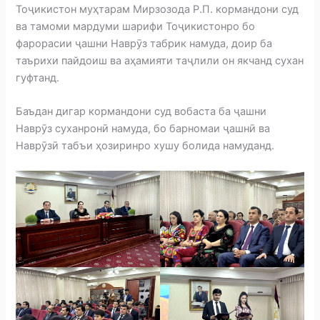
Тоҷикистон муҳтарам Мирзозода Р.П. кормандони суд
ва тамоми мардуми шарифи Тоҷикистонро бо
фарорасии ҷашни Наврӯз табрик намуда, доир ба
таърихи пайдоиш ва аҳамияти таҷлили он якчанд сухан
гуфтанд.
Баъдан дигар кормандони суд вобаста ба ҷашни
Наврӯз суханронӣ намуда, бо барномаи ҷашнӣ ва
Наврӯзӣ табъи ҳозиринро хушу болида намуданд.