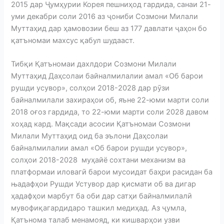
2015 дар Ҷумҳурии Корея пешниҳод гардида, санаи 21-
уми декабри соли 2016 аз ҷониби Созмони Милали
Муттаҳид дар ҳамовозии беш аз 177 давлати ҷаҳон бо
қатъномаи махсус қабул шудааст.
Тибқи Қатъномаи дахлдори Созмони Милали
Муттаҳид Даҳсолаи байналмилалии амал «Об барои
рушди усувор», солҳои 2018-2028 дар рӯзи
байналмилали захираҳои об, яъне 22-юми марти соли
2018 оғоз гардида, то 22-юми марти соли 2028 давом
хоҳад кард. Мақсади асосии Қатъномаи Созмони
Милали Муттаҳид оид ба эълони Даҳсолаи
байналмилалии амал «Об барои рушди усувор»,
солҳои 2018-2028 муҳайё сохтани механизм ва
платформаи иловагӣ барои мусоидат баҳри расидан ба
њадафҳои Рушди Устувор дар қисмати об ва дигар
ҳадафҳои марбут ба оби дар сатҳи байналмилалӣ
мувофиқагардидаро ташкил медиҳад. Аз ҷумла,
Қатънома талаб менамояд, ки кишварҳои узви