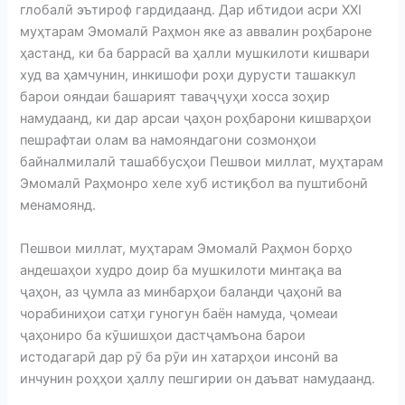
глобалӣ эътироф гардидаанд. Дар ибтидои асри XXI
муҳтарам Эмомалӣ Раҳмон яке аз аввалин роҳбароне
ҳастанд, ки ба баррасӣ ва ҳалли мушкилоти кишвари
худ ва ҳамчунин, инкишофи роҳи дурусти ташаккул
барои ояндаи башарият таваҷҷуҳи хосса зоҳир
намудаанд, ки дар арсаи ҷаҳон роҳбарони кишварҳои
пешрафтаи олам ва намояндагони созмонҳои
байналмилалӣ ташаббусҳои Пешвои миллат, муҳтарам
Эмомалӣ Раҳмонро хеле хуб истиқбол ва пуштибонӣ
менамоянд.
Пешвои миллат, муҳтарам Эмомалӣ Раҳмон борҳо
андешаҳои худро доир ба мушкилоти минтақа ва
ҷаҳон, аз ҷумла аз минбарҳои баланди ҷаҳонӣ ва
чорабиниҳои сатҳи гуногун баён намуда, ҷомеаи
ҷаҳониро ба кӯшишҳои дастҷамъона барои
истодагарӣ дар рӯ ба рӯи ин хатарҳои инсонӣ ва
инчунин роҳҳои ҳаллу пешгирии он даъват намудаанд.