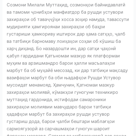
Созмони Милали Муттаҳид, созмонҳои байнидавлатӣ
ва тамоми ҷонибҳои манфиатдор ба рушди устувори
захираҳои об таваҷҷӯҳи хосса зоҳир намуда, тавассути
мудирияти ҳамгироянаи захираҳои об баҳри
густариши ҳамкориву иштирок дар ҳама сатҳҳо, ҷалб
ва татбиқи барномаву лоиҳаҳои соҳаи об кӯшиш ба
харҷ диҳанд. Бо назардошти ин, дар сатҳи ҷаҳонӣ
қабул гардидани Қатъномаи мазкур як платформаи
муҳим ва арзишмандро барои ҳалли масъалаҳои
марбут ба об муҳайё месозад, ки дар татбиқи мақсаду
вазифаҳои марбут ба оби њадафҳои Рушди Устувор
мусоидат менамояд. Ҳамчунин, Қатномаи мазкур
захираҳои молиявӣ, кӯмакҳои гуногуни техникиро
муттаҳид гардонида, истифодаи самароники
захираҳои молиявии мавҷударо барои татбиқи
ҳадафҳои марбут ба захираҳои рушди устувор
густариш дода, барои ҷалби бештари маблағҳои
сармоягузорӣ аз сарчашмаҳои гуногун шароит
фароҳам меовард. Сармоя ва маблағгузорӣ дар соҳаи