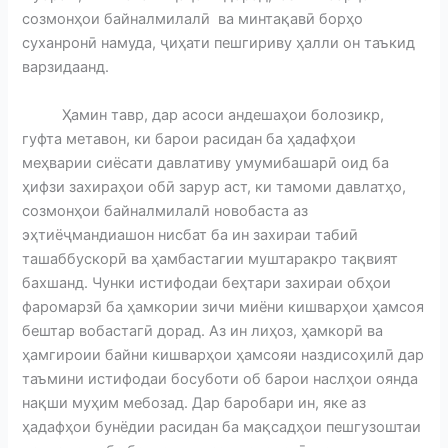
созмонҳои байналмилалӣ ва минтақавӣ борҳо
суханронӣ намуда, ҷиҳати пешгириву ҳалли он таъкид
варзидаанд.
Ҳамин тавр, дар асоси андешаҳои болозикр,
гуфта метавон, ки барои расидан ба ҳадафҳои
меҳварии сиёсати давлативу умумибашарӣ оид ба
ҳифзи захираҳои обӣ зарур аст, ки тамоми давлатҳо,
созмонҳои байналмилалӣ новобаста аз
эҳтиёҷмандиашон нисбат ба ин захираи табиӣ
ташаббускорӣ ва ҳамбастагии муштаракро тақвият
бахшанд. Чунки истифодаи беҳтари захираи обҳои
фаромарзӣ ба ҳамкории зичи миёни кишварҳои ҳамсоя
бештар вобастагӣ дорад. Аз ин лиҳоз, ҳамкорӣ ва
ҳамгироии байни кишварҳои ҳамсояи наздисоҳилӣ дар
таъмини истифодаи босуботи об барои наслҳои оянда
нақши муҳим мебозад. Дар баробари ин, яке аз
ҳадафҳои бунёдии расидан ба мақсадҳои пешгузоштаи