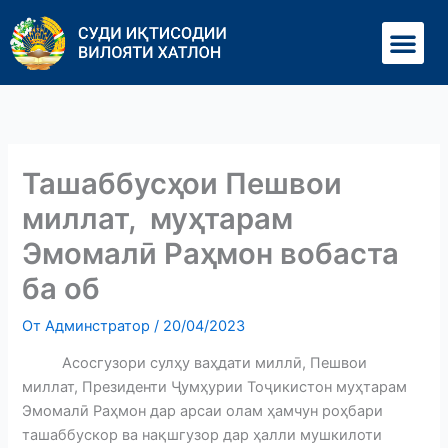
Перейти
Ме
к
содержимому
Ташаббусҳои Пешвои
миллат, муҳтарам
Эмомалӣ Раҳмон вобаста
ба об
От
Админстратор
/
20/04/2023
Асосгузори сулҳу ваҳдати миллӣ, Пешвои
миллат, Президенти Ҷумҳурии Тоҷикистон муҳтарам
Эмомалӣ Раҳмон дар арсаи олам ҳамчун роҳбари
ташаббускор ва нақшгузор дар ҳалли мушкилоти