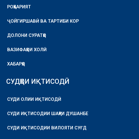
РОҲБАРИЯТ
ҶОЙГИРШАВӢ ВА ТАРТИБИ КОР
ДОЛОНИ СУРАТҲО
ВАЗИФАҲОИ ХОЛӢ
ХАБАРҲО
СУДҲОИ ИҚТИСОДӢ
СУДИ ОЛИИ ИҚТИСОДӢ
СУДИ ИҚТИСОДИИ ШАҲРИ ДУШАНБЕ
СУДИ ИҚТИСОДИИ ВИЛОЯТИ СУҒД