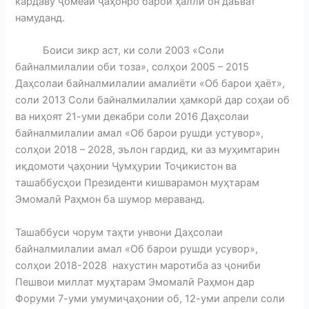
кардаву ҷомеаи ҷаҳонро барои ҳалли он даъват
намуданд.
Боиси зикр аст, ки соли 2003 «Соли
байналмилалии оби тоза», солҳои 2005 – 2015
Даҳсолаи байналмилалии амалиёти «Об барои ҳаёт»,
соли 2013 Соли байналмилалии ҳамкорӣ дар соҳаи об
ва ниҳоят 21-уми декабри соли 2016 Даҳсолаи
байналмилалии амал «Об барои рушди устувор»,
солҳои 2018 – 2028, эълон гардид, ки аз муҳимтарин
иқдомоти ҷаҳонии Ҷумҳурии Тоҷикистон ва
ташаббусҳои Президенти кишварамон муҳтарам
Эмомалӣ Раҳмон ба шумор мераванд.
Ташаббуси чорум таҳти унвони Даҳсолаи
байналмилалии амал «Об барои рушди усувор»,
солҳои 2018-2028 нахустин маротиба аз ҷониби
Пешвои миллат муҳтарам Эмомалӣ Раҳмон дар
Форуми 7-уми умумиҷаҳонии об, 12-уми апрели соли