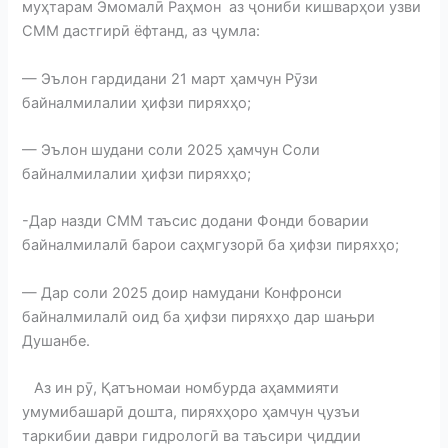
муҳтарам Эмомалӣ Раҳмон аз ҷониби кишварҳои узви
СММ дастгирӣ ёфтанд, аз ҷумла:
— Эълон гардидани 21 март ҳамчун Рӯзи
байналмилалии ҳифзи пиряхҳо;
— Эълон шудани соли 2025 ҳамчун Соли
байналмилалии ҳифзи пиряхҳо;
-Дар назди СММ таъсис додани Фонди боварии
байналмилалӣ барои саҳмгузорӣ ба ҳифзи пиряхҳо;
— Дар соли 2025 доир намудани Конфронси
байналмилалӣ оид ба ҳифзи пиряхҳо дар шањри
Душанбе.
Аз ин рӯ, Қатъномаи номбурда аҳаммияти
умумибашарӣ дошта, пиряхҳоро ҳамчун ҷузъи
таркибии даври гидрологӣ ва таъсири ҷиддии