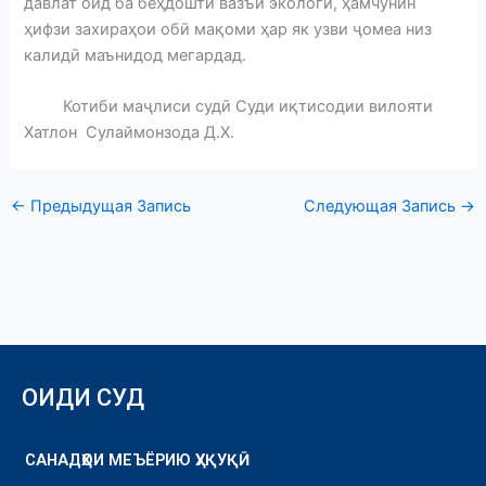
давлат оид ба беҳдошти вазъи экологӣ, ҳамчунин
ҳифзи захираҳои обӣ мақоми ҳар як узви ҷомеа низ
калидӣ маънидод мегардад.
Котиби маҷлиси судӣ Суди иқтисодии вилояти
Хатлон Сулаймонзода Д.Х.
←
Предыдущая Запись
Следующая Запись
→
ОИДИ СУД
САНАДҲОИ МЕЪЁРИЮ ҲУҚУҚӢ