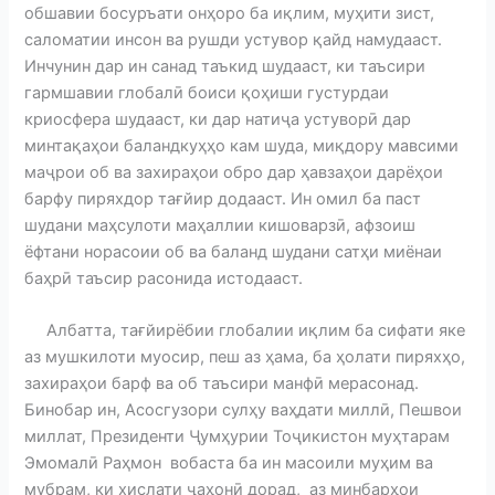
обшавии босуръати онҳоро ба иқлим, муҳити зист,
саломатии инсон ва рушди устувор қайд намудааст.
Инчунин дар ин санад таъкид шудааст, ки таъсири
гармшавии глобалӣ боиси қоҳиши густурдаи
криосфера шудааст, ки дар натиҷа устуворӣ дар
минтақаҳои баландкуҳҳо кам шуда, миқдору мавсими
маҷрои об ва захираҳои обро дар ҳавзаҳои дарёҳои
барфу пиряхдор тағйир додааст. Ин омил ба паст
шудани маҳсулоти маҳаллии кишоварзӣ, афзоиш
ёфтани норасоии об ва баланд шудани сатҳи миёнаи
баҳрӣ таъсир расонида истодааст.
Албатта, тағйирёбии глобалии иқлим ба сифати яке
аз мушкилоти муосир, пеш аз ҳама, ба ҳолати пиряхҳо,
захираҳои барф ва об таъсири манфӣ мерасонад.
Бинобар ин, Асосгузори сулҳу ваҳдати миллӣ, Пешвои
миллат, Президенти Ҷумҳурии Тоҷикистон муҳтарам
Эмомалӣ Раҳмон вобаста ба ин масоили муҳим ва
мубрам, ки хислати ҷаҳонӣ дорад, аз минбарҳои