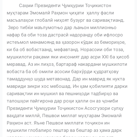
Саҳми Президенти Ҷумҳурии Тоҷикистон
муҳтарам Эмомалӣ Раҳмон ҷиҳати ҳаллу фасли
масъалаҳои глобалӣ ниҳоят бузург ва саривақтианд.
Зеро тибќи маълумотњо дар љањон миллионњо
нафар ба оби тоза дастрасӣ надоранду оби ифлосро
истеъмол менамоянд ва ҳазорон кӯдак аз бемориҳое,
ки ба об вобастаанд, мефавтанд. Норасоии оби тоза,
мушкилоти рақами яки инсоният дар асри XXI ба ҳисоб
меравад. Аз ин лиҳоз, бартараф накардани мушкилоти
вобаста ба об омили асосии бархӯрди қудратҳову
тамаддунҳо шуда метавонад. Дар ин маврид як нукта
мавриди зикри хос мебошад. Ин ҳам қобилияти дарки
саривақтии ин мушкил ва пешниҳоди тадбирҳо ва
талошҳои пайгирона дар роҳи ҳалли он аз ҷониби
Президенти Ҷумҳурии Тоҷикистон Асосгузори сулҳу
ваҳдати миллӣ, Пешвои миллат муҳтарам Эмомалӣ
Раҳмон аст. Яъне Пешвои миллати тоҷикон ин
мушкили глобалиро пештар ва бештар аз ҳама дарк