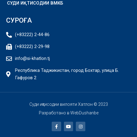
СУДИ ИҚТИСОДИИ ВМКБ
СУРОҒА
(+83222) 2-44-86
(+83222) 2-29-98
info@si-khatlon.tj
Республика Таджикистан, город Бохтар, улица Б.
Гафуров 2
Суди иқтисодии вилояти Хатлон © 2023
Разработано в
WebDushanbe
F
Y
I
a
o
n
c
u
s
e
t
t