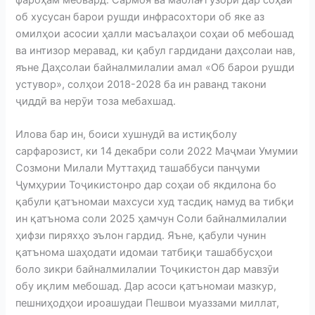
об хусусан барои рушди инфрасохтори об яке аз
омилҳои асосии ҳалли масъалаҳои соҳаи об мебошад
ва интизор меравад, ки қабул гардидани даҳсолаи нав,
яъне Даҳсолаи байналмилалии амал «Об барои рушди
устувор», солҳои 2018-2028 ба ин раванд такони
ҷиддӣ ва нерӯи тоза мебахшад.
Илова бар ин, боиси хушнудӣ ва истиқболу
сарфарозист, ки 14 декабри соли 2022 Маҷмаи Умумии
Созмони Милали Муттаҳид ташаббуси панҷуми
Ҷумҳурии Тоҷикистонро дар соҳаи об якдилона бо
қабули қатъномаи махсуси худ тасдиқ намуд ва тибқи
ин қатънома соли 2025 ҳамчун Соли байналмилалии
ҳифзи пиряхҳо эълон гардид. Яъне, қабули чунин
қатънома шаҳодати идомаи татбиқи ташаббусҳои
боло зикри байналмилалии Тоҷикистон дар мавзӯи
обу иқлим мебошад. Дар асоси қатъномаи мазкур,
пешниҳодҳои ироашудаи Пешвои муаззами миллат,