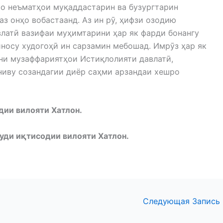
мо неъматҳои муқаддастарин ва бузургтарин
з онҳо вобастаанд. Аз ин рӯ, ҳифзи озодию
латӣ вазифаи муҳимтарини ҳар як фарди бонангу
иносу худогоҳӣ ин сарзамин мебошад. Имрӯз ҳар як
ани музаффариятҳои Истиқлолияти давлатӣ,
ниву созандагии диёр саҳми арзандаи хешро
дии вилояти Хатлон.
ди иқтисодии вилояти Хатлон.
Следующая Запись