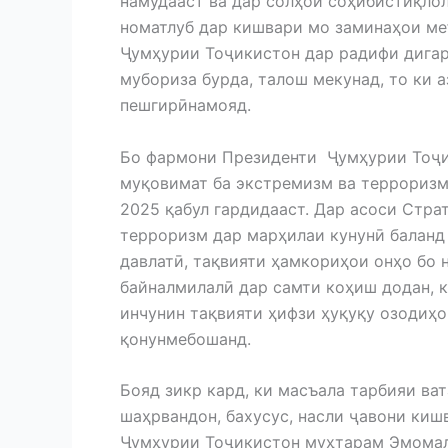
намудааст ва дар солҳои соҳибистиқло
номатлуб дар кишвари мо заминаҳои ме
Ҷумҳурии Тоҷикистон дар радифи дигар
мубориза бурда, талош мекунад, то ки 
пешгирӣнамояд.
Бо фармони Президенти Ҷумҳурии Тоҷик
муқовимат ба экстремизм ва терроризм
2025 қабул гардидааст. Дар асоси Стра
терроризм дар марҳилаи кунунӣ балан
давлатӣ, тақвияти ҳамкориҳои онҳо бо
байналмилалӣ дар самти коҳиш додан, к
инчунин тақвияти ҳифзи ҳуқуқу озодиҳо
қонунмебошанд.
Бояд зикр кард, ки масъала тарбияи ва
шаҳрвандон, бахусус, насли ҷавони ки
Ҷумҳурии Тоҷикистон муҳтарам Эмомалӣ