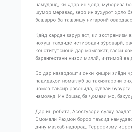
намуданд, ки «Дар ин ҷода, мубориза б
шумор меравад, зеро ин зуҳурот ҳоло б
башарро ба ташвишу нигаронӣ овардаас
Қайд кардан зарур аст, ки экстремизм 
нохуш–таҳдидё истифодаи зӯроварӣ, рас
конститутсионӣ дар мамлакат, ғасби ҳо
барангехтани низои миллӣ, иҷтимоӣ ва 
Бо дар назардошти онки қишри зиёди ҷ
падидаҳои номатлуб ва таҳиягарони он
ҷомеа таъсир расонида, қувваи бузурги
намоянд. Ин бошад ба ҷомеаи мо, бахус
Дар ин робита, Асосгузори сулҳу ваҳда
Эмомали Раҳмон борҳо таъкид намудааст
дину мазҳаб надорад. Терроризму ифро