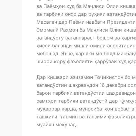
ва Паёмҳои худ ба Маҷлиси Олии кишва
ва тарбияи онҳо дар руҳияи ватандӯст
Масалан дар Паёми навбати Президенти
Эмомалӣ Раҳмон ба Маҷлиси Олии кишва
ватандӯсту ватанпараст бошем ва ҳарги
ҳисси баланди миллӣ омили асоситарин
мебошад. Яъне, ҳар яки мо бояд минбаъ
шиори кору фаъолияти ҳаррӯзаи худ қа
Дар кишвари азизамон Тоҷикистон бо м
ватандӯстии шаҳрвандон 16 декабри со
барои тарбияи ватандӯстии шаҳрвандон»
самтҳои тарбияи ватандӯстӣ дар Ҷумҳу
муқаррар карда, муносибатҳои вобаста 
ташкилӣ, таъмин ва танзими фаъолиятр
муайян мекунад.