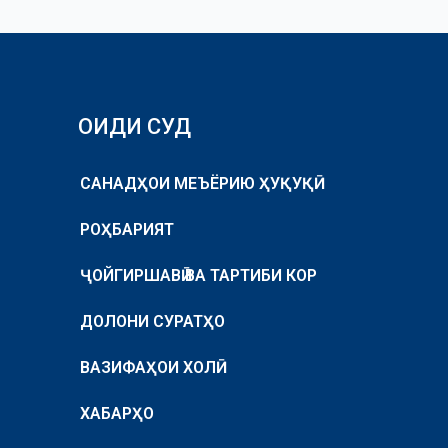
ОИДИ СУД
САНАДҲОИ МЕЪЁРИЮ ҲУҚУҚӢ
РОҲБАРИЯТ
ҶОЙГИРШАВӢ ВА ТАРТИБИ КОР
ДОЛОНИ СУРАТҲО
ВАЗИФАҲОИ ХОЛӢ
ХАБАРҲО