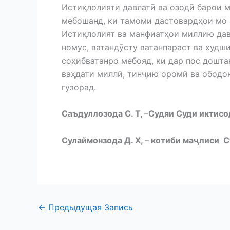
Истиқлолияти давлатӣ ва озодӣ барои 
мебошанд, ки тамоми дастовардҳои мо а
Истиқлолият ва манфиатҳои миллию дав
номус, ватандӯсту ватанпараст ва худш
соҳибватанро мебояд, ки дар пос дошт
ваҳдати миллӣ, тинҷию оромӣ ва ободо
гузорад.
Саъдуллозода С. Т,
–
Судяи Суди иктисо
Сулаймонзода Д. Х,
–
котиби маҷлиси Су
←
Предыдущая Запись