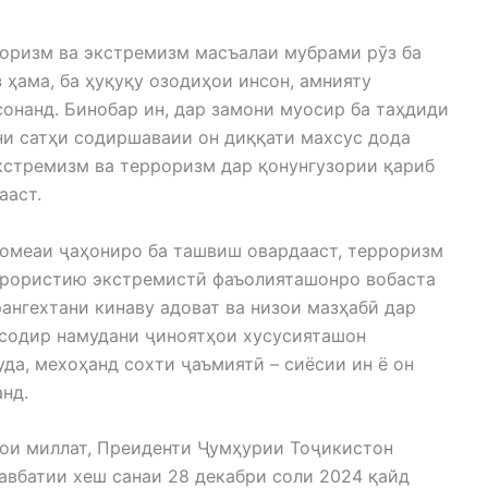
оризм ва экстремизм масъалаи мубрами рӯз ба
з ҳама, ба ҳуқуқу озодиҳои инсон, амнияту
онанд. Бинобар ин, дар замони муосир ба таҳдиди
и сатҳи содиршаваии он диққати махсус дода
экстремизм ва терроризм дар қонунгузории қариб
ааст.
ҷомеаи ҷаҳониро ба ташвиш овардааст, терроризм
ррористию экстремистӣ фаъолияташонро вобаста
рангехтани кинаву адоват ва низои мазҳабӣ дар
 содир намудани ҷиноятҳои хусусияташон
да, мехоҳанд сохти ҷаъмиятӣ – сиёсии ин ё он
нд.
вои миллат, Преиденти Ҷумҳурии Тоҷикистон
вбатии хеш санаи 28 декабри соли 2024 қайд