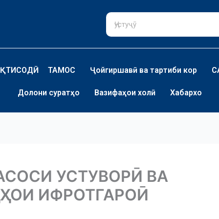
ҚТИСОДӢ
ТАМОС
Ҷойгиршавӣ ва тартиби кор
С
Долони суратҳо
Вазифаҳои холӣ
Хабархо
АСОСИ УСТУВОРӢ ВА
ҲҲОИ ИФРОТГАРОӢ