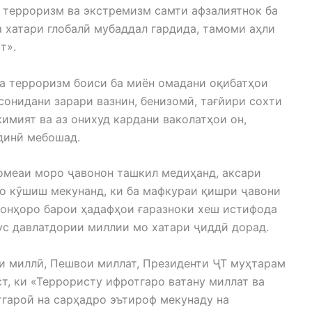
о терроризм ва экстремизм самти афзалиятнок ба
а хатари глобалӣ мубаддал гардида, тамоми аҳли
т».
ва терроризм боиси ба миён омадани оқибатҳои
онидани зарари вазнин, бенизомӣ, тағйири сохти
кимият ва аз онихуд кардани ваколатҳои он,
динӣ мебошад.
омеаи моро ҷавонон ташкил медиҳанд, аксари
ҳо кӯшиш мекунанд, ки ба мафкураи қишри ҷавони
 онҳоро барои ҳадафҳои ғаразноки хеш истифода
ус давлатдории миллии мо хатари ҷиддӣ дорад.
ти миллӣ, Пешвои миллат, Президенти ҶТ муҳтарам
, ки «Террористу ифротгаро ватану миллат ва
тгароӣ на сарҳадро эътироф мекунаду на