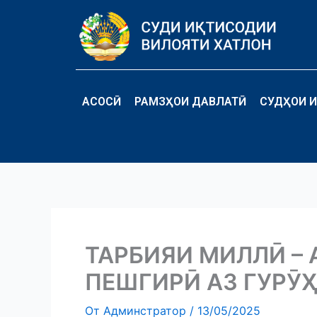
Перейти
к
содержимому
АСОСӢ
РАМЗҲОИ ДАВЛАТӢ
СУДҲОИ И
ТАРБИЯИ МИЛЛӢ – 
ПЕШГИРӢ АЗ ГУРӮ
От
Админстратор
/
13/05/2025