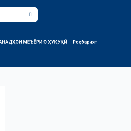
Поиск
АНАДҲОИ МЕЪЁРИЮ ҲУҚУҚӢ
Роҳбарият