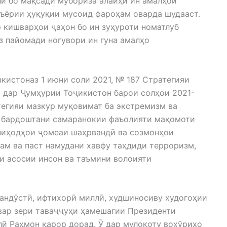
лӣ бо мақсади мубориза алайҳи ин амалҳои
ъёрии ҳуқуқии мусоид фароҳам оварда шудааст.
 кишварҳои ҷаҳон бо ин зуҳуроти номатлуб
аз пайомади ногувори ин гуна амалҳо
истоназ 1 июни соли 2021, № 187 Стратегияи
 дар Ҷумҳурии Тоҷикистон барои солҳои 2021-
тегияи мазкур муқовимат ба экстремизм ва
д бардоштани самаранокии фаъолияти мақомоти
 ниҳодҳои ҷомеаи шаҳрвандӣ ва созмонҳои
ам ва паст намудани хавфу таҳдиди терроризм,
и асосии инсон ва таъмини волоияти
тандӯстӣ, ифтихорӣ миллӣ, худшиносиву худогоҳии
швар зери таваҷҷуҳи ҳамешагии Президенти
 Раҳмон қарор дорад. Ӯ дар мулоқоту вохӯриҳо