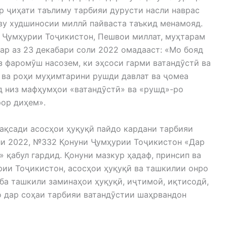
р ҷиҳати таълиму тарбияи дурусти насли наврас
иву худшиносии миллӣ пайваста таъкид менамояд.
 Ҷумҳурии Тоҷикистон, Пешвои миллат, муҳтарам
р аз 23 декабари соли 2022 омадааст: «Мо бояд
з фаромӯш насозем, ки эҳсоси гарми ватандӯстӣ ва
 ва роҳи муҳимтарини рушди давлат ва ҷомеа
д низ мафҳумҳои «ватандӯстӣ» ва «рушд»-ро
рор диҳем».
ақсади асосҳои ҳуқуқӣ пайдо кардани тарбияи
ли 2022, №332 Қонуни Ҷумҳурии Тоҷикистон «Дар
 қабул гардид. Қонуни мазкур ҳадаф, принсип ва
рии Тоҷикистон, асосҳои ҳуқуқӣ ва ташкилии онро
ба ташкили заминаҳои ҳуқуқӣ, иҷтимоӣ, иқтисодӣ,
о дар соҳаи тарбияи ватандӯстии шаҳрвандон