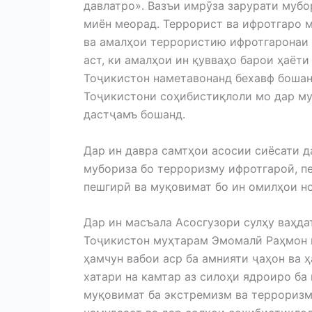
давлатро». Вазъи имрӯза зарурати мубо
миён меорад. Террорист ва ифротгаро м
ва амалҳои террористию ифротгаронаи 
аст, ки амалҳои ин қувваҳо барои ҳаёт
Тоҷикистон наметавонанд бехавф бошан
Тоҷикистони соҳибистиқлоли мо дар му
дастҷамъ бошанд.
Дар ин давра самтҳои асосии сиёсати д
мубориза бо терроризму ифротгароӣ, п
пешгирӣ ва муқовимат бо ин омилҳои н
Дар ин масъала Асосгузори сулҳу ваҳд
Тоҷикистон муҳтарам Эмомалӣ Раҳмон 
ҳамчун вабои аср ба амнияти ҷаҳон ва 
хатари на камтар аз силоҳи ядроиро ба
муқовимат ба экстремизм ва терроризм