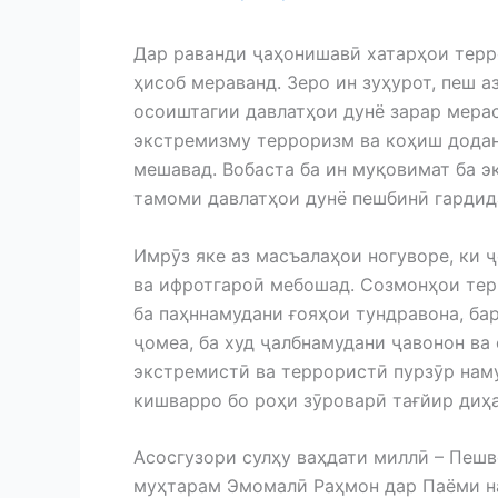
Дар раванди ҷаҳонишавӣ хатарҳои терр
ҳисоб мераванд. Зеро ин зуҳурот, пеш а
осоиштагии давлатҳои дунё зарар мерас
экстремизму терроризм ва коҳиш додан
мешавад. Вобаста ба ин муқовимат ба 
тамоми давлатҳои дунё пешбинӣ гардид
Имрӯз яке аз масъалаҳои ногуворе, ки 
ва ифротгароӣ мебошад. Созмонҳои те
ба паҳннамудани ғояҳои тундравона, ба
ҷомеа, ба худ ҷалбнамудани ҷавонон ва
экстремистӣ ва террористӣ пурзӯр наму
кишварро бо роҳи зӯроварӣ тағйир диҳа
Асосгузори сулҳу ваҳдати миллӣ – Пеш
муҳтарам Эмомалӣ Раҳмон дар Паёми на