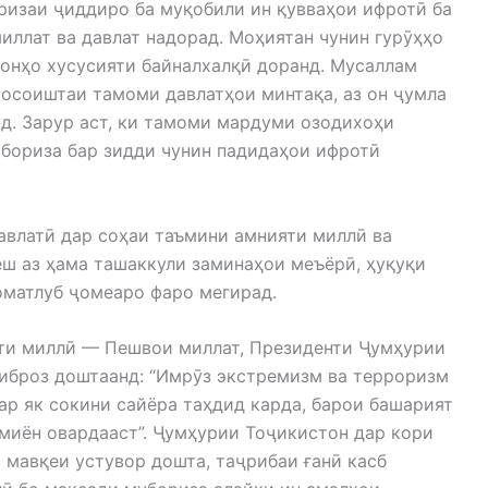
ризаи ҷиддиро ба муқобили ин қувваҳои ифротӣ ба
иллат ва давлат надорад. Моҳиятан чунин гурӯҳҳо
онҳо хусусияти байналхалқӣ доранд. Мусаллам
и осоиштаи тамоми давлатҳои минтақа, аз он ҷумла
д. Зарур аст, ки тамоми мардуми озодихоҳи
бориза бар зидди чунин падидаҳои ифротӣ
авлатӣ дар соҳаи таъмини амнияти миллӣ ва
еш аз ҳама ташаккули заминаҳои меъёрӣ, ҳуқуқи
оматлуб ҷомеаро фаро мегирад.
ати миллӣ — Пешвои миллат, Президенти Ҷумҳурии
иброз доштаанд: “Имрӯз экстремизм ва терроризм
ҳар як сокини сайёра таҳдид карда, барои башарият
 миён овардааст”. Ҷумҳурии Тоҷикистон дар кори
 мавқеи устувор дошта, таҷрибаи ғанӣ касб