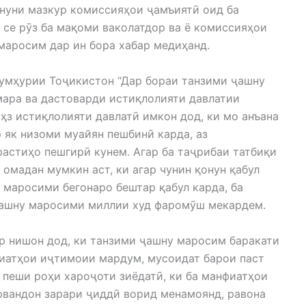
онуни мазкур комиссияҳои ҷамъиятӣ оид ба
 се рӯз ба мақоми ваколатдор ва ё комиссияҳои
маросим дар ин бора хабар медиҳанд.
Ҷумҳурии Тоҷикистон “Дар бораи танзими ҷашну
ара ва дастоварди истиқлолияти давлатии
ҳз истиқлолияти давлатӣ имкон дод, ки мо анъана
 як низоми муайян пешбинӣ карда, аз
астиҳо пешгирӣ кунем. Агар ба таҷрибаи татбиқи
 омадан мумкин аст, ки агар чунин қонун қабул
 маросими бегонаро бештар қабул карда, ба
ҷашну маросими миллии худ фаромӯш мекардем.
ур нишон дод, ки танзими ҷашну маросим баракати
фиатҳои иҷтимоии мардум, мусоидат барои паст
 пеши роҳи хароҷоти зиёдатӣ, ки ба манфиатҳои
рвандон зарари ҷиддӣ ворид менамоянд, равона