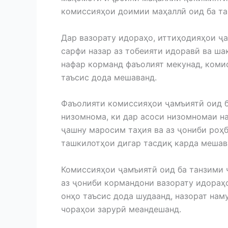
комиссияҳои доимии маҳаллӣ оид ба та
Дар вазорату идораҳо, иттиҳодияҳои ҷа
сарфи назар аз тобеияти идоравӣ ва ша
нафар корманд фаъолият мекунад, коми
таъсис дода мешаванд.
Фаъолияти комиссияҳои ҷамъиятӣ оид б
низомнома, ки дар асоси низомномаи н
ҷашну маросим таҳия ва аз ҷониби роҳб
ташкилотҳои дигар тасдиқ карда мешав
Комиссияҳои ҷамъиятӣ оид ба танзими 
аз ҷониби кормандони вазорату идораҳо
онҳо таъсис дода шудаанд, назорат нам
чораҳои зарурӣ меандешанд.