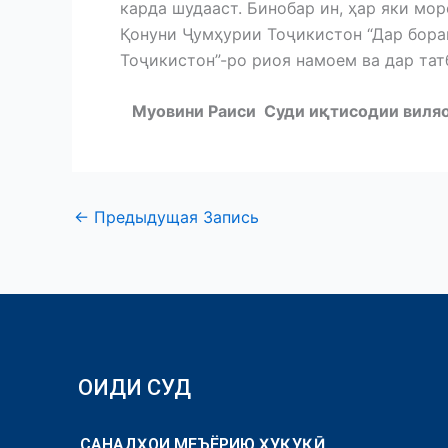
карда шудааст. Бинобар ин, ҳар яки мор
Қонуни Ҷумҳурии Тоҷикистон “Дар бор
Тоҷикистон”-ро риоя намоем ва дар тат
Муовини Раиси Суди иқтисоди
←
Предыдущая Запись
ОИДИ СУД
САНАДҲОИ МЕЪЁРИЮ ҲУҚУҚӢ