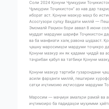
Соли 2024 Қонуни Ҷумҳурии Тоҷикистон
Ҷумҳурии Тоҷикистон” аз нав дар таҳрир
иборат аст. Қонуни мазкур маҳз бо ист
Асосгузори сулҳу Ваҳдати миллӣ — Пеш
Эмомалӣ Раҳмон бори аввал 8 июни соли
муддат мардуми шарифи Тоҷикистон дар
ва ба манфиати халқ равона шудааст. Қ
ҷашну маросимҳои мардуми тоҷикро дар
Қонуни мазкур ин як қадами ҷиддӣ ва ас
таҷрибаи қабул ва татбиқи Қонуни мазк
Қонуни мазкур тартиби гузарондани ҷа
асили фарҳанги миллӣ, пешгирии хурофо
сатҳи иҷтимоию иқтисодии мардуми Тоҷ
Маросим — маҷмуи амалҳои рамзӣ ва ан
иҷтимоиро ба падидаҳои муҳимми ҳаёт