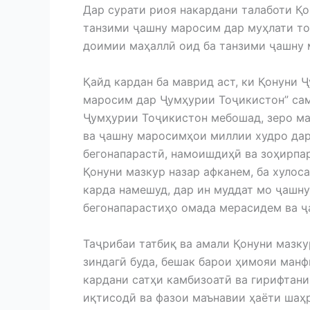
Дар сурати риоя накардани талаботи Қ
танзими ҷашну маросим дар муҳлати то
доимии маҳаллӣ оид ба танзими ҷашну 
Қайд кардан ба маврид аст, ки Қонуни 
маросим дар Ҷумҳурии Тоҷикистон” сам
Ҷумҳурии Тоҷикистон мебошад, зеро ма
ва ҷашну маросимҳои миллии худро дар
бегонапарастӣ, намоишдиҳӣ ва зоҳирпар
Қонуни мазкур назар афканем, ба хулоса
карда намешуд, дар ин муддат мо ҷашну
бегонапарастиҳо омада мерасидем ва 
Таҷрибаи татбиқ ва амали Қонуни мазк
зиндагӣ буда, бешак барои ҳимояи ман
кардани сатҳи камбизоатӣ ва гирифтани
иқтисодӣ ва фазои маънавии ҳаёти шаҳ