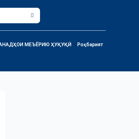
Поиск
АНАДҲОИ МЕЪЁРИЮ ҲУҚУҚӢ
Роҳбарият