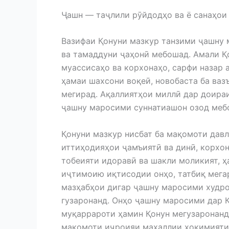
Ҷашн — таҷлили рӯйдодҳо ва ё санаҳои 
Вазифаи Қонуни мазкур танзими ҷашну 
ва тамаддуни ҷаҳонӣ мебошад. Амали Қ
муассисаҳо ва корхонаҳо, сарфи назар 
ҳамаи шахсони воқеӣ, новобаста ба ваз
мегирад. Ақаллиятҳои миллӣ дар доира
ҷашну маросими суннатиашон озод меб
Қонуни мазкур нисбат ба мақомоти давл
иттиҳодияҳои ҷамъиятӣ ва динӣ, корхон
тобеияти идоравӣ ва шакли моликият, ҳ
иҷтимоию иқтисодии онҳо, татбиқ мега
мазҳабҳои дигар ҷашну маросими худро
гузаронанд. Онҳо ҷашну маросими дар 
муқаррароти ҳамин Қонун мегузаронанд
мақомоти иҷроияи маҳаллии ҳокимияти 