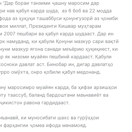
 “Дар бораи танзими ҷашну маросим дар
и нав қабул карда шуда, аз 6 боб ва 22 модда
ифода аз ҳуқуқи ташаббуси қонунгузорӣ аз ҷониби
вои миллат, Президенти Кишвар муҳтарам
 2007 пешбари ва қабул карда шудааст. Дар ин
к намуданд, ки қабули Қонуни мазкур сари вақтӣ
онуни мазкур ягона санади меъёрию ҳуқиқиест, ки
 як низоми муайян пешбинӣ кардааст. Қабули
осноки давлат аст. Бинобар ин, дигар давлатҳо
урро омӯхта, онро қобили қабул медонанд.
шну маросимро муайян карда, ба ҳифзи арзишҳои
ту таассуб, баланд бардоштани маънавиёт ва
икистон равона гардидааст.
ъанавӣ, ки муносибати шахс ва гурӯҳҳои
и фарҳангии ҷомеа ифода менамояд.