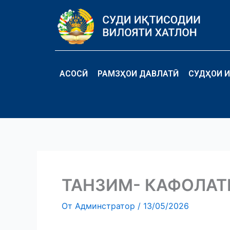
Перейти
к
содержимому
АСОСӢ
РАМЗҲОИ ДАВЛАТӢ
СУДҲОИ И
ТАНЗИМ- КАФОЛАТ
От
Админстратор
/
13/05/2026