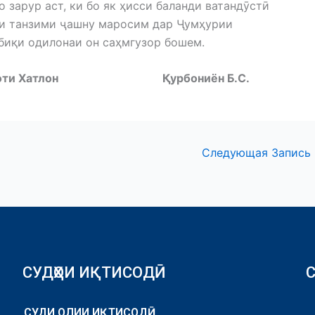
о зарур аст, ки бо як ҳисси баланди ватандӯстӣ
аи танзими ҷашну маросим дар Ҷумҳурии
биқи одилонаи он саҳмгузор бошем.
и виляоти Хатлон Қурбониён Б.С.
Следующая Запись
СУДҲОИ ИҚТИСОДӢ
СУДИ ОЛИИ ИҚТИСОДӢ