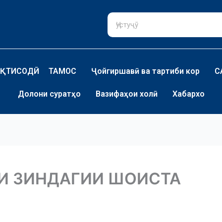
ҚТИСОДӢ
ТАМОС
Ҷойгиршавӣ ва тартиби кор
С
Долони суратҳо
Вазифаҳои холӣ
Хабархо
И ЗИНДАГИИ ШОИСТА