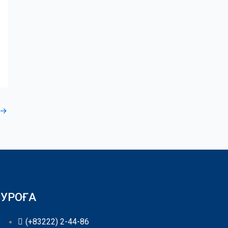
→
СУРОҒА
(+83222) 2-44-86