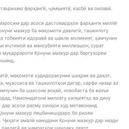
таърихию фарҳангӣ, ҷамъиятӣ, касбӣ ва оилавӣ.
маросим дар асоси дастовардҳои фарҳанги миллӣ
онуни мазкур ба мақомоти давлатӣ, ташкилоту
аз тобеияти идоравӣ ва шакли моликият, ҳамчунин
ъи иҷтимоӣ ва мансубияти миллиашон, сурат
и муқаррароти Қонуни мазкур дар баргузории
ошанд.
атӣ, мақомоти худидоракунии шаҳрак ва деҳот,
а, муассиса ва ташкилотҳои дигар, сарфи назар аз
амчунин ба шахсони воқеӣ, новобаста ба вазъи
рдад. Намояндагони миллату халқиятҳо ва дину
 дар асоси расму оинҳои худ метавонанд
Қонуни мазкур пешбинишударо бо риояи
. Ҷиҳати амалӣ намудани Қонуни мазкур дар назди
давлатӣ ва ҷамоатҳои шаҳраку деҳот