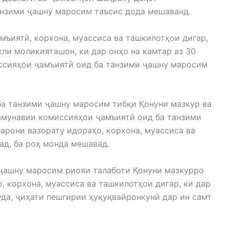
нзими ҷашну маросим таъсис дода мешаванд.
мъиятӣ, корхона, муассиса ва ташкилотҳои дигар,
кли моликияташон, ки дар онҳо на камтар аз 30
ссияҳои ҷамъиятӣ оид ба танзими ҷашну маросим
а танзими ҷашну маросим тибқи Қонуни мазкур ва
амунавии комиссияҳои ҷамъиятӣ оид ба танзими
арони вазорату идораҳо, корхона, муассиса ва
ад, ба роҳ монда мешавад.
ҷашну маросим риояи талаботи Қонуни мазкурро
, корхона, муассиса ва ташкилотҳои дигар, ки дар
уда, ҷиҳати пешгирии ҳуқуқвайронкунӣ дар ин самт