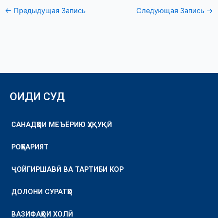
←
Предыдущая Запись
Следующая Запись
→
ОИДИ СУД
САНАДҲОИ МЕЪЁРИЮ ҲУҚУҚӢ
РОҲБАРИЯТ
ҶОЙГИРШАВӢ ВА ТАРТИБИ КОР
ДОЛОНИ СУРАТҲО
ВАЗИФАҲОИ ХОЛӢ