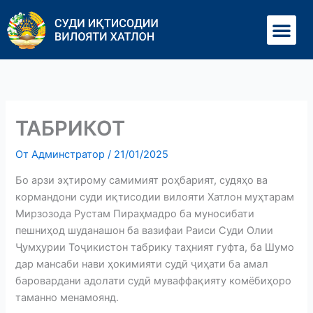
Перейти
Ме
к
содержимому
ТАБРИКОТ
От
Админстратор
/
21/01/2025
Бо арзи эҳтирому самимият роҳбарият, судяҳо ва
кормандони суди иқтисодии вилояти Хатлон муҳтарам
Мирзозода Рустам Пираҳмадро ба муносибати
пешниҳод шуданашон ба вазифаи Раиси Суди Олии
Ҷумҳурии Тоҷикистон табрику таҳният гуфта, ба Шумо
дар мансаби нави ҳокимияти судӣ ҷиҳати ба амал
баровардани адолати судӣ муваффақияту комёбиҳоро
таманно менамоянд.