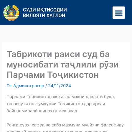
Перейти
Ме
к
содержимому
Табрикоти раиси суд ба
муносибати таҷлили рӯзи
Парчами Тоҷикистон
От
Админстратор
/
24/11/2024
Парчами Тоҷикистон яке аз рамзҳои давлатӣ буда,
тавассути он Ҷумҳурии Тоҷикистон дар арсаи
байналмилалӣ шинохта мешавад.
Ранги сурх, сафед ва сабз мазмуни муайяни фалсафиву
фарҳангӣ дошта, ифодагари таърих, фарҳанг ва