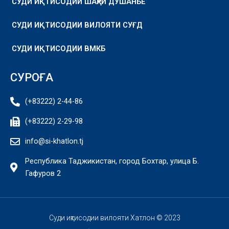
СУДИ ИҚТИСОДИИ ШАҲРИ ДУШАНБЕ
СУДИ ИҚТИСОДИИ ВИЛОЯТИ СУҒД
СУДИ ИҚТИСОДИИ ВМКБ
СУРОҒА
(+83222) 2-44-86
(+83222) 2-29-98
info@si-khatlon.tj
Республика Таджикистан, город Бохтар, улица Б.
Гафуров 2
Суди иқтисодии вилояти Хатлон © 2023