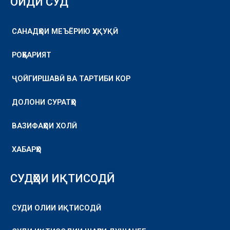
ОИДИ СУД
САНАДҲОИ МЕЪЁРИЮ ҲУҚУҚӢ
РОҲБАРИЯТ
ҶОЙГИРШАВӢ ВА ТАРТИБИ КОР
ДОЛОНИ СУРАТҲО
ВАЗИФАҲОИ ХОЛӢ
ХАБАРҲО
СУДҲОИ ИҚТИСОДӢ
СУДИ ОЛИИ ИҚТИСОДӢ