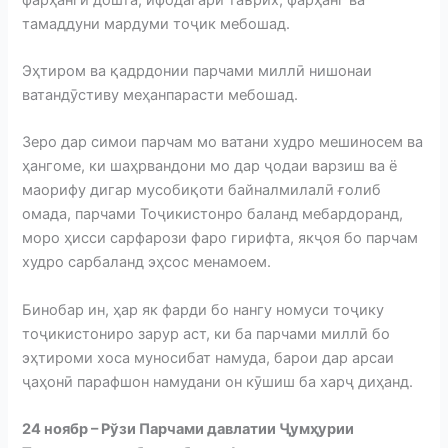
тамаддуни мардуми тоҷик мебошад.
Эҳтиром ва қадрдонии парчами миллӣ нишонаи
ватандӯстиву меҳанпарасти мебошад.
Зеро дар симои парчам мо ватани худро мешиносем ва
ҳангоме, ки шаҳрвандони мо дар ҷодаи варзиш ва ё
маорифу дигар мусобиқоти байналмилалӣ ғолиб
омада, парчами Тоҷикистонро баланд мебардоранд,
моро ҳисси сарфарози фаро гирифта, якҷоя бо парчам
худро сарбаланд эҳсос менамоем.
Бинобар ин, ҳар як фарди бо нангу номуси тоҷику
тоҷикистониро зарур аст, ки ба парчами миллӣ бо
эҳтироми хоса муносибат намуда, барои дар арсаи
ҷаҳонӣ парафшон намудани он кӯшиш ба харҷ диҳанд.
24 ноябр – Рўзи Парчами давлатии Ҷумҳурии