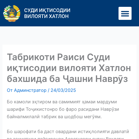
Перейти
Ме
к
содержимому
Табрикоти Раиси Суди
иқтисодии вилояти Хатлон
бахшида ба Ҷашни Наврӯз
От
Админстратор
/
24/03/2025
Бо камоли эҳтиром ва самимият ҳамаи мардуми
шарифи Тоҷикистонро бо фаро расидани Наврӯзи
байналмилалӣ табрик ва шодбош мегӯям.
Бо шарофати ба даст овардани истиқлолияти давлатӣ
ва заҳматҳои пайгиронаи Асосгузори сулҳу Ваҳдати