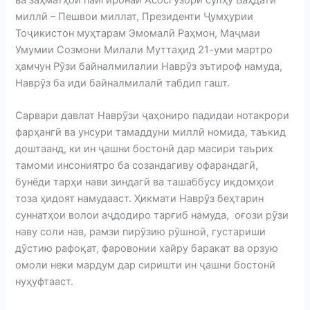
миллӣ – Пешвои миллат, Президенти Ҷумҳурии
Тоҷикистон муҳтарам Эмомалӣ Раҳмон, Маҷмаи
Умумии Созмони Милали Муттаҳид 21-уми мартро
ҳамчун Рӯзи байналмилалии Наврӯз эътироф намуда,
Наврӯз ба иди байналмилалӣ табдил гашт.
Сарвари давлат Наврӯзи ҷаҳониро падидаи нотакрори
фарҳангӣ ва унсури тамаддуни миллӣ номида, таъкид
доштаанд, ки ин ҷашни бостонӣ дар масири таърих
тамоми инсониятро ба созандагиву офарандагӣ,
бунёди тарҳи нави зиндагӣ ва ташаббусу иқдомҳои
тоза ҳидоят намудааст. Ҳикмати Наврӯз беҳтарин
суннатҳои волои аҷдодиро тарғиб намуда, оғози рӯзи
наву соли нав, рамзи пирӯзию рӯшноӣ, густариши
дӯстию рафоқат, фаровонии хайру баракат ва орзую
омоли неки мардум дар сиришти ин ҷашни бостонӣ
нуҳуфтааст.