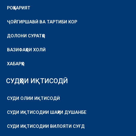
РОҲБАРИЯТ
ҶОЙГИРШАВӢ ВА ТАРТИБИ КОР
ДОЛОНИ СУРАТҲО
ВАЗИФАҲОИ ХОЛӢ
ХАБАРҲО
СУДҲОИ ИҚТИСОДӢ
СУДИ ОЛИИ ИҚТИСОДӢ
СУДИ ИҚТИСОДИИ ШАҲРИ ДУШАНБЕ
СУДИ ИҚТИСОДИИ ВИЛОЯТИ СУҒД