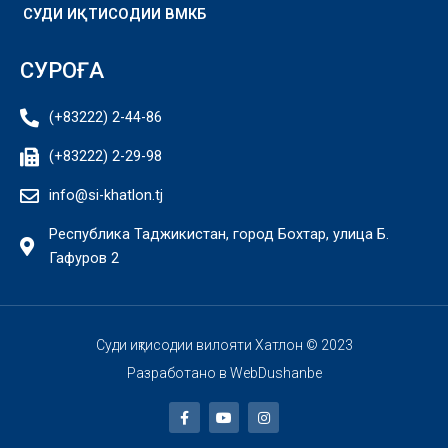
СУДИ ИҚТИСОДИИ ВМКБ
СУРОҒА
(+83222) 2-44-86
(+83222) 2-29-98
info@si-khatlon.tj
Республика Таджикистан, город Бохтар, улица Б.
Гафуров 2
Суди иқтисодии вилояти Хатлон © 2023
Разработано в
WebDushanbe
F
Y
I
a
o
n
c
u
s