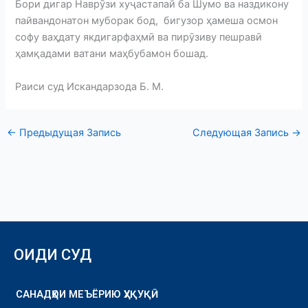
Бори дигар Наврӯзи хуҷастапай ба Шумо ва наздикону
пайвандонатон муборак бод, бигузор ҳамеша осмон
софу ваҳдату якдигарфаҳмӣ ва пирӯзиву пешравӣ
ҳамқадами ватани маҳбубамон бошад.
Раиси суд Искандарзода Б. М.
←
Предыдущая Запись
Следующая Запись
→
ОИДИ СУД
САНАДҲОИ МЕЪЁРИЮ ҲУҚУҚӢ