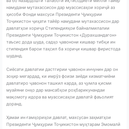
ва бо назардошти талаботи иқтисодиёти миллӣ тайёр
намудани мутахассисон дар муассисаҳои хориҷӣ аз
ҳисоби Фонди махсуси Президенти Ҷумҳурии
Тоҷикистон ҷиҳати тайёр намудани мутахассисон дар
давлатҳои хориҷа Стипендияҳои байналмилалии
Президенти Ҷумҳурии Тоҷикистон «Дурахшандагон»
таъсис дода шуда, садҳо ҷавонони кишвар тибқи ин
стипендия барои таҳсил ба хориҷи кишвар фиристода
шуданд.
Сиёсати давлатии дастгирии ҷавонон инчунин дар он
зоҳир мегардад, ки имрӯз фоизи зиёди хизматчиёни
давлатиро ҷавонон ташкил карда, аз ҷумла қисми
муайяни онҳо дар мансабҳои роҳбарикунандаи
мақомоту идора ва муассисаҳои давлатӣ фаъолият
доранд.
Ҳамаи ин ғамҳориҳои давлат, махсусан заҳматҳои
Президенти Ҷумҳурии Тоҷикистон муҳтарам Эмомалӣ