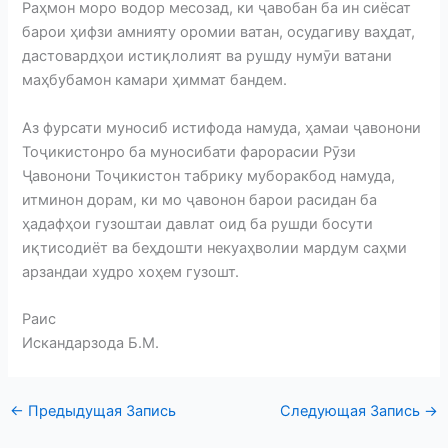
Раҳмон моро водор месозад, ки ҷавобан ба ин сиёсат
барои ҳифзи амнияту оромии ватан, осудагиву ваҳдат,
дастовардҳои истиқлолият ва рушду нумӯи ватани
маҳбубамон камари ҳиммат бандем.
Аз фурсати муносиб истифода намуда, ҳамаи ҷавонони
Тоҷикистонро ба муносибати фарорасии Рӯзи
Ҷавонони Тоҷикистон табрику муборакбод намуда,
итминон дорам, ки мо ҷавонон барои расидан ба
ҳадафҳои гузоштаи давлат оид ба рушди босути
иқтисодиёт ва беҳдошти некуаҳволии мардум саҳми
арзандаи худро хоҳем гузошт.
Раис
Искандарзода Б.М.
←
Предыдущая Запись
Следующая Запись
→