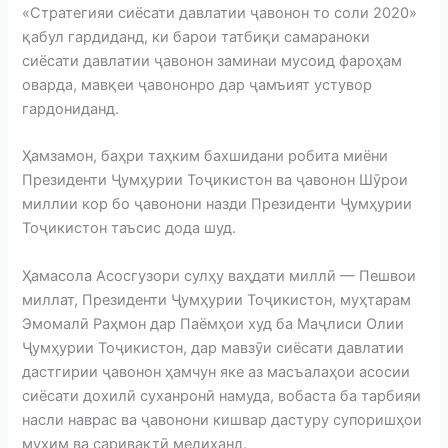
«Стратегияи сиёсати давлатии ҷавонон то соли 2020»
қабул гардиданд, ки барои татбиқи самараноки
сиёсати давлатии ҷавонон заминаи мусоид фароҳам
оварда, мавқеи ҷавононро дар ҷамъият устувор
гардониданд.
Ҳамзамон, баҳри таҳким бахшидани робита миёни
Президенти Ҷумҳурии Тоҷикистон ва ҷавонон Шӯрои
миллии кор бо ҷавонони назди Президенти Ҷумҳурии
Тоҷикистон таъсис дода шуд.
Ҳамасола Асосгузори сулҳу ваҳдати миллӣ — Пешвои
миллат, Президенти Ҷумҳурии Тоҷикистон, муҳтарам
Эмомалӣ Раҳмон дар Паёмҳои худ ба Маҷлиси Олии
Ҷумҳурии Тоҷикистон, дар мавзӯи сиёсати давлатии
дастгирии ҷавонон ҳамчун яке аз масъалаҳои асосии
сиёсати дохилӣ суханронӣ намуда, вобаста ба тарбияи
насли наврас ва ҷавонони кишвар дастуру супоришҳои
муҳим ва саривақтӣ медиҳанд.