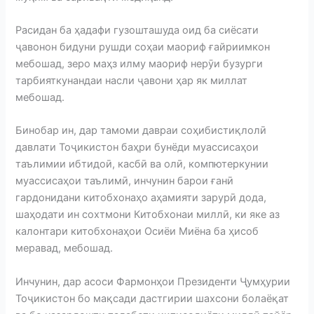
Расидан ба ҳадафи гузошташуда оид ба сиёсати
ҷавонон бидуни рушди соҳаи маориф ғайриимкон
мебошад, зеро маҳз илму маориф нерӯи бузурги
тарбияткунандаи насли ҷавони ҳар як миллат
мебошад.
Бинобар ин, дар тамоми давраи соҳибистиқлолӣ
давлати Тоҷикистон баҳри бунёди муассисаҳои
таълимии ибтидоӣ, касбӣ ва олӣ, компютеркунии
муассисаҳои таълимӣ, инчунин барои ғанӣ
гардонидани китобхонаҳо аҳамияти зарурӣ дода,
шаҳодати ин сохтмони Китобхонаи миллӣ, ки яке аз
калонтари китобхонаҳои Осиёи Миёна ба ҳисоб
меравад, мебошад.
Инчунин, дар асоси Фармонҳои Президенти Ҷумҳурии
Тоҷикистон бо мақсади дастгирии шахсони болаёқат