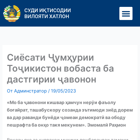
Перейти
Ме
к
содержимому
Сиёсати Ҷумҳурии
Тоҷикистон вобаста ба
дастгирии ҷавонон
От
Админстратор
/
19/05/2023
«Мо ба ҷавонони кишвар ҳамчун нерӯи фаъолу
боғайрат, ташабускору созанда эътимоди зиёд дорем
ва дар раванди бунёди ҷомеаи демократӣ ва ободу
пешрафта ба онҳо такя мекунем».
Эмомалӣ Раҳмон
Воқеан яке аз қувваҳои муҳими пешбарандаи тамоми