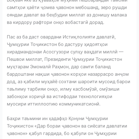
самтҳои ҳаёти ҷомеа ҷавонон мебошанд, зеро рушди
ояндаи давлат ва беҳбудии миллат аз донишу малака
ва кирдору рафтори онҳо вобастагӣ дорад.
Пас аз ба даст овардани Истиқлолияти давлатӣ,
Ҷумҳурии Тоҷикистон бо дастуру ҳидоятҳои
хирадмандонаи Асосгузори сулҳу ваҳдати миллӣ —
Пешвои миллат, Президенти Ҷумҳурии Тоҷикистон
муҳтарам Эмомалӣ Раҳмон, дар самти баланд
бардоштани нақши ҷавонон корҳои назаррасро анҷом
дод, аз қабили муҳайё сохтани шароити мусоид барои
таълиму тарбияи онҳо, илму касбомӯзӣ, омӯзиши
забонҳои хориҷӣ ва истифодаи технологияҳои
муосири иттиллоотию коммуникатсионӣ.
Баҳри таъмини ин ҳадафҳо Қонуни Ҷумҳурии
Тоҷикистон «Дар бораи ҷавонон ва сиёсати давлатии
ҷавонон» қабул гардида, бо қабули он Ҷумҳурии