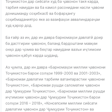
Тоҷикистон дар сиёсати худ ба ҷавонон такя карда,
тарбия намудан ва ба камол расонидани насли ҷавони
донишманду соҳибкасб ва бофарҳангу
соҳибмаданиятро яке аз вазифаҳои аввалиндараҷаи
худ қарор дод.
Ба ғайр аз ин, дар ин давра барномаҳои давлатӣ доир
ба дастгирии ҷавонон, баланд бардоштани мавқеи
онҳо дар ҷомеа ва беҳтар намудани вазъи иҷтимоии
ҷавонон қабул карда шуданд.
Аз ҷумла, дар ин давра «Барномаҳои миллии ҷавонони
Тоҷикистон барои солҳои 1999-2000 ва 2001-2003»,
«Барномаи давлатии тарбияи ватанпарастии ҷавонони
Тоҷикистон», «Барномаи рушди саломатии ҷавонон
дар Ҷумҳурии Тоҷикистон», «Барномаи миллии рушди
иҷтимоии ҷавонон дар Ҷумҳурии Тоҷикистон барои
солҳои 2016 – 2018», «Консепсияи миллии сиёсати
давлатии ҷавонон дар Ҷумҳурии Тоҷикистон» ва