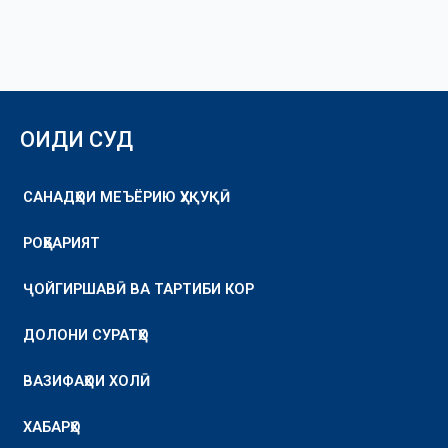
ОИДИ СУД
САНАДҲОИ МЕЪЁРИЮ ҲУҚУҚӢ
РОҲБАРИЯТ
ҶОЙГИРШАВӢ ВА ТАРТИБИ КОР
ДОЛОНИ СУРАТҲО
ВАЗИФАҲОИ ХОЛӢ
ХАБАРҲО