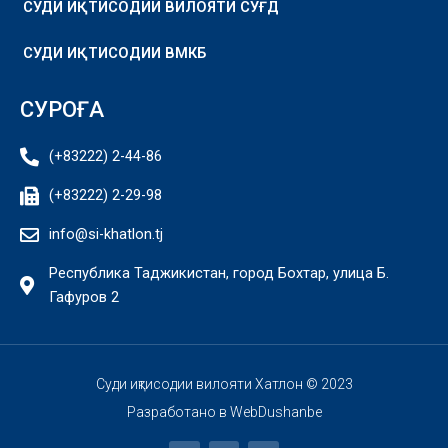
СУДИ ИҚТИСОДИИ ВИЛОЯТИ СУҒД
СУДИ ИҚТИСОДИИ ВМКБ
СУРОҒА
(+83222) 2-44-86
(+83222) 2-29-98
info@si-khatlon.tj
Республика Таджикистан, город Бохтар, улица Б.
Гафуров 2
Суди иқтисодии вилояти Хатлон © 2023
Разработано в
WebDushanbe
F
Y
I