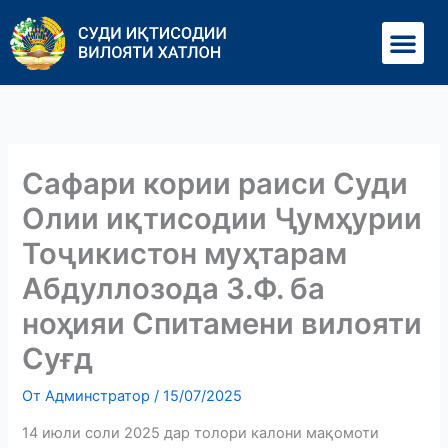
Перейти
Ме
к
содержимому
Сафари кории раиси Суди
Олии иқтисодии Ҷумҳурии
Тоҷикистон муҳтарам
Абдуллозода З.Ф. ба
ноҳияи Спитамени вилояти
Суғд
От
Админстратор
/
15/07/2025
14 июли соли 2025 дар толори калони мақомоти