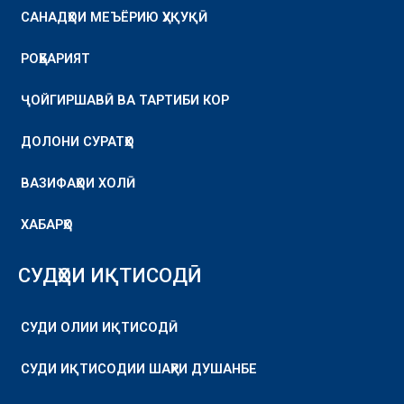
САНАДҲОИ МЕЪЁРИЮ ҲУҚУҚӢ
РОҲБАРИЯТ
ҶОЙГИРШАВӢ ВА ТАРТИБИ КОР
ДОЛОНИ СУРАТҲО
ВАЗИФАҲОИ ХОЛӢ
ХАБАРҲО
СУДҲОИ ИҚТИСОДӢ
СУДИ ОЛИИ ИҚТИСОДӢ
СУДИ ИҚТИСОДИИ ШАҲРИ ДУШАНБЕ