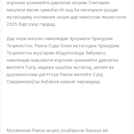
иҷроияи ҳокимияти давлатии ноҳияи Спитамен
маҷлиси васеи ҷамъбастӣ оид ба натиҷаҳои рушди
иқтисодиву иҷтимоии ноҳия дар нимсолаи якуми соли
2025 баргузор гардид.
Дар кори маҷлис намояндаи Ҳукумати Ҷумҳурии
Тоҷикистон, Раиси Суди Олии иқтисодии Ҷумҳурии
Тоҷикистон муҳтарам Абдуллозода Зебунисо,
намояндаи мақомоти иҷроияи ҳокимияти давлатии
вилояти Суғд, мудири шуъбаи иқтисод, молия ва
дурнамосозии дастгоҳи Раиси вилояти Суғд
Саидимомхӯҷа Акбаров ширкат варзиданд.
Муовинони Раиси ноҳия, роҳбарони бахшҳо ва