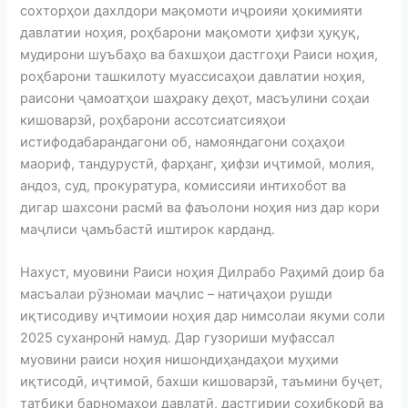
сохторҳои дахлдори мақомоти иҷроияи ҳокимияти
давлатии ноҳия, роҳбарони мақомоти ҳифзи ҳуқуқ,
мудирони шуъбаҳо ва бахшҳои дастгоҳи Раиси ноҳия,
роҳбарони ташкилоту муассисаҳои давлатии ноҳия,
раисони ҷамоатҳои шаҳраку деҳот, масъулини соҳаи
кишоварзӣ, роҳбарони ассотсиатсияҳои
истифодабарандагони об, намояндагони соҳаҳои
маориф, тандурустӣ, фарҳанг, ҳифзи иҷтимоӣ, молия,
андоз, суд, прокуратура, комиссияи интихобот ва
дигар шахсони расмӣ ва фаъолони ноҳия низ дар кори
маҷлиси ҷамъбастӣ иштирок карданд.
Нахуст, муовини Раиси ноҳия Дилрабо Раҳимӣ доир ба
масъалаи рӯзномаи маҷлис – натиҷаҳои рушди
иқтисодиву иҷтимоии ноҳия дар нимсолаи якуми соли
2025 суханронӣ намуд. Дар гузориши муфассал
муовини раиси ноҳия нишондиҳандаҳои муҳими
иқтисодӣ, иҷтимоӣ, бахши кишоварзӣ, таъмини буҷет,
татбиқи барномаҳои давлатӣ, дастгирии соҳибкорӣ ва