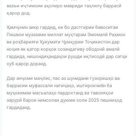
вазъи иҷтимоии аҳолиро мавриди таҳлилу баррасӣ
қарор дод.
Ҳамчунин зикр гардид, ки бо дастгирии бевоситаи
Пешвои муаззами миллат муҳтарам Эмомалӣ Раҳмон
ва роҳбарияти Ҳукумати Ҷумҳурии Тоҷикистон дар
ноҳия як қатор корҳои созандагиву ободонӣ амалӣ
гардида, нишондиҳандаҳои рушди иқтисодӣ дар сатҳи
хуб қарор доранд.
Дар анҷоми маҷлис, пас аз шунидани гузоришҳо ва
баррасии муфассали натиҷаҳо, иштирокчиён ба
муҳокимаи масъалаҳо пардохтанд ва тавсияҳои
зарурӣ барои нимсолаи дуюми соли 2025 пешниҳод
гардиданд.