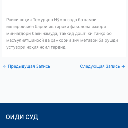
Раиси ноҳия Темурҷон Нӯмонзода ба ҳамаи
иштирокчиён барои иштироки фаъолона изҳори
миннатдорӣ баён намуда, таъкид дошт, ки танҳо бо
масъулиятшиносӣ ва ҳамкории зич метавон ба рушди
устувори ноҳия ноил гардид.
←
Предыдущая Запись
Следующая Запись
→
ОИДИ СУД