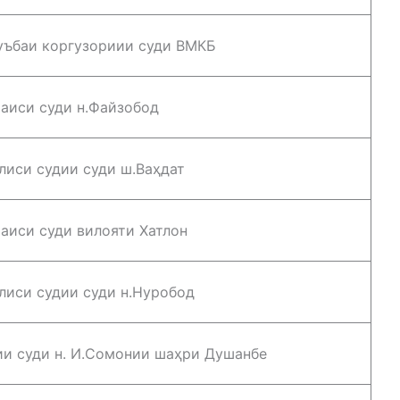
ъбаи коргузориии суди ВМКБ
аиси суди н.Файзобод
лиси судии суди ш.Ваҳдат
аиси суди вилояти Хатлон
лиси судии суди н.Нуробод
ии суди н. И.Сомонии шаҳри Душанбе