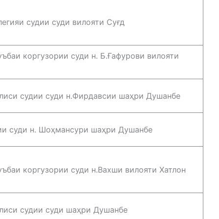
легияи судии суди вилояти Суғд
ъбаи коргузории суди н. Б.Ғафурови вилояти
лиси судии суди н.Фирдавсии шаҳри Душанбе
ии суди н. Шоҳмансури шаҳри Душанбе
ъбаи коргузории суди н.Вахши вилояти Хатлон
лиси судии суди шаҳри Душанбе