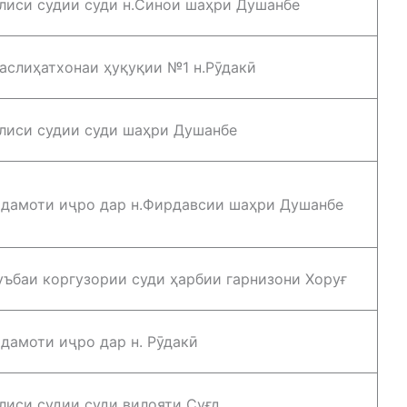
лиси судии суди н.Синои шаҳри Душанбе
аслиҳатхонаи ҳуқуқии №1 н.Рӯдакӣ
лиси судии суди шаҳри Душанбе
дамоти иҷро дар н.Фирдавсии шаҳри Душанбе
ъбаи коргузории суди ҳарбии гарнизони Хоруғ
дамоти иҷро дар н. Рӯдакӣ
лиси судии суди вилояти Суғд