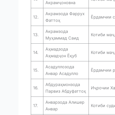
Акрамҷоновна
Акрамзода Фаррух
12.
Ёрдамчии с
Фаттоҳ
Акрамзода
13.
Котиби маҷ
Муҳаммад Саид
Аҳмадзода
14.
Котиби маҷ
Аҳмадҷон Ёқуб
Асадуллозода
15.
Ёрдамчии р
Анвар Асадулло
Абдураҳмонзода
16.
Иҷрочии Ха
Парвиз Абдуфаттоҳ
Анварзода Алишер
17.
Котиби суд
Анвар