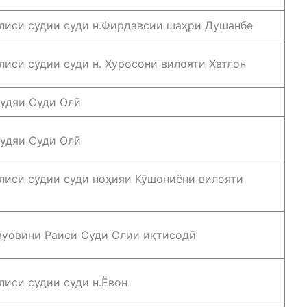
лиси судии суди н.Фирдавсии шаҳри Душанбе
лиси судии суди н. Хуросони вилояти Хатлон
удяи Суди Олӣ
удяи Суди Олӣ
лиси судии суди ноҳияи Кӯшониёни вилояти
уовини Раиси Суди Олии иқтисодӣ
лиси судии суди н.Ёвон