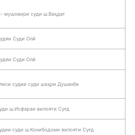
- мушовири суди ш.Ваҳдат
удяи Суди Олӣ
удяи Суди Олӣ
лиси судии суди шаҳри Душанбе
уди ш.Исфараи вилояти Суғд
удии суди ш.Конибодоми вилояти Суғд