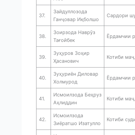
Зайдуллозода
37.
Сардори шу
Ганҷовар Иқболшо
Зоирзода Наврӯз
38.
Ёрдамчии р
Тағойбек
Зуҳуров Зоҳир
39.
Котиби маҷ
Ҳасанович
Зуҳуриён Диловар
40.
Ёрдамчии р
Холмурод
Исмоилзода Беҳруз
41.
Котиби маҷ
Аҳлиддин
Исмоилзода
42.
Котиби суд
Зиёратшо Изатулло