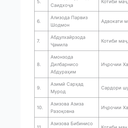
5.
Котиби маҷ
Саидхоҷа
Ализода Парвиз
6.
Адвокати м
Шодмон
Абдулхайрзода
7.
Котиби маҷ
Ҷамила
Амонзода
8.
Дилбарнисо
Иҷрочии Ха
Абдураҳим
Азимӣ Сарҳад
9.
Сардори шу
Мурод
Азизова Азиза
10.
Иҷрочии Ха
Разоқовна
Азизова Бибинисо
11.
Котиби маҷ