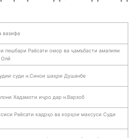
а вазифа
и пешбари Раёсати омор ва ҷамъбасти амалияи
 Олӣ
удии суди н.Синои шаҳри Душанбе
лони Хадамоти иҷро дар н.Варзоб
сиси Раёсати кадрҳо ва корҳои махсуси Суди