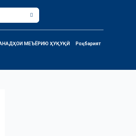
Поиск
АНАДҲОИ МЕЪЁРИЮ ҲУҚУҚӢ
Роҳбарият