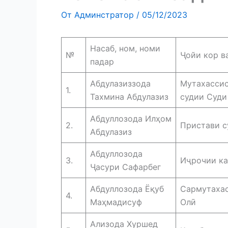
От
Админстратор
/
05/12/2023
Насаб, ном, номи
№
Ҷойи кор в
падар
Абдулазиззода
Мутахассис
1.
Тахмина Абдулазиз
судии Суди
Абдуллозода Илҳом
2.
Пристави с
Абдулазиз
Абдуллозода
3.
Иҷрочии ка
Ҷасури Сафарбег
Абдуллозода Ёқуб
Сармутахас
4.
Маҳмадисуф
Олӣ
Ализода Хуршед