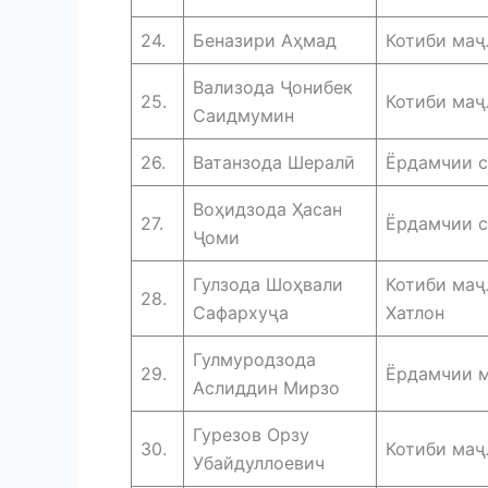
24.
Беназири Аҳмад
Котиби маҷ
Вализода Ҷонибек
25.
Котиби маҷ
Саидмумин
26.
Ватанзода Шералӣ
Ёрдамчии с
Воҳидзода Ҳасан
27.
Ёрдамчии с
Ҷоми
Гулзода Шоҳвали
Котиби маҷ
28.
Сафархуҷа
Хатлон
Гулмуродзода
29.
Ёрдамчии м
Аслиддин Мирзо
Гурезов Орзу
30.
Котиби маҷ
Убайдуллоевич