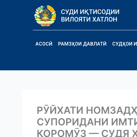
Перейти
к
содержимому
АСОСӢ
РАМЗҲОИ ДАВЛАТӢ
СУДҲОИ И
РӮЙХАТИ НОМЗАДҲ
СУПОРИДАНИ ИМТИ
КОРОМӮЗ — СУДЯ 