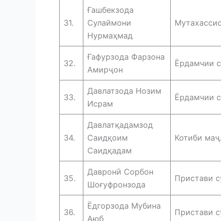
Ғашбекзода
31.
Сулаймони
Мутахассис
Нурмаҳмад
Ғафурзода Фарзона
32.
Ёрдамчии с
Амирҷон
Давлатзода Нозим
33.
Ёрдамчии с
Исрам
Давлатқадамзод
34.
Саидқоим
Котиби маҷ
Саидқадам
Давронӣ Сорбон
35.
Пристави с
Шоғуфронзода
Ёдгорзода Мубина
36.
Пристави с
Аюб