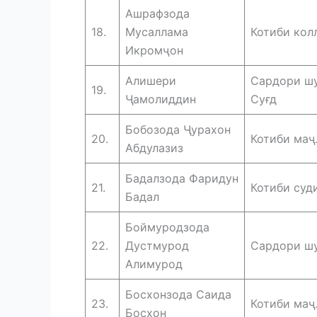
Ашрафзода
18.
Мусаллама
Котиби кол
Икромҷон
Алишери
Сардори шу
19.
Ҷамолиддин
Суғд
Бобозода Ҷурахон
20.
Котиби маҷ
Абдулазиз
Бадалзода Фаридун
21.
Котиби суд
Бадал
Боймуродзода
22.
Дустмурод
Сардори шу
Алимурод
Босхонзода Саида
23.
Котиби маҷ
Босхон