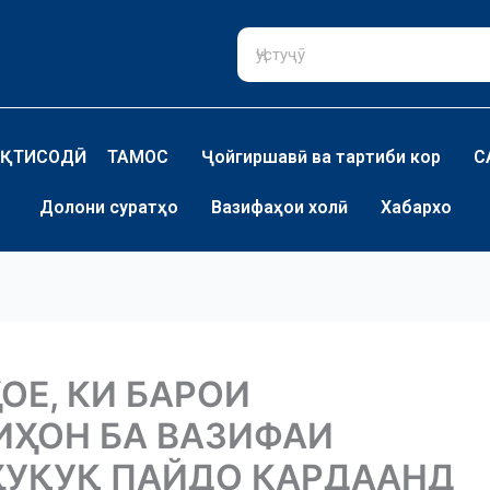
ҚТИСОДӢ
ТАМОС
Ҷойгиршавӣ ва тартиби кор
С
Долони суратҳо
Вазифаҳои холӣ
Хабархо
ОЕ, КИ БАРОИ
ҲОН БА ВАЗИФАИ
ҲУҚУҚ ПАЙДО КАРДААНД