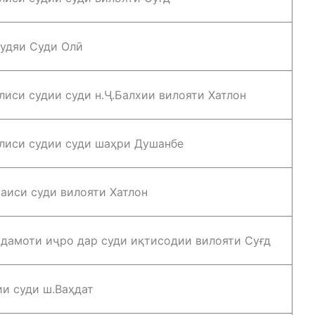
удяи Суди Олӣ
лиси судии суди н.Ҷ.Балхии вилояти Хатлон
лиси судии суди шаҳри Душанбе
аиси суди вилояти Хатлон
дамоти иҷро дар суди иқтисодии вилояти Суғд
ии суди ш.Ваҳдат