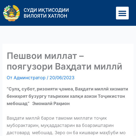
Перейти
Ме
к
содержимому
Пешвои миллат –
поягузори Ваҳдати миллӣ
От
Админстратор
/
20/06/2023
“Сулҳ, субот, ризоияти ҷомеа, Ваҳдати миллӣ хизмати
бениҳоят бузургу таърихии халқи азизи Тоҷикистон
мебошад” Эмомалӣ Раҳмон
Ваҳдати миллӣ барои тамоми миллати тоҷик
муборактарин, муқаддастарин ва боарзиштарин
дастовард мебошад. Зеро он ба кишвари маҳбуби мо