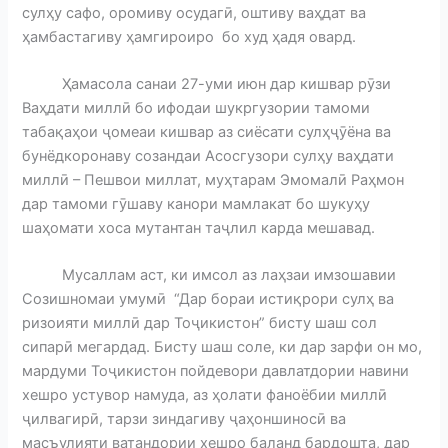
сулҳу сафо, оромиву осудагӣ, оштиву ваҳдат ва
ҳамбастагиву ҳамгироиро бо худ ҳадя овард.
Ҳамасола санаи 27-уми июн дар кишвар рӯзи
Ваҳдати миллӣ бо ифодаи шукргузории тамоми
табақаҳои ҷомеаи кишвар аз сиёсати сулҳҷӯёна ва
бунёдкоронаву созандаи Асосгузори сулҳу ваҳдати
миллӣ – Пешвои миллат, муҳтарам Эмомалӣ Раҳмон
дар тамоми гӯшаву канори мамлакат бо шукуҳу
шаҳомати хоса мутантан таҷлил карда мешавад.
Мусаллам аст, ки имсол аз лаҳзаи имзошавии
Созишномаи умумӣ “Дар бораи истиқрори сулҳ ва
ризоияти миллӣ дар Тоҷикистон” бисту шаш сол
сипарӣ мегардад. Бисту шаш соле, ки дар зарфи он мо,
мардуми Тоҷикистон пойдевори давлатдории навини
хешро устувор намуда, аз ҳолати фаноёбии миллӣ
ҷилвагирӣ, тарзи зиндагиву ҷаҳоншиносӣ ва
масъулияти ватандории хешро баланд бардошта, дар