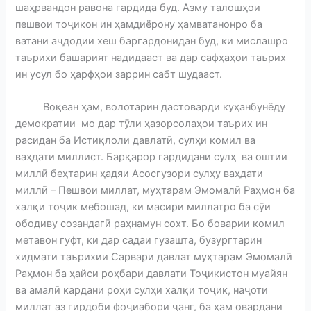
шаҳрвандон равона гардида буд. Азму талошҳои
пешвои тоҷикон ин ҳамдиёрону ҳамватанонро ба
ватани аҷдодии хеш баргардонидан буд, ки мислашро
таърихи башарият надидааст ва дар сафҳаҳои таърих
ин усул бо ҳарфҳои заррин сабт шудааст.
Воқеан ҳам, волотарин дастоварди куҳанбунёду
демократии мо дар тӯли ҳазорсолаҳои таърих ин
расидан ба Истиқлоли давлатӣ, сулҳи комил ва
ваҳдати миллист. Барқарор гардидани сулҳ ва оштии
миллӣ беҳтарин ҳадяи Асосгузори сулҳу ваҳдати
миллӣ – Пешвои миллат, муҳтарам Эмомалӣ Раҳмон ба
халқи тоҷик мебошад, ки масири миллатро ба сӯи
ободиву созандагӣ раҳнамун сохт. Бо боварии комил
метавон гуфт, ки дар садаи гузашта, бузургтарин
хидмати таърихии Сарвари давлат муҳтарам Эмомалӣ
Раҳмон ба ҳайси роҳбари давлати Тоҷикистон муайян
ва амалӣ кардани роҳи сулҳи халқи тоҷик, наҷоти
миллат аз гирдоби фоҷиабори ҷанг, ба ҳам овардани