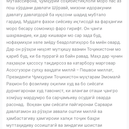
Мутаассифона, ҷумҳурии соҳибистиқлоли моро пас аз
пош хӯрдани давлати Шӯравӣ, мизони идоракунии
давлату давлатдорӣ ба нуқсони шадид мубтало
гардид. Муддате фазои сиёсиву иқтисодӣ ва фарҳангии
моро бесару сомониҳо фаро гирифт. Он ҷанги
шаҳрвандие, ки дар кишвари мо сар зада буд,
нофаҳмиҳои хеле зиёду беадолатиҳоро ба миён овард.
Дар он рӯзҳои ниҳоят мутҳишу вазнин Тоҷикистони мо
қариб буд, ки ба пуррагӣ аз байн равад. Маҳз дар чунин
лаҳзаҳои ҳассосу тақдирсоз ва хатарбору марговар
Асосгузори сулҳу ваҳдати миллӣ – Пешвои миллат,
Президенти Ҷумҳурии Тоҷикистон муҳтарам Эмомалӣ
Раҳмон бо фозиливу оқилии худ ва бо сиёсати
дурнигаронаи худ тавонист, ки алангаи оташи ҷангро
хомӯшу мардумро ба сарҷамъиву осудагӣ оварда
расонад. Воқеан ҳам сиёсати пайгиронаи Сарвари
давлатамон аз рӯзҳои аввали оштии миллӣ ва
ҳамбастагиву ҳамгироии халқи тоҷик баҳри
муттаҳидиву осоиштагӣ ва зиндагии шоистаи