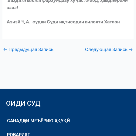
Ваҳдати миллӣ фархундаву хуҷаста бод, ҳамдиёрони
азиз!
Азиз
ӣ
Ҷ.А., судяи Суди иқтисодии вилояти Хатлон
←
Предыдущая Запись
Следующая Запись
→
ОИДИ СУД
САНАДҲОИ МЕЪЁРИЮ ҲУҚУҚӢ
РОҲБАРИЯТ