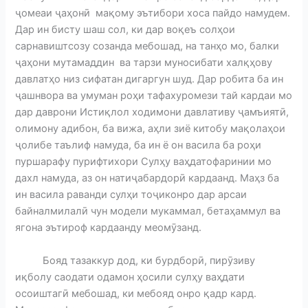
ҷомеаи ҷаҳонӣ мақому эътибори хоса пайдо намудем.
Дар ин бисту шаш сол, ки дар воқеъ солҳои
сарнавиштсозу созанда мебошад, на танҳо мо, балки
ҷаҳони мутамаддин ва тарзи муносибати халқҳову
давлатҳо низ сифатан дигаргун шуд. Дар робита ба ин
ҷашнвора ва умуман роҳи тафахуромези тай кардаи мо
дар даврони Истиқлол ходимони давлативу ҷамъиятӣ,
олимону адибон, ба вижа, аҳли зиё китобу мақолаҳои
ҷолибе таълиф намуда, ба ин ё он васила ба роҳи
пуршарафу пурифтихори Сулҳу ваҳдатофаринии мо
дахл намуда, аз он натиҷабардорӣ кардаанд. Маҳз ба
ин васила раванди сулҳи тоҷиконро дар арсаи
байналмилалӣ чун модели мукаммал, бетаҳаммул ва
ягона эътироф кардаанду меомӯзанд.
Бояд тазаккур дод, ки бурдборӣ, пирӯзиву
иқболу саодати одамон ҳосили сулҳу ваҳдати
осоиштагӣ мебошад, ки мебояд онро қадр кард.