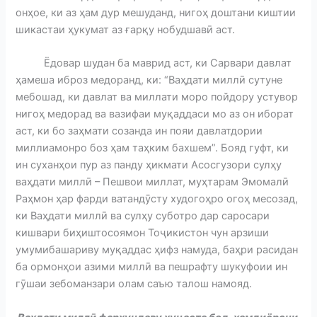
онҳое, ки аз ҳам дур мешуданд, нигоҳ доштани киштии
шикастаи ҳукумат аз ғарқу нобудшавӣ аст.
Ёдовар шудан ба маврид аст, ки Сарвари давлат
ҳамеша иброз медоранд, ки: “Ваҳдати миллӣ сутуне
мебошад, ки давлат ва миллати моро пойдору устувор
нигоҳ медорад ва вазифаи муқаддаси мо аз он иборат
аст, ки бо заҳмати созанда ин пояи давлатдории
миллиамонро боз ҳам таҳким бахшем”. Бояд гуфт, ки
ин суханҳои пур аз панду ҳикмати Асосгузори сулҳу
ваҳдати миллӣ – Пешвои миллат, муҳтарам Эмомалӣ
Раҳмон ҳар фарди ватандӯсту худогоҳро огоҳ месозад,
ки Ваҳдати миллӣ ва сулҳу суботро дар саросари
кишвари биҳиштосоямон Тоҷикистон чун арзиши
умумибашариву муқаддас ҳифз намуда, баҳри расидан
ба ормонҳои азими миллӣ ва пешрафту шукуфоии ин
гӯшаи зебоманзари олам саъю талош намояд.