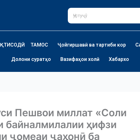
ҚТИСОДӢ
ТАМОС
Ҷойгиршавӣ ва тартиби кор
С
Долони суратҳо
Вазифаҳои холӣ
Хабархо
уси Пешвои миллат «Соли
и байналмилалии ҳифзи
и ҷомеаи ҷаҳонӣ ба