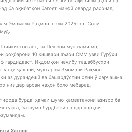
зиёдшавии истеъмоли об, ки бо афзоиши аҳолӣ ва
ад ба оқибатҳои бағоят манфӣ оварда расонад.
ам Эмомалӣ Раҳмон соли 2025-ро “Соли
муд.
ҷикистон аст, ки Пешвои муаззами мо,
и роҳбарони 10 кишвари аъзои СММ узви Гурӯҳи
оф гардидааст. Иқдомҳои наҷибу ташаббусҳои
и сатҳи ҷаҳонӣ, муҳтарам Эмомалӣ Раҳмон
 ки аз дурандешӣ ва башардӯстии олии ӯ сарчашма
ро низ дар арсаи ҷаҳон боло мебарад.
ифода бурда, ҳамаи шумо ҳамватанони азизро ба
к гуфта, ба шумо бурдборӣ ва дар корҳои
рзумандам.
тисодии вилояти Хатлон