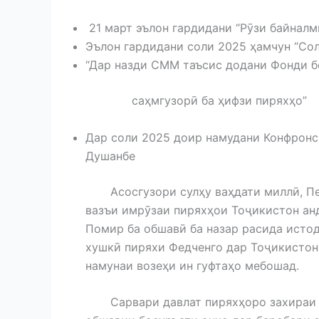
21 март эълон гардидани “Рӯзи байналм
Эълон гардидани соли 2025 ҳамчун “Со
“Дар назди СММ таъсис додани Фонди 
саҳмгузорӣ ба ҳифзи пиряхҳо”
Дар соли 2025 доир намудани Конфронс
Душанбе
Асосгузори сулҳу ваҳдати миллӣ, Пе
вазъи имрӯзаи пиряхҳои Тоҷикистон ан
Помир ба обшавӣ ба назар расида исто
хушкӣ пиряхи Федченго дар Тоҷикистон, 
намунаи возеҳи ин гуфтаҳо мебошад.
Сарвари давлат пиряхҳоро захираи ас