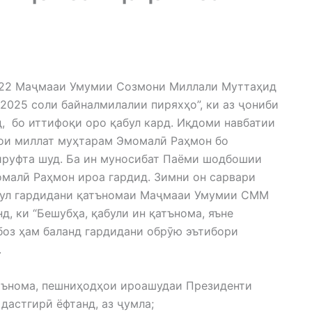
2022 Маҷмааи Умумии Созмони Миллали Муттаҳид
2025 соли байналмилалии пиряхҳо”, ки аз ҷониби
, бо иттифоқи оро қабул кард. Иқдоми навбатии
ои миллат муҳтарам Эмомалӣ Раҳмон бо
ируфта шуд. Ба ин муносибат Паёми шодбошии
малӣ Раҳмон ироа гардид. Зимни он сарвари
абул гардидани қатъномаи Маҷмааи Умумии СММ
, ки “Бешубҳа, қабули ин қатънома, яъне
боз ҳам баланд гардидани обрӯю эътибори
.
ънома, пешниҳодҳои ироашудаи Президенти
астгирӣ ёфтанд, аз ҷумла;