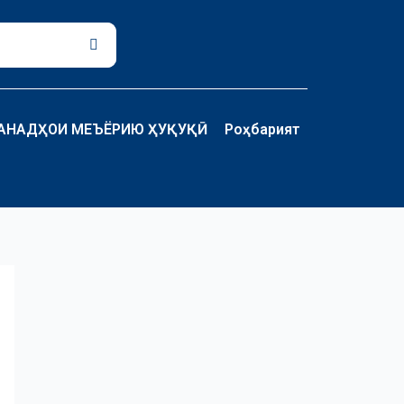
Поиск
АНАДҲОИ МЕЪЁРИЮ ҲУҚУҚӢ
Роҳбарият