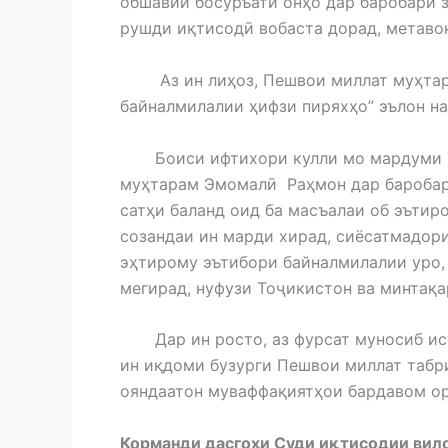
обшавии босуръати онҳо дар баробари 
рушди иқтисодӣ вобаста дорад, метавон
Аз ин лиҳоз, Пешвои миллат муҳтар
байналмилалии ҳифзи пиряхҳо” эълон на
Боиси ифтихори кулли мо мардуми То
муҳтарам Эмомалӣ Раҳмон дар баробар
сатҳи баланд оид ба масъалаи об эътир
созандаи ин марди хирад, сиёсатмадор
эҳтирому эътибори байналмилалии уро,
мегирад, нуфузи Тоҷикистон ва минтақа
Дар ин росто, аз фурсат муносиб ист
ин иқдоми бузурги Пешвои миллат табри
ояндаатон муваффақиятҳои бардавом о
Корманди дасгоҳи Суди иқ