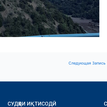
Следующая Запись
СУДҲОИ ИҚТИСОДӢ