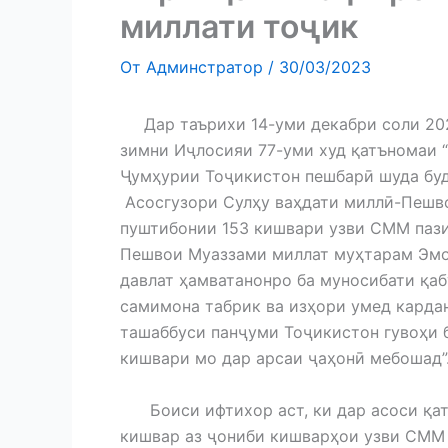
миллати тоҷик
От
Админстратор
/
30/03/2023
Дар таърихи 14-уми декабри соли 
зимни Иҷлосияи 77-уми худ қатъномаи “
Ҷумҳурии Тоҷикистон пешбарӣ шуда буд
Асосгузори Сулҳу ваҳдати миллӣ-Пешв
пуштибонии 153 кишвари узви СММ паз
Пешвои Муаззами миллат муҳтарам Эмо
давлат ҳамватанонро ба муносибати қ
самимона табрик ва изҳори умед карданд
ташаббуси панҷуми Тоҷикистон гувоҳи 
кишвари мо дар арсаи ҷаҳонӣ мебошад”
Боиси ифтихор аст, ки дар асоси қат
кишвар аз ҷониби кишварҳои узви СММ д