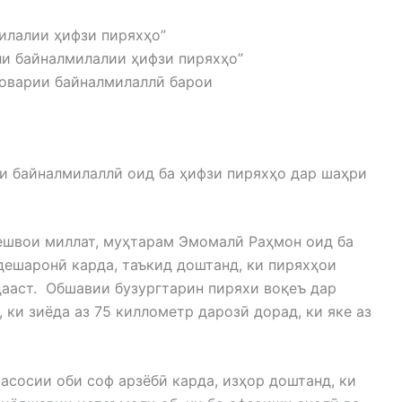
илалии ҳифзи пиряхҳо”
ли байналмилалии ҳифзи пиряхҳо”
боварии байналмилаллӣ барои
и байналмилаллӣ оид ба ҳифзи пиряхҳо дар шаҳри
швои миллат, муҳтарам Эмомалӣ Раҳмон оид ба
дешаронӣ карда, таъкид доштанд, ки пиряхҳои
дааст. Обшавии бузургтарин пиряхи воқеъ дар
ки зиёда аз 75 киллометр дарозӣ дорад, ки яке аз
осии оби соф арзёбӣ карда, изҳор доштанд, ки