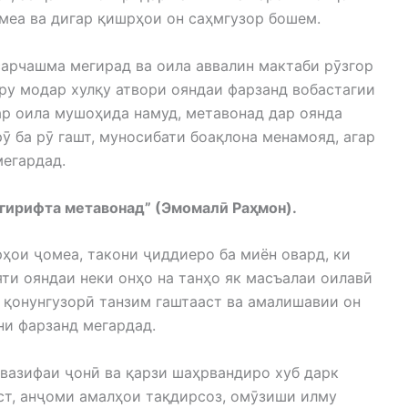
меа ва дигар қишрҳои он саҳмгузор бошем.
 сарчашма мегирад ва оила аввалин мактаби рӯзгор
ару модар хулқу атвори ояндаи фарзанд вобастагии
дар оила мушоҳида намуд, метавонад дар оянда
ӯ ба рӯ гашт, муносибати боақлона менамояд, агар
мегардад.
гирифта метавонад” (Эмомалӣ Раҳмон).
ҳои ҷомеа, такони ҷиддиеро ба миён овард, ки
яти ояндаи неки онҳо на танҳо як масъалаи оилавӣ
и қонунгузорӣ танзим гаштааст ва амалишавии он
ни фарзанд мегардад.
н вазифаи ҷонӣ ва қарзи шаҳрвандиро хуб дарк
ст, анҷоми амалҳои тақдирсоз, омӯзиши илму