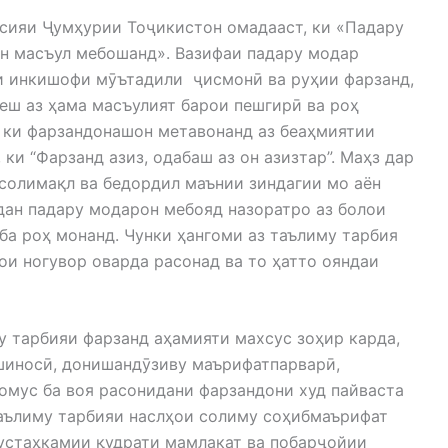
сияи Ҷумҳурии Тоҷикистон омадааст, ки «Падару
н масъул мебошанд». Вазифаи падару модар
и инкишофи мӯътадили ҷисмонӣ ва руҳии фарзанд,
еш аз ҳама масъулият барои пешгирӣ ва роҳ
 ки фарзандонашон метавонанд аз беаҳмиятии
 ки “Фарзанд азиз, одабаш аз он азизтар”. Маҳз дар
солимақл ва бедордил маънии зиндагии мо аён
дан падару модарон мебояд назоратро аз болои
а роҳ монанд. Чунки ҳангоми аз таълиму тарбия
ои ногувор оварда расонад ва то ҳатто ояндаи
 тарбияи фарзанд аҳамияти махсус зоҳир карда,
шиносӣ, донишандӯзиву маърифатпарварӣ,
омус ба воя расонидани фарзандони худ пайваста
таълиму тарбияи наслҳои солиму соҳибмаърифат
мустаҳкамии қудрати мамлакат ва побарҷойии