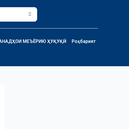
Поиск
АНАДҲОИ МЕЪЁРИЮ ҲУҚУҚӢ
Роҳбарият