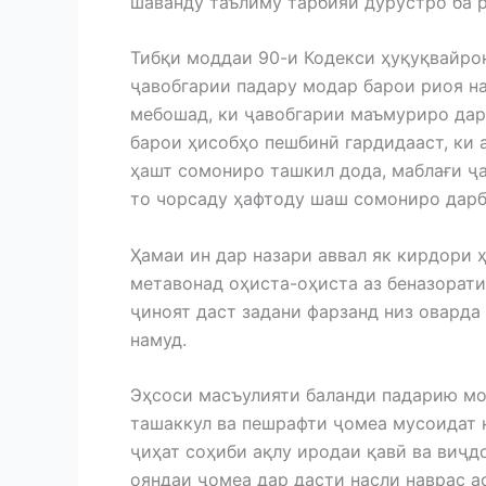
шаванду таълиму тарбияи дурустро ба 
Тибқи моддаи 90-и Кодекси ҳуқуқвайр
ҷавобгарии падару модар барои риоя н
мебошад, ки ҷавобгарии маъмуриро дар 
барои ҳисобҳо пешбинӣ гардидааст, ки
ҳашт сомониро ташкил дода, маблағи ҷ
то чорсаду ҳафтоду шаш сомониро дарб
Ҳамаи ин дар назари аввал як кирдори
метавонад оҳиста-оҳиста аз беназорати
ҷиноят даст задани фарзанд низ оварда
намуд.
Эҳсоси масъулияти баланди падарию мо
ташаккул ва пешрафти ҷомеа мусоидат н
ҷиҳат соҳиби ақлу иродаи қавӣ ва виҷд
ояндаи ҷомеа дар дасти насли наврас а