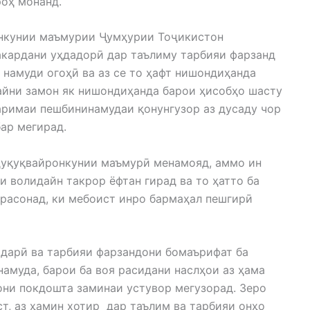
роҳ монанд.
онкунии маъмурии Ҷумҳурии Тоҷикистон
акардани уҳдадорӣ дар таълиму тарбияи фарзанд
намуди огоҳӣ ва аз се то ҳафт нишондиҳанда
 айни замон як нишондиҳанда барои ҳисобҳо шасту
аримаи пешбининамудаи қонунгузор аз дусаду чор
ар мегирад.
 ҳуқуқвайронкунии маъмурӣ менамояд, аммо ин
и волидайн такрор ёфтан гирад ва то ҳатто ба
 расонад, ки мебоист инро бармаҳал пешгирӣ
дарӣ ва тарбияи фарзандони бомаърифат ба
амуда, барои ба воя расидани наслҳои аз ҳама
они покдошта заминаи устувор мегузорад. Зеро
ст, аз ҳамин хотир дар таълим ва тарбияи онҳо