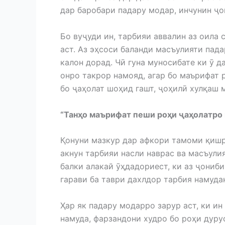
дар баробари падару модар, инчунин ҷо
Бо вуҷуди ин, тарбияи аввалин аз оила
аст. Аз эҳсоси баланди масъулияти пад
калон дорад. Чӣ гуна муносибате ки ӯ 
онро такрор намояд, агар бо маърифат р
бо ҷаҳолат шоҳид гашт, ҷоҳилӣ хулқаш 
“Танҳо маърифат пеши роҳи ҷаҳолатро 
Қонуни мазкур дар афкори тамоми қишр
акнун тарбияи насли наврас ва масъули
балки алакай ӯҳдадориест, ки аз ҷониб
гарави ба таври дахлдор тарбия намуда
Ҳар як падару модарро зарур аст, ки и
намуда, фарзандони худро бо роҳи дуру