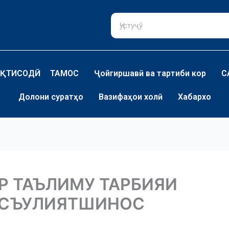
ҚТИСОДӢ
ТАМОС
Ҷойгиршавӣ ва тартиби кор
С
Долони суратҳо
Вазифаҳои холӣ
Хабархо
Р ТАЪЛИМУ ТАРБИЯИ
АСЪУЛИЯТШИНОС