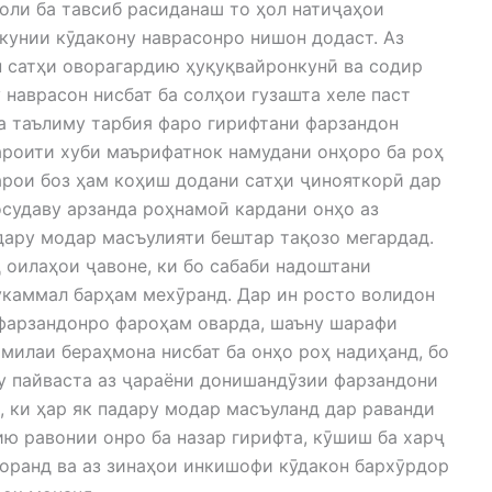
соли ба тавсиб расиданаш то ҳол натиҷаҳои
кунии кӯдакону наврасонро нишон додаст. Аз
 сатҳи оворагардию ҳуқуқвайронкунӣ ва содир
 наврасон нисбат ба солҳои гузашта хеле паст
а таълиму тарбия фаро гирифтани фарзандон
роити хуби маърифатнок намудани онҳоро ба роҳ
арои боз ҳам коҳиш додани сатҳи ҷинояткорӣ дар
осудаву арзанда роҳнамоӣ кардани онҳо аз
дару модар масъулияти бештар тақозо мегардад.
д оилаҳои ҷавоне, ки бо сабаби надоштани
каммал барҳам мехӯранд. Дар ин росто волидон
фарзандонро фароҳам оварда, шаъну шарафи
милаи бераҳмона нисбат ба онҳо роҳ надиҳанд, бо
 пайваста аз ҷараёни донишандӯзии фарзандони
, ки ҳар як падару модар масъуланд дар раванди
ю равонии онро ба назар гирифта, кӯшиш ба харҷ
норанд ва аз зинаҳои инкишофи кӯдакон бархӯрдор