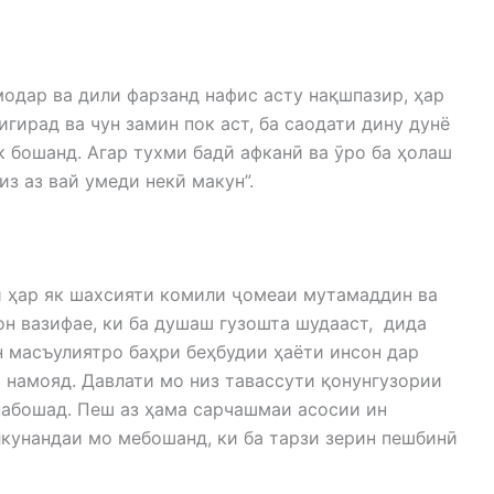
модар ва дили фарзанд нафис асту нақшпазир, ҳар
бигирад ва чун замин пок аст, ба саодати дину дунё
к бошанд. Агар тухми бадӣ афканӣ ва ӯро ба ҳолаш
из аз вай умеди некӣ макун”.
и ҳар як шахсияти комили ҷомеаи мутамаддин ва
он вазифае, ки ба душаш гузошта шудааст, дида
н масъулиятро баҳри беҳбудии ҳаёти инсон дар
р намояд. Давлати мо низ тавассути қонунгузории
набошад. Пеш аз ҳама сарчашмаи асосии ин
кунандаи мо мебошанд, ки ба тарзи зерин пешбинӣ