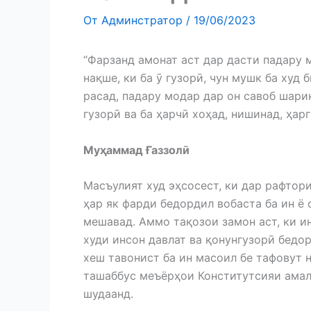
От
Админстратор
/
19/06/2023
“Фарзанд амонат аст дар дасти падару 
нақше, ки ба ӯ гузорӣ, чун мушк ба худ 
расад, падару модар дар он савоб шари
гузорӣ ва ба ҳарчӣ хоҳад, нишинад, ҳарг
Муҳаммад Ғаззолӣ
Масъулият худ эҳсосест, ки дар рафтор
ҳар як фарди бедордил вобаста ба ин ё 
мешавад. Аммо тақозои замон аст, ки и
худи инсон давлат ва қонунгузорӣ бедо
хеш тавонист ба ин масоил бе тафовут 
ташаббус меъёрҳои Конститутсияи амал
шудаанд.