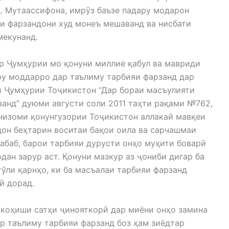
 Мутаассифона, имрӯз баъзе падару модарон
ни фарзандони худ монеъ мешаванд ва нисбати
мекунанд.
р Ҷумҳурии мо қонуни миллие қабул ва мавриди
ру моддарро дар таълиму тарбияи фарзанд дар
и Ҷумҳурии Тоҷикистон “Дар бораи масъулияти
анд” дуюми августи соли 2011 таҳти рақами №762,
р низоми қонунгузории Тоҷикистон аллакай мавқеи
дон беҳтарин воситаи бақои оила ва сарчашмаи
абаб, барои тарбияи дурусти онҳо муҳити боварӣ
ан зарур аст. Қонуни мазкур аз ҷониби дигар ба
ӯли қарнҳо, ки ба масъалаи тарбияи фарзанд
ӣ дорад.
 коҳиши сатҳи ҷинояткорӣ дар миёни онҳо замина
р таълиму тарбияи фарзанд боз ҳам зиёдтар