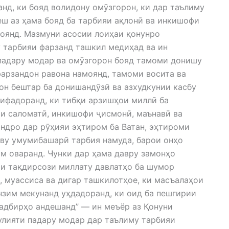
нд, ки бояд волидону омӯзгорон, ки дар таълиму
ш аз ҳама бояд ба тарбияи ақлонӣ ва инкишофи
моянд. Мазмуни асосии лоиҳаи қонунро
 тарбияи фарзанд ташкил медиҳад ва ин
 падару модар ва омӯзгорон бояд тамоми донишу
фарзандон равона намоянд, тамоми восита ва
он бештар ба донишандӯзӣ ва азхудкунии касбу
зифадоранд, ки тибқи арзишҳои миллӣ ба
ои саломатӣ, инкишофи ҷисмонӣ, маънавӣ ва
ндро дар рӯҳияи эҳтиром ба Ватан, эҳтироми
ву умумибашарӣ тарбия намуда, барои онҳо
м оваранд. Чунки дар ҳама давру замонҳо
и тақдирсози миллату давлатҳо ба шумор
, муассиса ва дигар ташкилотҳое, ки масъалаҳои
нзим мекунанд уҳдадоранд, ки оид ба пешгирии
тадбирҳо андешанд” — ин меъёр аз Қонуни
лияти падару модар дар таълиму тарбияи