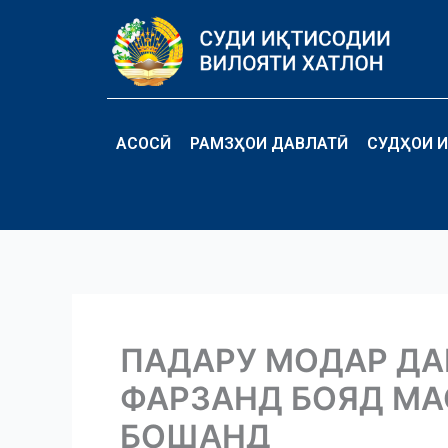
Перейти
к
содержимому
АСОСӢ
РАМЗҲОИ ДАВЛАТӢ
СУДҲОИ И
ПАДАРУ МОДАР ДА
ФАРЗАНД БОЯД М
БОШАНД