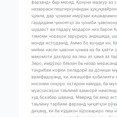
фарзанд» бар меояд. Қонуни мазкур аз 
назарраси пешгиркунандаи ҳуқуқвайрон
ҷумла, дар ҷомеаи имрӯзаи кишварамон
гардидани ҷиноятҳо аз ҷониби ҷавонону
шудааст ва падару модарон низ барои б
тамоми чораҳои заруриро андешида, ша
монда истодаанд. Аммо бо вуҷуди ин, б
миёни насли ҷавони ҷомеа ва ба ҳаёти 
мақомоти дахлдор ва пеш аз ҳама аз па
Зеро, имрӯзҳо баъзан ба назар мерасан
таҷрибаи кофии оиладорӣ ва дониши му
вазифадоранд, ки инкишофи қобилияти 
инсонии онҳоро эҳтиром намуда, ба муо
муассисаҳои таълимӣ ҳамкорӣ намоянду
худ бохабар шаванд. Маврид ба зикр аст
таълиму тарбияи фарзанд ҷиҳатҳои рӯҳи
диҳанд, ки ба кӯдакон зӯровариро пеш 