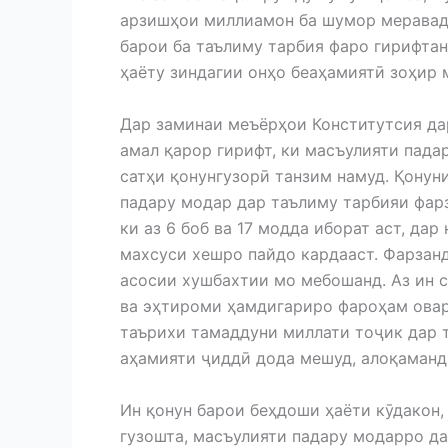
арзишҳои миллиамон ба шумор меравад.
барои ба таълиму тарбия фаро гирифта
ҳаёту зиндагии онҳо беаҳамиятӣ зоҳир 
Дар заминаи меъёрҳои Конститутсия да
амал қарор гирифт, ки масъулияти пада
сатҳи қонунгузорӣ танзим намуд. Қонун
падару модар дар таълиму тарбияи фарз
ки аз 6 боб ва 17 модда иборат аст, да
махсуси хешро пайдо кардааст. Фарзан
асосии хушбахтии мо мебошанд. Аз ин с
ва эҳтироми ҳамдигариро фароҳам овард
таърихи тамаддуни миллати тоҷик дар т
аҳамияти ҷиддӣ дода мешуд, алоқаманд
Ин қонун барои беҳдоши ҳаёти кӯдакон,
гузошта, масъулияти падару модарро да