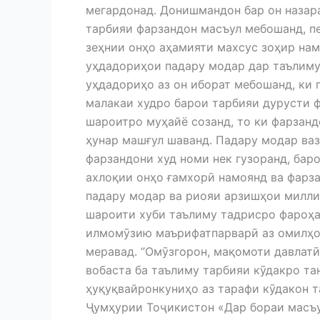
мегардонад. Донишмандон бар он назара
тарбияи фарзандон масъул мебошанд, пе
зеҳнии онҳо аҳамияти махсус зоҳир на
уҳдадориҳои падару модар дар таълиму
уҳдадориҳо аз он иборат мебошанд, ки
малакаи худро барои тарбияи дурусти 
шароитро муҳайё созанд, то ки фарзанд
ҳунар машғул шаванд. Падару модар ва
фарзандони худ номи нек гузоранд, бар
ахлоқии онҳо ғамхорӣ намоянд ва фарза
падару модар ва риояи арзишҳои милли
шароити хуби таълиму тадрисро фароҳа
илмомӯзию маърифатпарварӣ аз омилҳо
меравад. “Омӯзгорон, мақомоти давлатӣ
вобаста ба таълиму тарбияи кӯдакро та
ҳуқуқвайронкуниҳо аз тарафи кӯдакон 
Ҷумҳурии Тоҷикистон «Дар бораи масъу