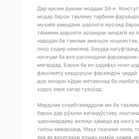
Дар қисми дуюми моддаи 34-и Констут
модар барои таълиму тарбияи фарзандо
муҳайё намудани шароити мусоид баро
таъмини шароити арзандаи зиндагӣ ва п
надодан ба тамоми амалҳои ношоистае,
онҳо содир намоянд. Беҳуда нагуфтаанд,
натиҷаи ба воя расонидани фарзандони 
мегардад. Барои ба ин ҳадафҳо ноил шу
фаъолияту кирдорҳои фарзандон ҷиддӣ б
дур мондан кӯдак метавонад ба оқибатҳ
худро зери хатар гузорад.
Мардуми соҳибтамаддуни мо ба таълиму
барои дар рӯҳияи ватандӯстиву хештан
ҷавонмардиву ахлоқи ҳамида ва нангу н
талош меварзанд. Маҳз таҳкими оила, 
яке аз воситаҳои рушду нумӯи ҷомеа, 