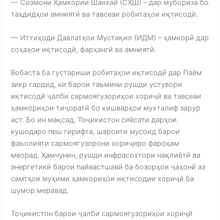
— Созмони Ҳамкории Шанхай (СҲШ) – дар мубориза бо
таҳдидҳои амниятӣ ва тавсеаи робитаҳои иқтисодӣ.
— Иттиҳоди Давлатҳои Мустақил (ИДМ) – ҳамкорӣ дар
соҳаҳои иқтисодӣ, фарҳангӣ ва амниятӣ.
Вобаста ба густариши робитаҳои иқтисодӣ дар Паём
зикр гардид, ки барои таъмини рушди устувори
иқтисодӣ ҷалби сармоягузориҳои хориҷӣ ва тавсеаи
ҳамкориҳои тиҷоратӣ бо кишварҳои мухталиф зарур
аст. Бо ин мақсад, Тоҷикистон сиёсати дарҳои
кушодаро пеш гирифта, шароити мусоид барои
фаъолияти сармоягузорони хориҷиро фароҳам
меорад. Ҳамчунин, рушди инфрасохтори нақлиётӣ ва
энергетикӣ барои пайвастшавӣ ба бозорҳои ҷаҳонӣ аз
самтҳои муҳими ҳамкориҳои иқтисодии хориҷӣ ба
шумор меравад.
Тоҷикистон барои ҷалби сармоягузориҳои хориҷӣ