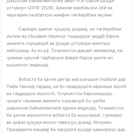
Даҳсолаи байналмилалии амал «Об барои рушди
устувор» (2018-2028), Ҳимояи манбаъҳои обӣ ва
пешгирии оқибатҳои манфии тағйирёбии иқлим.
Сарвари давлат ҳушдор доданд, ки тағйирёбии
иқлим ва обшавии пиряхҳо таҳдидҳои ҷиддӣ барои
амнияти озуқаворӣ ва рушди устувори минтақа
мебошанд. Аз ин рӯ, Тоҷикистон даъват менамояд, ки
ҷомеаи ҷаҳонӣ тадбирҳои фаврӣ барои ҳалли ин
мушкилот андешад.
Вобаста ба ҳалли дигар масъалаҳои глобалӣ дар
Паём таъкид гардид, ки бо назардошти афзоиши аҳолӣ
ва таҳдидҳои экологӣ, Тоҷикистон барномаҳоро
ҷиҳати таъмини амнияти озуқаворӣ бо ҷалби
шарикони байналмилалӣ идома медиҳад. Тоҷикистон
ба ҳалли мушкилоти вобаста ба муҳоҷират, гурезаҳо
ва ҳифзи ҳуқуқи инсон таваҷҷуҳ дорад. Инчунин,
Президенти кишвар ба зарурати рушди ҳамкориҳо дар