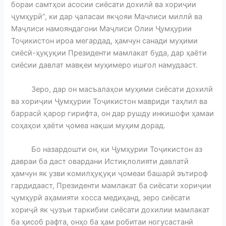
бораи самтҳои асосии сиёсати дохилӣ ва хориҷии
ҷумҳурӣ”, ки дар ҷаласаи якҷояи Мачлиси миллӣ ва
Маҷлиси намояндагони Маҷлиси Олии Ҷумҳурии
Тоҷикистон ироа мегардад, ҳамчун санади муҳими
сиёсӣ-ҳуқуқии Президенти мамлакат буда, дар ҳаёти
сиёсии давлат мавқеи муҳимеро ишғол намудааст.
Зеро, дар он масъалаҳои муҳими сиёсати дохилӣ
ва хориҷии Ҷумҳурии Тоҷикистон мавриди таҳлил ва
баррасӣ қарор гирифта, он дар рушду инкишофи ҳамаи
соҳаҳои ҳаёти ҷомеа нақши муҳим дорад.
Бо назардошти он, ки Ҷумҳурии Тоҷикистон аз
давраи ба даст овардани Истиқлолияти давлатӣ
ҳамчун як узви комилҳуқуқи ҷомеаи башарӣ эътироф
гардидааст, Президенти мамлакат ба сиёсати хориҷии
ҷумҳурӣ аҳамияти хосса медиҳанд, зеро сиёсати
хориҷӣ як ҷузъи таркибии сиёсати дохилии мамлакат
ба ҳисоб рафта, онҳо ба ҳам робитаи ногусастанӣ