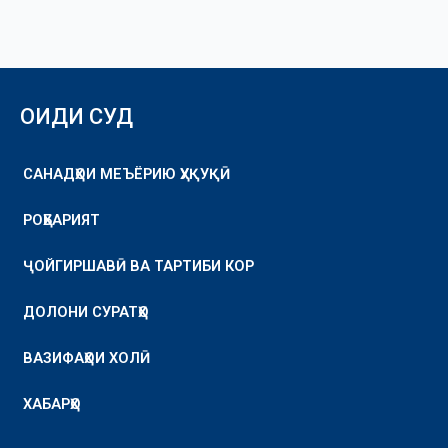
ОИДИ СУД
САНАДҲОИ МЕЪЁРИЮ ҲУҚУҚӢ
РОҲБАРИЯТ
ҶОЙГИРШАВӢ ВА ТАРТИБИ КОР
ДОЛОНИ СУРАТҲО
ВАЗИФАҲОИ ХОЛӢ
ХАБАРҲО