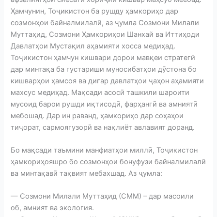
Ҳамчунин, Тоҷикистон ба рушду ҳамкориҳо дар
созмонҳои байналмилалӣ, аз ҷумла Созмони Милали
Муттаҳид, Созмони Ҳамкориҳои Шанхай ва Иттиҳоди
Давлатҳои Мустақил аҳамияти хосса медиҳад.
Тоҷикистон ҳамчун кишвари дорои мавқеи стратегӣ
дар минтақа ба густариши муносибатҳои дӯстона бо
кишварҳои ҳамсоя ва дигар давлатҳои ҷаҳон аҳамияти
махсус медиҳад. Мақсади асосӣ ташкили шароити
мусоид барои рушди иқтисодӣ, фарҳангӣ ва амниятӣ
мебошад. Дар ин раванд, ҳамкориҳо дар соҳаҳои
тиҷорат, сармоягузорӣ ва нақлиёт авлавият доранд.
Бо мақсади таъмини манфиатҳои миллӣ, Тоҷикистон
ҳамкориҳояшро бо созмонҳои бонуфузи байналмилалӣ
ва минтақавӣ тақвият мебахшад. Аз ҷумла:
— Созмони Милали Муттаҳид (СММ) – дар масоили
об, амният ва экология.