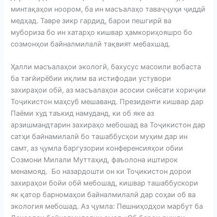
минтақаҳои ноором, ба ин масъалаҳо таваҷҷуҳи ҷиддӣ
медҳад. Тавре зикр гардид, барои пешгирӣ ва
мубориза бо ин хатарҳо кишвар ҳамкориҳояшро бо
созмонҳои байналмилалӣ тақвият мебахшад.
Ҳалли масъалаҳои экологӣ, бахусус масоили вобаста
ба тағйирёбии иқлим ва истифодаи устувори
захираҳои обӣ, аз масъалаҳои асосии сиёсати хориҷии
Тоҷикистон маҳсуб мешаванд. Президенти кишвар дар
Паёми худ таъкид намуданд, ки об яке аз
арзишмандтарин захираҳо мебошад ва Тоҷикистон дар
сатҳи байнамилалӣ бо ташаббусҳои муҳим дар ин
самт, аз ҷумла баргузории конференсияҳои обии
Созмони Милали Муттаҳид, фаъолона иштирок
менамояд. Бо назардошти он ки Тоҷикистон дорои
захираҳои бойи обӣ мебошад, кишвар ташаббускори
як қатор барномаҳои байналмилалӣ дар соҳаи об ва
экология мебошад. Аз ҷумла: Пешниҳодҳои марбут ба