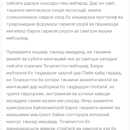
сиёсати дарҳои кушодро пеш мебарад. Дар ин самт,
ташкили минтақаҳои озоди иқтисодӣ, имзои
созишномаҳои савдои озод бо кишварҳои мухталиф ва
гузаронидани форумҳои сармоягузорӣ ва пешниҳоди
имтиёзҳо барои сармоягузорон аз самтҳои муҳим
мебошанд.
Президенти кишвар таъкид намуданд, ки таъмини
амният ва суботи минтақавӣ яке аз самтҳои калидии
сиёсати хориҷии Тоҷикистон мебошад. Баҳри
мубориза бо таҳдидҳои ҷаҳонӣ дар Паём қайд гардид,
ки Тоҷикистон ба хотири таъмини амнияти миллӣ ва
минтақавӣ дар мубориза бо таҳдидҳои глобалӣ, аз
ҷумла терроризм, экстремизм ва қочоқи маводи
мухаддир саҳми муҳим мегузорад. Инҷо аҳамияти
ҳамкориҳои байналмилалӣ барои тақвияти амният ва
ивазшавии маълумот байни сохторҳои интизомӣ
махсус таъкид мешавад. Тоҷикистон бо
дарназардошти мавқеи стратегӣ ва ҳамсояги худ бо