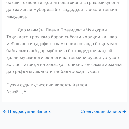
бахши технологияҳои инноватсионӣ ва рақамикунонӣ
дар заминаи мубориза бо таҳдидҳои глобалӣ таъкид
намуданд.
Дар маҷмӯъ, Паёми Президенти Ҷумҳурии
Тоҷикистон роҳнамо барои сиёсати хориҷии кишвар
мебошад, ки ҳадафи он ҳамкории созанда бо ҷомеаи
байналмилалӣ дар мубориза бо таҳдидҳои ҷаҳонӣ,
ҳалли мушкилоти экологӣ ва таъмини рушди устувор
аст. Бо татбиқи ин ҳадафҳо, Тоҷикистон саҳми арзанда
дар рафъи мушкилоти глобалӣ хоҳад гузошт.
Судяи суди иқтисодии вилояти Хатлон
Азизӣ Ҷ.А.
←
Предыдущая Запись
Следующая Запись
→