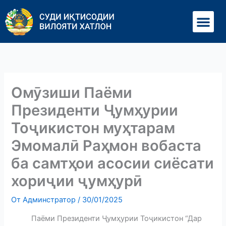
Перейти
Ме
к
содержимому
Омӯзиши Паёми
Президенти Ҷумҳурии
Тоҷикистон муҳтарам
Эмомалӣ Раҳмон вобаста
ба самтҳои асосии сиёсати
хориҷии ҷумҳурӣ
От
Админстратор
/
30/01/2025
Паёми Президенти Ҷумҳурии Тоҷикистон “Дар