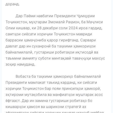
доранд.
Дар Паёми навбатии Президенти Ҷумҳурии
Тоҷикистон, муҳтарам Эмомалӣ Раҳмон, ба Маҷлиси
Олии кишвар, ки 28 декабри соли 2024 ироа гардид,
самтҳои сиёсати хориҷии Тоҷикистон мавриди
баррасии ҳамаҷониба қарор гирифтанд. Сарвари
давлат дар ин суханронӣ ба таҳкими ҳамкориҳои
байналмилалӣ, густариши робитаҳои иқтисодӣ ва
таъмини амнияту суботи минтақавӣ таваҷҷуҳи махсус
зоҳир намуданд.
Вобаста ба таҳкими ҳамкориҳо байналмилалӣ
Президенти мамлакат таъкид карданд, ки сиёсати
хориҷии Тоҷикистон бар пояи принсипҳои ҳамкорӣ,
эҳтироми мутақобила ва манфиатҳои муштарак асос
ёфтааст. Дар ин замина густариши робитаҳо бо
кишварҳои ҳамсоя ва шарикони стратегӣ аз
афзалиятҳои сиёсати хориҷии кишвар маҳсуб меёбад.