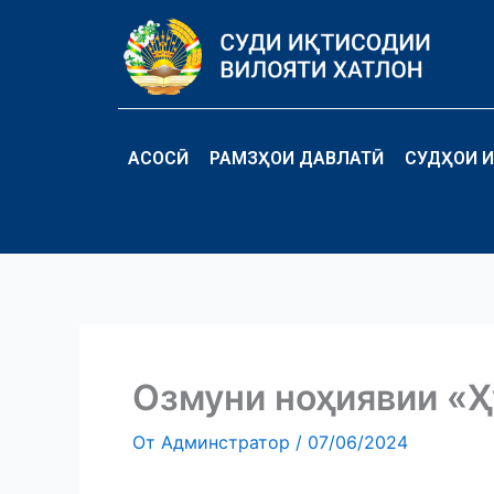
Перейти
к
содержимому
АСОСӢ
РАМЗҲОИ ДАВЛАТӢ
СУДҲОИ И
Озмуни ноҳиявии «
От
Админстратор
/
07/06/2024