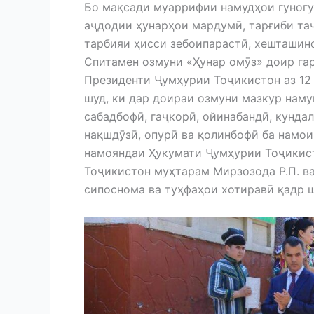
Бо мақсади муаррифии намудҳои гуногу
аҷдодии ҳунарҳои мардумӣ, тарғиби та
тарбияи ҳисси зебоипарастӣ, хешташино
Спитамен озмуни «Ҳунар омӯз» доир га
Президенти Ҷумҳурии Тоҷикистон аз 12
шуд, ки дар доираи озмуни мазкур нам
сабадбофӣ, гаҷкорӣ, ойинабандӣ, кундал
нақшдӯзӣ, опурӣ ва қолинбофӣ ба намои
намояндаи Ҳукумати Ҷумҳурии Тоҷикис
Тоҷикистон муҳтарам Мирзозода Р.П. в
сипоснома ва туҳфаҳои хотиравӣ қадр 