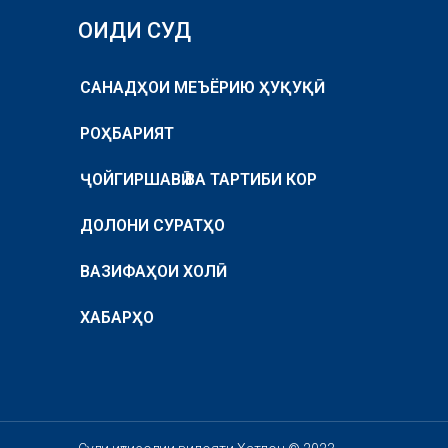
ОИДИ СУД
САНАДҲОИ МЕЪЁРИЮ ҲУҚУҚӢ
РОҲБАРИЯТ
ҶОЙГИРШАВӢ ВА ТАРТИБИ КОР
ДОЛОНИ СУРАТҲО
ВАЗИФАҲОИ ХОЛӢ
ХАБАРҲО