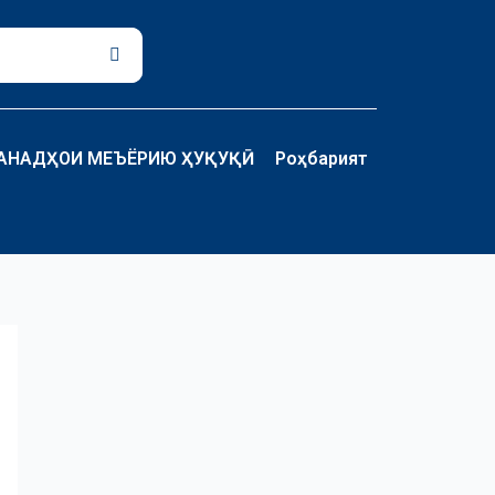
Поиск
АНАДҲОИ МЕЪЁРИЮ ҲУҚУҚӢ
Роҳбарият