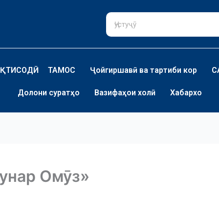
ҚТИСОДӢ
ТАМОС
Ҷойгиршавӣ ва тартиби кор
С
Долони суратҳо
Вазифаҳои холӣ
Хабархо
Ҳунар Омӯз»