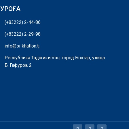
СУРОҒА
(+83222) 2-44-86
(+83222) 2-29-98
info@si-khatlon.tj
Республика Таджикистан, город Бохтар, улица
Б. Гафуров 2
F
Y
I