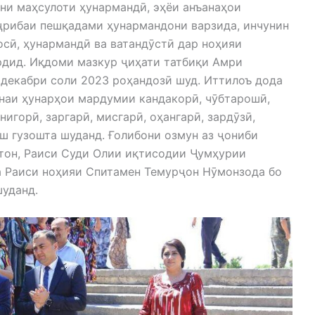
ни маҳсулоти ҳунармандӣ, эҳёи анъанаҳои
ҷрибаи пешқадами ҳунармандони варзида, инчунин
сӣ, ҳунармандӣ ва ватандӯстӣ дар ноҳияи
рдид. Иқдоми мазкур ҷиҳати татбиқи Амри
 декабри соли 2023 роҳандозӣ шуд. Иттилоъ дода
унаи ҳунарҳои мардумии кандакорӣ, чӯбтарошӣ,
нигорӣ, заргарӣ, мисгарӣ, оҳангарӣ, зардӯзӣ,
ш гузошта шуданд. Ғолибони озмун аз ҷониби
тон, Раиси Суди Олии иқтисодии Ҷумҳурии
а Раиси ноҳияи Спитамен Темурҷон Нӯмонзода бо
шуданд.