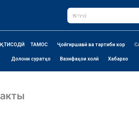
ҚТИСОДӢ
ТАМОС
Ҷойгиршавӣ ва тартиби кор
С
Долони суратҳо
Вазифаҳои холӣ
Хабархо
 акты