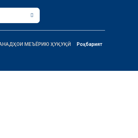
Поиск
АНАДҲОИ МЕЪЁРИЮ ҲУҚУҚӢ
Роҳбарият