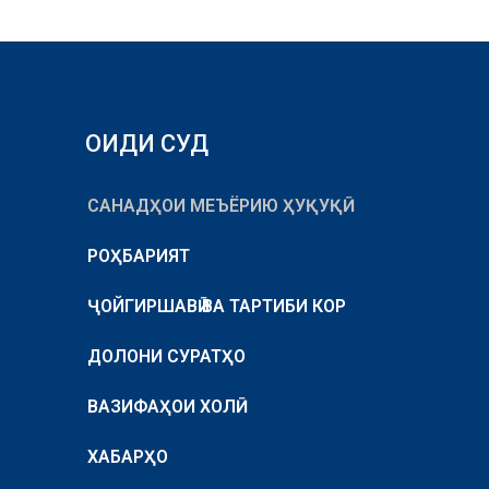
ОИДИ СУД
САНАДҲОИ МЕЪЁРИЮ ҲУҚУҚӢ
РОҲБАРИЯТ
ҶОЙГИРШАВӢ ВА ТАРТИБИ КОР
ДОЛОНИ СУРАТҲО
ВАЗИФАҲОИ ХОЛӢ
ХАБАРҲО