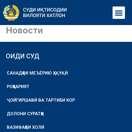
Перейти
Ме
к
содержимому
Новости
ОИДИ СУД
САНАДҲОИ МЕЪЁРИЮ ҲУҚУҚӢ
РОҲБАРИЯТ
ҶОЙГИРШАВӢ ВА ТАРТИБИ КОР
ДОЛОНИ СУРАТҲО
ВАЗИФАҲОИ ХОЛӢ