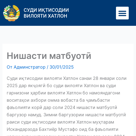
Перейти
Ме
к
содержимому
Нишасти матбуотӣ
От
Админстратор
/
30/01/2025
Суди иқтисодии вилояти Хатлон санаи 28 январи соли
2025 дар якҷоягӣ бо суди вилояти Хатлон ва суди
гарнизони ҳарбии вилояти Хатлон бо намояндагони
воситаҳои ахбори омма вобаста ба ҷамъбасти
фаъолияти корӣ дар соли 2024 нишасти матбуотӣ
баргузор намуд. Зимни баргузории нишасти матбуотӣ
раиси суди иқтисодии вилояти Хатлон муҳтарам
Искандарзода Бахтиёр Мустафо оид ба фаъолияти