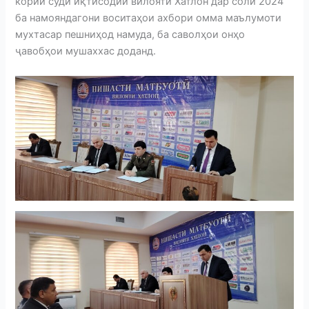
кории суди иқтисодии вилояти Хатлон дар соли 2024
ба намояндагони воситаҳои ахбори омма маълумоти
мухтасар пешниҳод намуда, ба саволҳои онҳо
ҷавобҳои мушаххас доданд.