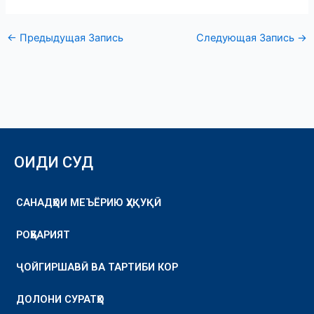
←
Предыдущая Запись
Следующая Запись
→
ОИДИ СУД
САНАДҲОИ МЕЪЁРИЮ ҲУҚУҚӢ
РОҲБАРИЯТ
ҶОЙГИРШАВӢ ВА ТАРТИБИ КОР
ДОЛОНИ СУРАТҲО