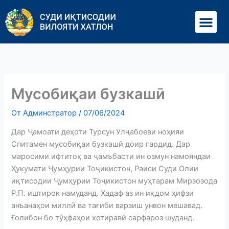
Перейти
Ме
к
содержимому
Мусобиқаи бузкашӣ
От
Админстратор
/
07/06/2024
Дар Ҷамоати деҳоти Турсун Улҷабоеви ноҳияи
Спитамен мусобиқаи бузкашӣ доир гардид. Дар
маросими ифтитоҳ ва ҷамъбасти ин озмун намояндаи
Ҳукумати Ҷумҳурии Тоҷикистон, Раиси Суди Олии
иқтисодии Ҷумҳурии Тоҷикистон муҳтарам Мирзозода
Р.П. иштирок намуданд. Ҳадаф аз ин иқдом ҳифзи
анъанаҳои миллӣ ва тағиби варзиш унвон мешавад.
Ғолибон бо тӯҳфаҳои хотиравӣ сарфароз шуданд.