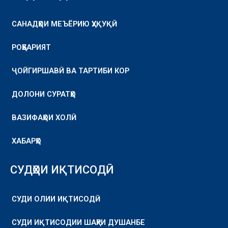
САНАДҲОИ МЕЪЁРИЮ ҲУҚУҚӢ
РОҲБАРИЯТ
ҶОЙГИРШАВӢ ВА ТАРТИБИ КОР
ДОЛОНИ СУРАТҲО
ВАЗИФАҲОИ ХОЛӢ
ХАБАРҲО
СУДҲОИ ИҚТИСОДӢ
СУДИ ОЛИИ ИҚТИСОДӢ
СУДИ ИҚТИСОДИИ ШАҲРИ ДУШАНБЕ