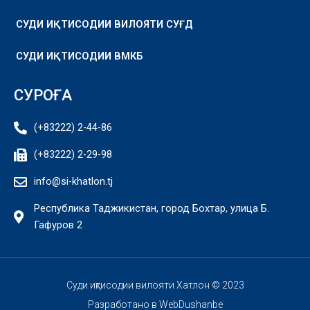
СУДИ ИҚТИСОДИИ ВИЛОЯТИ СУҒД
СУДИ ИҚТИСОДИИ ВМКБ
СУРОҒА
(+83222) 2-44-86
(+83222) 2-29-98
info@si-khatlon.tj
Республика Таджикистан, город Бохтар, улица Б.
Гафуров 2
Суди иқтисодии вилояти Хатлон © 2023
Разработано в
WebDushanbe