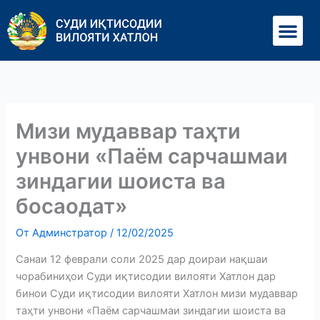
Перейти
Ме
к
содержимому
Мизи мудаввар таҳти
унвони «Паём сарчашмаи
зиндагии шоиста ва
босаодат»
От
Админстратор
/
12/02/2025
Санаи 12 феврали соли 2025 дар доираи нақшаи
чорабиниҳои Суди иқтисодии вилояти Хатлон дар
бинои Суди иқтисодии вилояти Хатлон мизи мудаввар
таҳти унвони «Паём сарчашмаи зиндагии шоиста ва