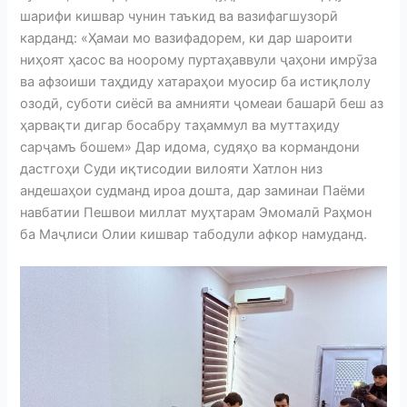
шарифи кишвар чунин таъкид ва вазифагшузорӣ
карданд: «Ҳамаи мо вазифадорем, ки дар шароити
ниҳоят ҳасос ва ноорому пуртаҳаввули ҷаҳони имрӯза
ва афзоиши таҳдиду хатараҳои муосир ба истиқлолу
озодӣ, суботи сиёсӣ ва амнияти ҷомеаи башарӣ беш аз
ҳарвақти дигар босабру таҳаммул ва муттаҳиду
сарҷамъ бошем» Дар идома, судяҳо ва кормандони
дастгоҳи Суди иқтисодии вилояти Хатлон низ
андешаҳои судманд ироа дошта, дар заминаи Паёми
навбатии Пешвои миллат муҳтарам Эмомалӣ Раҳмон
ба Маҷлиси Олии кишвар табодули афкор намуданд.