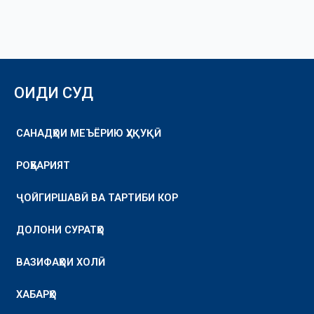
ОИДИ СУД
САНАДҲОИ МЕЪЁРИЮ ҲУҚУҚӢ
РОҲБАРИЯТ
ҶОЙГИРШАВӢ ВА ТАРТИБИ КОР
ДОЛОНИ СУРАТҲО
ВАЗИФАҲОИ ХОЛӢ
ХАБАРҲО