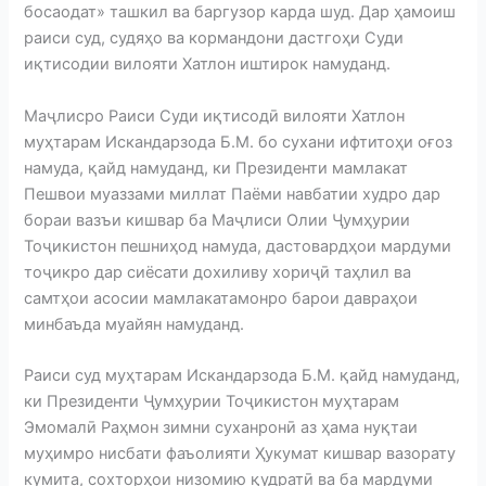
босаодат» ташкил ва баргузор карда шуд. Дар ҳамоиш
раиси суд, судяҳо ва кормандони дастгоҳи Суди
иқтисодии вилояти Хатлон иштирок намуданд.
Маҷлисро Раиси Суди иқтисодӣ вилояти Хатлон
муҳтарам Искандарзода Б.М. бо сухани ифтитоҳи оғоз
намуда, қайд намуданд, ки Президенти мамлакат
Пешвои муаззами миллат Паёми навбатии худро дар
бораи вазъи кишвар ба Маҷлиси Олии Ҷумҳурии
Тоҷикистон пешниҳод намуда, дастовардҳои мардуми
тоҷикро дар сиёсати дохиливу хориҷӣ таҳлил ва
самтҳои асосии мамлакатамонро барои давраҳои
минбаъда муайян намуданд.
Раиси суд муҳтарам Искандарзода Б.М. қайд намуданд,
ки Президенти Ҷумҳурии Тоҷикистон муҳтарам
Эмомалӣ Раҳмон зимни суханронӣ аз ҳама нуқтаи
муҳимро нисбати фаъолияти Ҳукумат кишвар вазорату
кумита, сохторҳои низомию қудратӣ ва ба мардуми