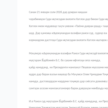
Санаи 21 январи соли 2026 дар доираи нақшаи
чорабиниҳои Суди иқтисодии вилояти Хатлон дар бинои Суди и
Хатлон мизи мудаввар таҳти унвони «Паёми давраи рушд» ташк
љ
шуд. Дар ҳамоиш и
рокунандаи вазифаи раиси суд, судяҳо ва
кормандони дастгоҳи Суди иқтисодии вилояти Хатлон иштирок
љ
Маҷлисро и
рокунандаи вазифаи Раиси Суди иқтисодӣ вилояти
Ќ
муҳтарам
урбониён Б.С, бо сухани ифтитоҳи оғоз намуда,
қайд намуданд, ки Президенти мамлакат Пешвои муаззами ми
худро дар бораи вазъи кишвар ба Маҷлиси Олии Ҷумҳурии Тоҷ
намуда, дастовардҳои мардуми тоҷикро дар сиёсати дохиливу 
самтҳои асосии мамлакатамонро барои давраҳои минбаъда му
Ќ
И.в Раиси суд муҳтарам
урбониён Б.С. қайд намуданд, ки Пре
Ҷумҳурии Тоҷикистон муҳтарам Эмомалӣ Раҳмон зимни суханро