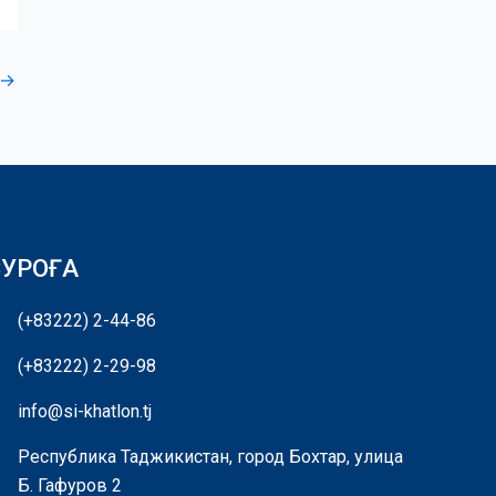
→
СУРОҒА
(+83222) 2-44-86
(+83222) 2-29-98
info@si-khatlon.tj
Республика Таджикистан, город Бохтар, улица
Б. Гафуров 2