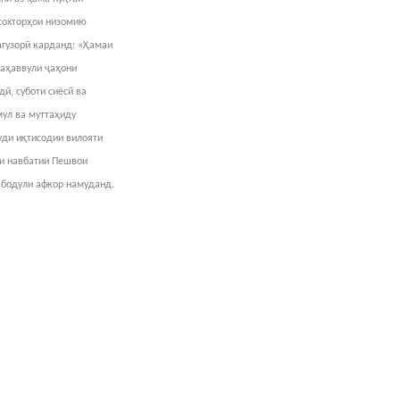
 сохторҳои низомию
агузорӣ карданд: «Ҳамаи
таҳаввули ҷаҳони
ӣ, суботи сиёсӣ ва
мул ва муттаҳиду
уди иқтисодии вилояти
ми навбатии Пешвои
бодули афкор намуданд.