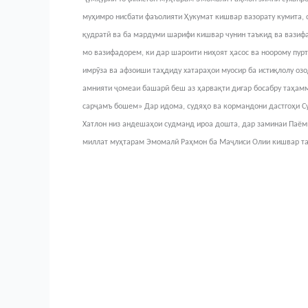
муҳимро нисбати фаъолияти Ҳукумат кишвар вазорату кумита,
қудратӣ ва ба мардуми шарифи кишвар чунин таъкид ва вазиф
мо вазифадорем, ки дар шароити ниҳоят ҳасос ва ноорому пур
имрӯза ва афзоиши таҳдиду хатараҳои муосир ба истиқлолу озод
амнияти ҷомеаи башарӣ беш аз ҳарвақти дигар босабру таҳам
сарҷамъ бошем» Дар идома, судяҳо ва кормандони дастгоҳи С
Хатлон низ андешаҳои судманд ироа дошта, дар заминаи Паё
миллат муҳтарам Эмомалӣ Раҳмон ба Маҷлиси Олии кишвар та