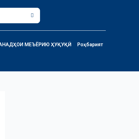
Поиск
АНАДҲОИ МЕЪЁРИЮ ҲУҚУҚӢ
Роҳбарият