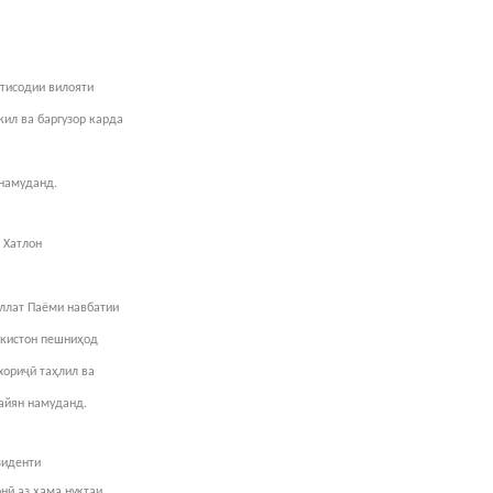
қтисодии вилояти
ил ва баргузор карда
 намуданд.
 Хатлон
ллат Паёми навбатии
икистон пешниҳод
хориҷӣ таҳлил ва
айян намуданд.
зиденти
нӣ аз ҳама нуқтаи