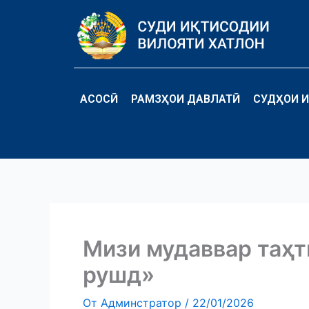
Перейти
к
содержимому
АСОСӢ
РАМЗҲОИ ДАВЛАТӢ
СУДҲОИ И
Мизи мудаввар таҳт
рушд»
От
Админстратор
/
22/01/2026