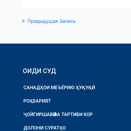
←
Предыдущая Запись
ОИДИ СУД
САНАДҲОИ МЕЪЁРИЮ ҲУҚУҚӢ
РОҲБАРИЯТ
ҶОЙГИРШАВӢ ВА ТАРТИБИ КОР
ДОЛОНИ СУРАТҲО