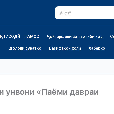
ҚТИСОДӢ
ТАМОС
Ҷойгиршавӣ ва тартиби кор
С
Долони суратҳо
Вазифаҳои холӣ
Хабархо
и унвони «Паёми давраи