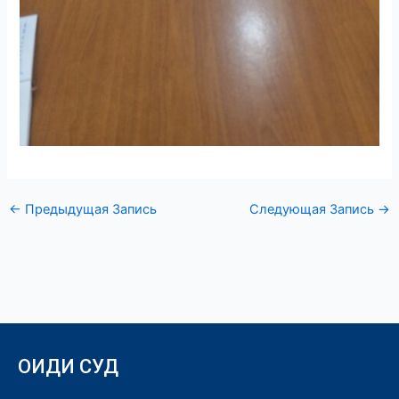
←
Предыдущая Запись
Следующая Запись
→
ОИДИ СУД