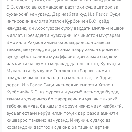
И.в Раиси Суди иқтисодии вилояти Хатлон Қурбониён
Б.С. судяҳо ва кормандони дастгоҳи суд иштирок ва
суханронӣ намуданд. Дар навбати худ И.в Раиси Суди
иқтисодии вилояти Хатлон Қурбониён Б.С. қайд
намуданд, ки Асосгузори сулҳу ваҳдати миллӣ-Пешвои
миллат, Президенти Ҷумҳурии Тоҷикистон муҳтарам
Эмомалӣ Раҳмон зимни баромадҳояшон ҳамеша
таъкид мекунанд, ки дар ҳама давру замон оромӣ ва
сулҳу субот калиди музаффариятҳои ҳамаи соҳаҳои
ҷамъиятӣ ба шумор меравад, дар ин росто, Қувваҳои
Мусаллаҳи Ҷумҳурии Тоҷикистон барои таъмин
намудани амнияти давлат ва миллат нақши бориз
дорад. И.в Раиси Суди иқтисодии вилояти Хатлон
Қурбониён Б.С. аз фурсати муносиб истифода бурда,
тамоми ҳозиринро бо фарорасии ин ҷашни таърихӣ
табрик намуда, ба ҳамагон орзуи некномиву некбахтӣ,
вусъат ёфтани нерӯи илми тоҷик дар фазои амнияти
кишварро таманно намуданд. Инчунин, судяҳо ва
кормандони дастгоҳи суд оид ба ташкил ёфтани