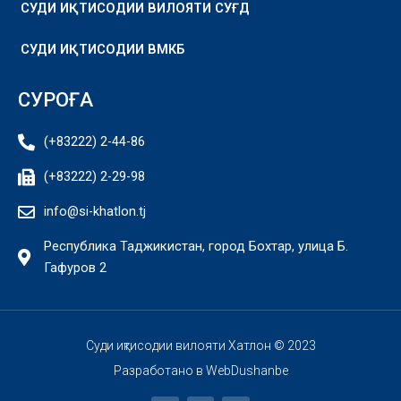
СУДИ ИҚТИСОДИИ ВИЛОЯТИ СУҒД
СУДИ ИҚТИСОДИИ ВМКБ
СУРОҒА
(+83222) 2-44-86
(+83222) 2-29-98
info@si-khatlon.tj
Республика Таджикистан, город Бохтар, улица Б.
Гафуров 2
Суди иқтисодии вилояти Хатлон © 2023
Разработано в
WebDushanbe