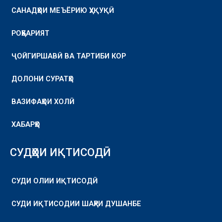
САНАДҲОИ МЕЪЁРИЮ ҲУҚУҚӢ
РОҲБАРИЯТ
ҶОЙГИРШАВӢ ВА ТАРТИБИ КОР
ДОЛОНИ СУРАТҲО
ВАЗИФАҲОИ ХОЛӢ
ХАБАРҲО
СУДҲОИ ИҚТИСОДӢ
СУДИ ОЛИИ ИҚТИСОДӢ
СУДИ ИҚТИСОДИИ ШАҲРИ ДУШАНБЕ