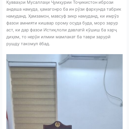
Қувваҳои Мусаллаҳи Ҷумҳурии Тоҷикистон ибрози
андеша намуда, ҳамагонро ба ин рӯзи фархунда табрик
намуданд. Ҳамзамон, мавсуф зикр намуданд, ки имрӯз
фазои амнияти кишвар орому осуда буда, моро зарур
аст, ки дар фазои Истиқлоли давлатӣ кӯшиш ба харҷ
диҳем, то нерӯи илмии мамлакат ба таври зарурӣ
рушду такомул ёбад.