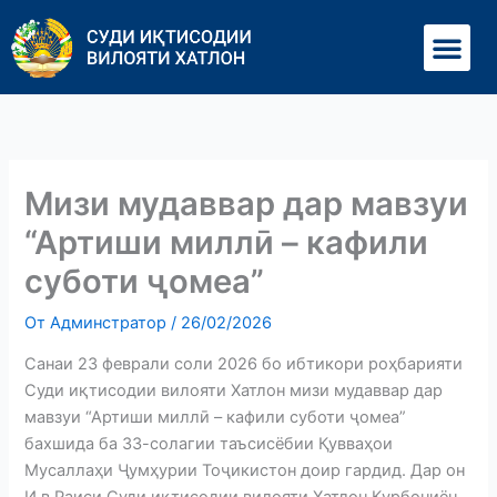
Перейти
Ме
к
содержимому
Мизи мудаввар дар мавзуи
“Артиши миллӣ – кафили
суботи ҷомеа”
От
Админстратор
/
26/02/2026
Санаи 23 феврали соли 2026 бо ибтикори роҳбарияти
Суди иқтисодии вилояти Хатлон мизи мудаввар дар
мавзуи “Артиши миллӣ – кафили суботи ҷомеа”
бахшида ба 33-солагии таъсисёбии Қувваҳои
Мусаллаҳи Ҷумҳурии Тоҷикистон доир гардид. Дар он