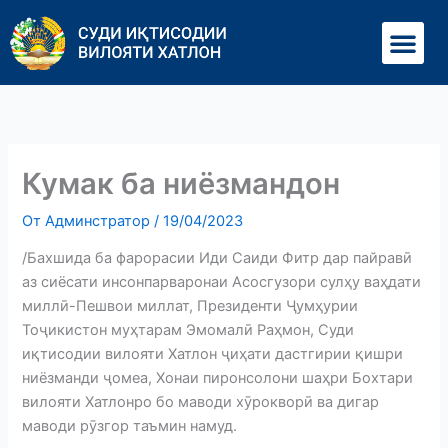
Перейти
Ме
к
содержимому
Кумак ба ниёзмандон
От
Админстратор
/
19/04/2023
/Бахшида ба фарорасии Иди Саиди Фитр дар пайравӣ
аз сиёсати инсонпарваронаи Асосгузори сулҳу ваҳдати
миллӣ-Пешвои миллат, Президенти Ҷумҳурии
Тоҷикистон муҳтарам Эмомалӣ Раҳмон, Суди
иқтисодии вилояти Хатлон ҷиҳати дастгирии қишри
ниёзманди ҷомеа, Хонаи пиронсолони шаҳри Бохтари
вилояти Хатлонро бо маводи хӯрокворӣ ва дигар
маводи рӯзгор таъмин намуд.