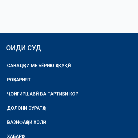
ОИДИ СУД
САНАДҲОИ МЕЪЁРИЮ ҲУҚУҚӢ
РОҲБАРИЯТ
ҶОЙГИРШАВӢ ВА ТАРТИБИ КОР
ДОЛОНИ СУРАТҲО
ВАЗИФАҲОИ ХОЛӢ
ХАБАРҲО