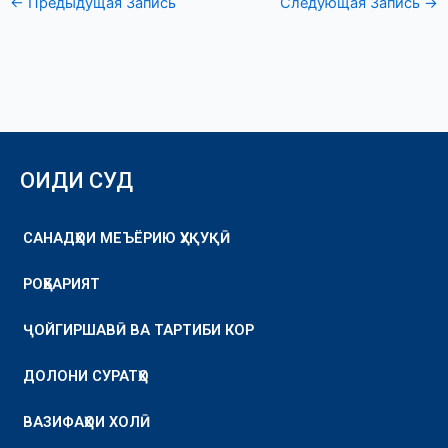
←
Предыдущая Запись
Следующая Запись
→
ОИДИ СУД
САНАДҲОИ МЕЪЁРИЮ ҲУҚУҚӢ
РОҲБАРИЯТ
ҶОЙГИРШАВӢ ВА ТАРТИБИ КОР
ДОЛОНИ СУРАТҲО
ВАЗИФАҲОИ ХОЛӢ