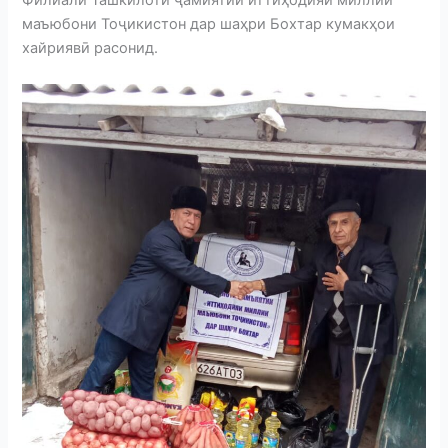
Филиали Ташкилоти ҷамиятии иттиҳодияи миллии
маъюбони Тоҷикистон дар шаҳри Бохтар кумакҳои
хайриявӣ расонид.