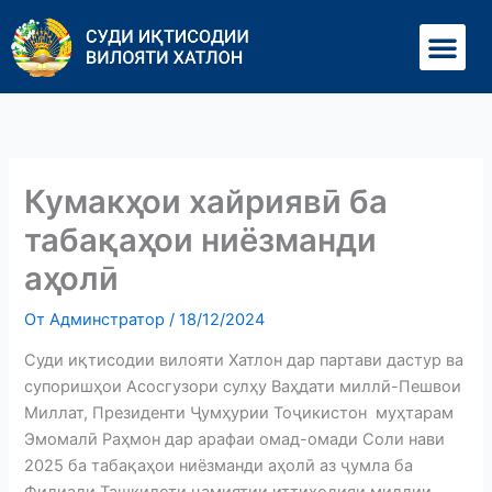
Перейти
Ме
к
содержимому
Кумакҳои хайриявӣ ба
табақаҳои ниёзманди
аҳолӣ
От
Админстратор
/
18/12/2024
Суди иқтисодии вилояти Хатлон дар партави дастур ва
супоришҳои Асосгузори сулҳу Ваҳдати миллӣ-Пешвои
Миллат, Президенти Ҷумҳурии Тоҷикистон муҳтарам
Эмомалӣ Раҳмон дар арафаи омад-омади Соли нави
2025 ба табақаҳои ниёзманди аҳолӣ аз ҷумла ба