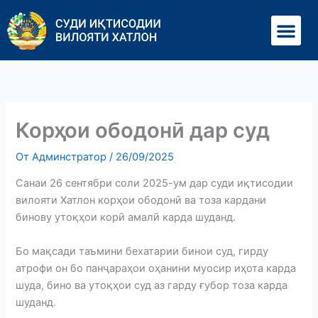
Перейти
Ме
к
содержимому
Корҳои ободонӣ дар суд
От
Админстратор
/
26/09/2025
Санаи 26 сентябри соли 2025-ум дар суди иқтисодии
вилояти Хатлон корҳои ободонӣ ва тоза кардани
бинову утоқҳои корӣ амалӣ карда шуданд.
Бо мақсади таъмини бехатарии бинои суд, гирду
атрофи он бо панҷараҳои оҳанини муосир иҳота карда
шуда, бино ва утоқҳои суд аз гарду ғубор тоза карда
шуданд.