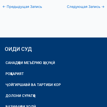
←
Предыдущая Запись
Следующая Запись
→
ОИДИ СУД
САНАДҲОИ МЕЪЁРИЮ ҲУҚУҚӢ
РОҲБАРИЯТ
ҶОЙГИРШАВӢ ВА ТАРТИБИ КОР
ДОЛОНИ СУРАТҲО
ВАЗИФАҲОИ ХОЛӢ