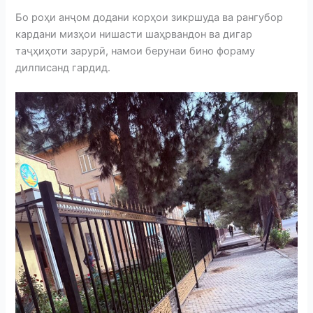
Бо роҳи анҷом додани корҳои зикршуда ва рангубор
кардани мизҳои нишасти шаҳрвандон ва дигар
таҷҳиҳоти зарурӣ, намои берунаи бино фораму
дилписанд гардид.