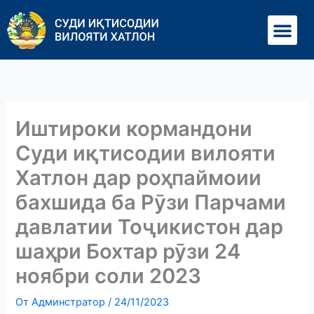
Перейти
Ме
к
содержимому
Иштироки кормандони
Суди иқтисодии вилояти
Хатлон дар роҳпаймоии
бахшида ба Рӯзи Парчами
давлатии Тоҷикистон дар
шаҳри Бохтар рӯзи 24
ноябри соли 2023
От
Админстратор
/
24/11/2023