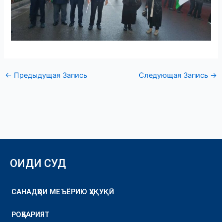
←
Предыдущая Запись
Следующая Запись
→
ОИДИ СУД
САНАДҲОИ МЕЪЁРИЮ ҲУҚУҚӢ
РОҲБАРИЯТ