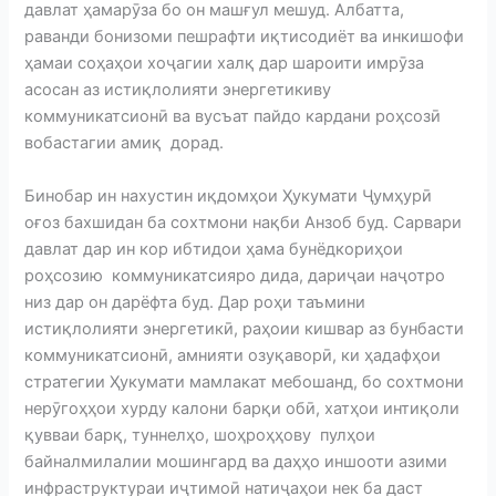
давлат ҳамарӯза бо он машғул мешуд. Албатта,
раванди бонизоми пешрафти иқтисодиёт ва инкишофи
ҳамаи соҳаҳои хоҷагии халқ дар шароити имрӯза
асосан аз истиқлолияти энергетикиву
коммуникатсионӣ ва вусъат пайдо кардани роҳсозӣ
вобастагии амиқ дорад.
Бинобар ин нахустин иқдомҳои Ҳукумати Ҷумҳурӣ
оғоз бахшидан ба сохтмони нақби Анзоб буд. Сарвари
давлат дар ин кор ибтидои ҳама бунёдкориҳои
роҳсозию коммуникатсияро дида, дариҷаи наҷотро
низ дар он дарёфта буд. Дар роҳи таъмини
истиқлолияти энер­гетикӣ, раҳоии кишвар аз бунбасти
коммуникатсионӣ, амнияти озуқа­ворӣ, ки ҳадафҳои
стратегии Ҳукумати мамлакат мебошанд, бо сохтмони
нерӯгоҳҳои хурду калони барқи обӣ, хатҳои интиқоли
қувваи барқ, туннелҳо, шоҳроҳҳову пулҳои
байналмилалии мошингард ва даҳҳо иншооти азими
инфраструктураи иҷтимоӣ натиҷаҳои нек ба даст