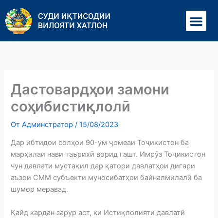
Перейти
Ме
к
содержимому
Дастовардҳои замони
соҳибистиқлолӣ
От
Админстратор
/
15/08/2023
Дар ибтидои солҳои 90-ум ҷомеаи Тоҷикистон ба
марҳилаи нави таърихӣ ворид гашт. Имрӯз Тоҷикистон
чун давлати мустақил дар қатори давлатҳои дигари
аъзои СММ субъекти муносибатҳои байналмилалӣ ба
шумор меравад.
Қайд кардан зарур аст, ки Истиқлолияти давлатӣ