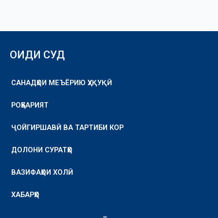
ОИДИ СУД
САНАДҲОИ МЕЪЁРИЮ ҲУҚУҚӢ
РОҲБАРИЯТ
ҶОЙГИРШАВӢ ВА ТАРТИБИ КОР
ДОЛОНИ СУРАТҲО
ВАЗИФАҲОИ ХОЛӢ
ХАБАРҲО