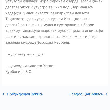
устувори кишвари моро фароҳам оварда, асоси ҳамаи
дастовардҳои бузургро ташкил дод. Дар маҷмӯъ,
ҳадафҳои умдаи сиёсати пешгирифтаи давлати
Тоҷикистон дар хусуси андешаи Истиқлолияти
давлатӣ ва таъмин намудани густариши он, барои
таҳкиму ташаккули шароити мусоид ҷиҳати инкишофи
шахсият, ҷамъият, давлат ва таъмини амнияти онҳо
заминаи мусоиде фароҳам меоранд.
Муовини раиси суди
иқтисодии вилояти Хатлон
Қурбониён Б.С.
←
Предыдущая Запись
Следующая Запись
→