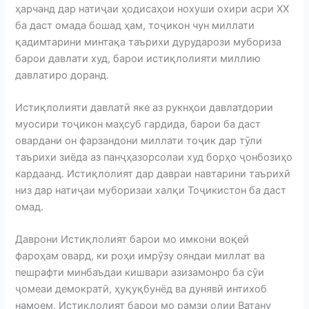
ҳарчанд дар натиҷаи ҳодисаҳои нохуши охири асри ХХ
ба даст омада бошад ҳам, тоҷикон чун миллати
қадимтарини минтақа таърихи дурударози мубориза
барои давлати худ, барои истиқлолияти миллию
давлатиро доранд.
Истиқлолияти давлатӣ яке аз рукнҳои давлатдории
муосири тоҷикон маҳсуб гардида, барои ба даст
овардани он фарзандони миллати тоҷик дар тӯли
таърихи зиёда аз панҷҳазорсолаи худ борҳо ҷонбозиҳо
кардаанд. Истиқлолият дар давраи навтарини таърихӣ
низ дар натиҷаи муборизаи халқи Тоҷикистон ба даст
омад.
Даврони Истиқлолият барои мо имкони воқеӣ
фароҳам овард, ки роҳи имрӯзу ояндаи миллат ва
пешрафти минбаъдаи кишвари азизамонро ба сӯи
ҷомеаи демократӣ, ҳуқуқбунёд ва дунявӣ интихоб
намоем. Истиқлолият барои мо рамзи олии Ватану