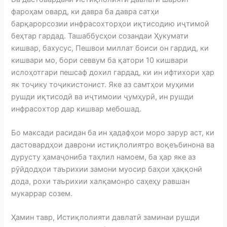
фароҳам овард, ки давра ба давра сатҳи
барқарорсозии инфрасохторҳои иқтисодию иҷтимоӣ
беҳтар гардад. Ташаббусҳои созандаи Ҳукумати
кишвар, бахусус, Пешвои миллат боиси он гардид, ки
кишвари мо, бори севвум ба қатори 10 кишвари
ислоҳотгари пешсаф дохил гардад, ки ин ифтихори ҳар
як тоҷику тоҷикистонист. Яке аз самтҳои муҳими
рушди иқтисодӣ ва иҷтимоии ҷумҳурӣ, ин рушди
инфрасохтор дар кишвар мебошад.
Бо максади расидан ба ин ҳадафҳои моро зарур аст, ки
дастовардҳои даврони истиқлолиятро воқеъбинона ва
дурусту ҳамаҷониба таҳлил намоем, ба ҳар яке аз
рӯйдодҳои таърихии замони муосир баҳои ҳаққонӣ
дода, рохи таърихии халқамонро саҳеҳу равшан
мукаррар созем.
Ҳамин тавр, Истиқлолияти давлатӣ заминаи рушди