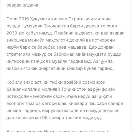
оварда шуданд.
Соли 2016 Ҳукумати кишвар Стратегияи миллии
рушди Ҷумҳурии Тоҷикистон барои давраи то соли
2030-ро қабул намуд. Пешбини шудааст, ки дар давраи
зикршуда маҷмӯи маҳсулоти дохилӣ ва истихроҷи
нерӯи барқ се баробар зиёд мешавад. Дар доираи
стратегияи мазкур се барномаи миёнамуҳдати рушди
иқтисодии панҷсола муайян гардиданд. Аз ҷумла,
низоми ягонаи энергетикии кишвар бунёд гардид.
Қобили зикр аст, ки тибқи арзёбии созмонҳои
байналмилалии молиявӣ Тоҷикистон аз рӯи фоизи
истеҳсоли «энергияи сабз», яъне нерӯи аз ҷиҳати
экологӣ тоза ба қатори шаш кишвари пешсафи сайёра
шомил гардида, имрӯз истеҳсоли ин намуди энергия
дар кишвари мо 98 фоизро ташкил медиҳад.
Ба дастовардани Истиқлолияти давлатӣ шароит