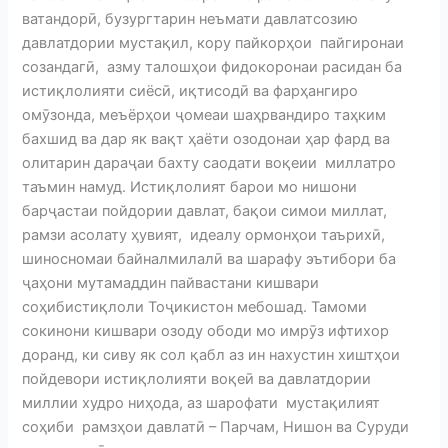
ватандорӣ, бузургтарин неъмати давлатсозию
давлатдории мустақил, кору пайкорҳои пайгиронаи
созандагӣ, азму талошҳои фидокоронаи расидан ба
истиқлолияти сиёсӣ, иқтисодӣ ва фарҳангиро
омӯзонда, меъёрҳои ҷомеаи шаҳрвандиро таҳким
бахшид ва дар як вақт ҳаёти озодонаи ҳар фард ва
олитарин дараҷаи бахту саодати воқеии миллатро
таъмин намуд. Истиқлолият барои мо нишони
барҷастаи пойдории давлат, бақои симои миллат,
рамзи асолату ҳувият, идеалу ормонҳои таърихӣ,
шиносномаи байналмилалӣ ва шарафу эътибори ба
ҷаҳони мутамаддин пайвастани кишвари
соҳибистиқлоли Тоҷикистон мебошад. Тамоми
сокинони кишвари озоду ободи мо имрӯз ифтихор
доранд, ки сиву як сол қабл аз ин нахустин хиштҳои
пойдевори истиқлолияти воқеӣ ва давлатдории
миллии худро ниҳода, аз шарофати мустақилият
соҳиби рамзҳои давлатӣ – Парчам, Нишон ва Суруди