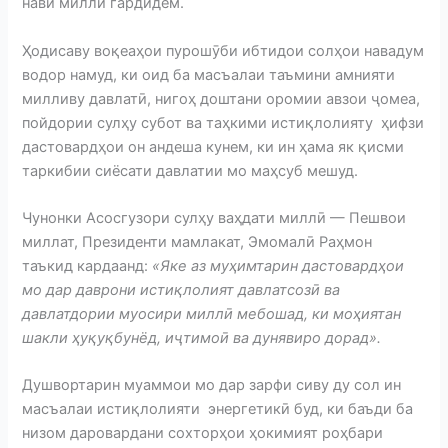
нави миллӣ гардидем.
Ҳодисаву воқеаҳои пурошӯби ибтидои солҳои навадум
водор намуд, ки оид ба масъалаи таъмини амнияти
милливу давлатӣ, нигоҳ доштани оромии авзои ҷомеа,
пойдории сулҳу субот ва таҳкими истиқлолияту ҳифзи
дастовардҳои он андеша кунем, ки ин ҳама як қисми
таркибии сиёсати давлатии мо маҳсуб мешуд.
Чунонки Асосгузори сулҳу ваҳдати миллӣ — Пешвои
миллат, Президенти мамлакат, Эмомалӣ Раҳмон
таъкид кардаанд:
«
Яке аз муҳимтарин дастовардҳои
мо дар даврони истиқлолият давлатсозӣ ва
давлатдории муосири миллӣ мебошад, ки моҳиятан
шакли ҳуқуқбунёд, иҷтимоӣ ва дунявиро дорад».
Душвортарин муаммои мо дар зарфи сиву ду сол ин
масъалаи истиқлолияти энергетикӣ буд, ки баъди ба
низом даровардани сохторҳои ҳокимият роҳбари