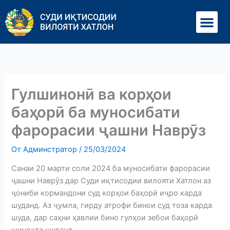
Перейти
Ме
к
содержимому
Гулшинонӣ ва корҳои
баҳорӣ ба муносибати
фарорасии ҷашни Наврӯз
От
Админстратор
/
25/03/2024
Санаи 20 марти соли 2024 ба муносибати фарорасии
ҷашни Наврӯз дар Суди иқтисодии вилояти Хатлон аз
ҷониби кормандони суд корҳои баҳорӣ иҷро карда
шуданд. Аз ҷумла, гирду атрофи бинои суд тоза карда
шуда, дар саҳни ҳавлии бино гулҳои зебои баҳорӣ