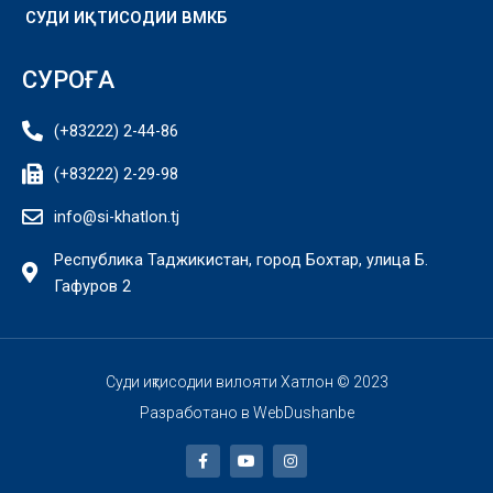
СУДИ ИҚТИСОДИИ ВМКБ
СУРОҒА
(+83222) 2-44-86
(+83222) 2-29-98
info@si-khatlon.tj
Республика Таджикистан, город Бохтар, улица Б.
Гафуров 2
Суди иқтисодии вилояти Хатлон © 2023
Разработано в
WebDushanbe
F
Y
I
a
o
n
c
u
s