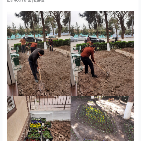
шинохта шуданд.