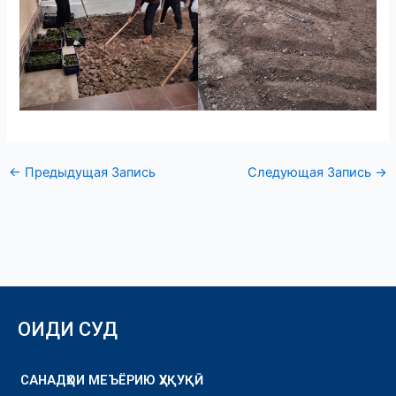
←
Предыдущая Запись
Следующая Запись
→
ОИДИ СУД
САНАДҲОИ МЕЪЁРИЮ ҲУҚУҚӢ