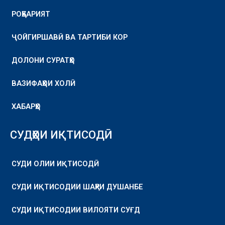
РОҲБАРИЯТ
ҶОЙГИРШАВӢ ВА ТАРТИБИ КОР
ДОЛОНИ СУРАТҲО
ВАЗИФАҲОИ ХОЛӢ
ХАБАРҲО
СУДҲОИ ИҚТИСОДӢ
СУДИ ОЛИИ ИҚТИСОДӢ
СУДИ ИҚТИСОДИИ ШАҲРИ ДУШАНБЕ
СУДИ ИҚТИСОДИИ ВИЛОЯТИ СУҒД