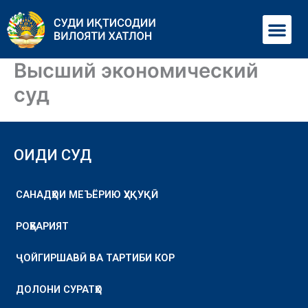
Перейти
Ме
к
содержимому
Высший экономический
суд
ОИДИ СУД
САНАДҲОИ МЕЪЁРИЮ ҲУҚУҚӢ
РОҲБАРИЯТ
ҶОЙГИРШАВӢ ВА ТАРТИБИ КОР
ДОЛОНИ СУРАТҲО