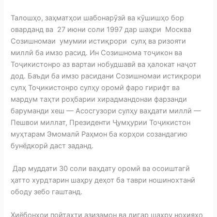
Талошҳо, заҳматҳои шабонарӯзӣ ва кӯшишҳо бор
оварданд ва 27 июни соли 1997 дар шаҳри Москва
Созишномаи умумии истиқрори сулҳ ва ризояти
миллӣ ба имзо расид. Ин Созишнома тоҷикон ва
Тоҷикистонро аз вартаи нобудшавӣ ва ҳалокат наҷот
дод. Баъди ба имзо расидани Созишномаи истиқрори
сулҳ Тоҷикистонро сулҳу оромӣ фаро гирифт ва
мардум таҳти роҳбарии хирадмандонаи фарзанди
баруманди хеш — Асосгузори сулҳу ваҳдати миллӣ —
Пешвои миллат, Президенти Ҷумҳурии Тоҷикистон
муҳтарам Эмомалӣ Раҳмон ба корҳои созандагию
бунёдкорӣ даст заданд.
Дар муддати 30 соли ваҳдату оромӣ ва осоиштагӣ
ҳатто хурдтарин шаҳру деҳот ба таври ношинохтанӣ
ободу зебо гаштанд.
Хиёбонҳои пойтахти азизамон ва дигар шаҳру ноҳияҳо