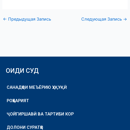
←
Предыдущая Запись
Следующая Запись
→
ОИДИ СУД
САНАДҲОИ МЕЪЁРИЮ ҲУҚУҚӢ
РОҲБАРИЯТ
ҶОЙГИРШАВӢ ВА ТАРТИБИ КОР
ДОЛОНИ СУРАТҲО