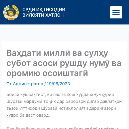
Перейти
Ме
к
содержимому
Ваҳдати миллӣ ва сулҳу
субот асоси рушду нумӯ ва
оромию осоиштагӣ
От
Админстратор
/
19/06/2023
Боиси хушбахтист, ки пас аз пош хӯрданиҶумҳурии
Шӯравӣ мардуми тоҷик дар баробари дигар давлатҳои
аъзои Иттиҳоди Шӯравӣ истиқлолияти деринтизори
худро ба даст овард.
Дар баробари шодиву нишот, якбора аз байн рафтани