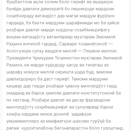
Хушбахтона ақли солим боло гирифт ва ақидаҳои
бунёди давлати демократӣ бо пешниҳоди мардони
соҳибхираду ватандӯст дар мағзи мардум фурӯзон
гардида, ба бахти мардуми шарафманди мо ба ҳайси
роҳбари давлат марди кордону соҳибмаърифату
воқеан ватандӯсту ватанпарвар муҳтарам Эмомалӣ
Раҳмон интихоб гардид. Сарвари тозаинётихоб —
Асосгузори сулҳу ваҳдати миллӣ — Пешвои миллат,
Президенти Ҷумҳурии Тоҷикистон муҳтарам Эмомалӣ
Раҳмон, ки марди худододу ҷасур ва тинаташ аз
шарафу номуси миллӣ сиришта шуда буд, зимоми
давлатдориро ба даст гирифт. Тамоми мардуми
кишвар дар гирди роҳбари ҷавону миллатдӯст гирд
омаданд ва барои ҳимояи давлати конститутсионӣ ба
по хестанд. Роҳбари давлат ва дигар фарзандони
миллатдӯсту соҳибмаърифат ва сулҳпарвар барои
хомӯш кардани низои дохилӣ ҳадафҳои
умумимиллиро аз манфиатҳои шахсию гурӯҳӣ ба
рағми курситалабону бегонапарастон боло гузоштанд.