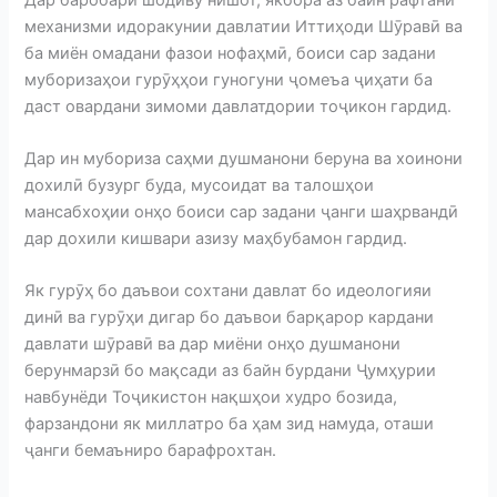
механизми идоракунии давлатии Иттиҳоди Шӯравӣ ва
ба миён омадани фазои нофаҳмӣ, боиси сар задани
муборизаҳои гурӯҳҳои гуногуни ҷомеъа ҷиҳати ба
даст овардани зимоми давлатдории тоҷикон гардид.
Дар ин мубориза саҳми душманони беруна ва хоинони
дохилӣ бузург буда, мусоидат ва талошҳои
мансабхоҳии онҳо боиси сар задани ҷанги шаҳрвандӣ
дар дохили кишвари азизу маҳбубамон гардид.
Як гурӯҳ бо даъвои сохтани давлат бо идеологияи
динӣ ва гурӯҳи дигар бо даъвои барқарор кардани
давлати шӯравӣ ва дар миёни онҳо душманони
берунмарзӣ бо мақсади аз байн бурдани Ҷумҳурии
навбунёди Тоҷикистон нақшҳои худро бозида,
фарзандони як миллатро ба ҳам зид намуда, оташи
ҷанги бемаъниро барафрохтан.