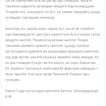
сатҳи байналмилалӣ ва дигар дастовардҳо ҷиҳати
таъмини шароити арзандаи зиндагӣ барои мардуми
Тоҷикистон, шаҳодати он аст, ки ҳамаи пешрафту рушд
аз ваҳдат сарчашма мегирад.
Бинобар ин, ҳамаи моро зарур аст, ки аз як гиребон
сар бароварда бо дастуру ҳидоятҳои Асосгузори сулҳу
ваҳдати миллӣ, Пешвои муаззами миллат баҳри
таъмини амнияти давлату миллат, рушдӯ нумӯъи
иқтисодиёти давлатӣ ва муаррифии фарҳанги миллии
худ дар арсаи ҷаҳонӣ кӯшишу заҳмати зиёд намуда, ба
ин дастоварди бузург ва ба шахсе, ки онро барои мо
бо заҳмату талошҳои шабонарӯзӣ фароҳам овардааст,
яъне Ҷаноби Олӣ муҳтарам Эмомалӣ Раҳмон арҷ
гузорем.
Раиси Суди иқтисодии вилояти Хатлон Искандарзода
Б.М.