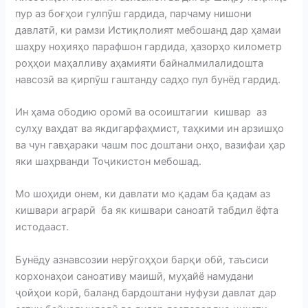
пур аз боғҳои гулпӯш гардида, парчаму нишони
давлатӣ, ки рамзи Истиқлолият мебошанд дар ҳамаи
шаҳру ноҳияҳо парафшон гардида, ҳазорҳо километр
роҳҳои маҳалливу аҳамияти байналмилалидошта
навсозӣ ва қирпӯш гаштанду садҳо пул бунёд гардид.
Ин ҳама ободию оромӣ ва осоиштагии кишвар аз
сулҳу ваҳдат ва якдигарфаҳмист, таҳкими ин арзишҳо
ва чун гавҳараки чашм пос доштани онҳо, вазифаи ҳар
яки шаҳрванди Тоҷикистон мебошад.
Мо шоҳиди онем, ки давлати мо қадам ба қадам аз
кишвари аграрӣ ба як кишвари саноатӣ табдил ёфта
истодааст.
Бунёду азнавсозии нерӯгоҳҳои барқи обӣ, таъсиси
корхонаҳои саноативу маишӣ, муҳайё намудани
ҷойҳои корӣ, баланд бардоштани нуфузи давлат дар