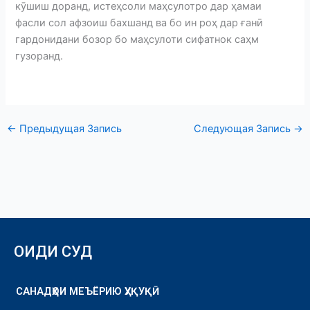
кӯшиш доранд, истеҳсоли маҳсулотро дар ҳамаи
фасли сол афзоиш бахшанд ва бо ин роҳ дар ғанӣ
гардонидани бозор бо маҳсулоти сифатнок саҳм
гузоранд.
←
Предыдущая Запись
Следующая Запись
→
ОИДИ СУД
САНАДҲОИ МЕЪЁРИЮ ҲУҚУҚӢ