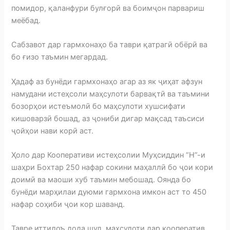
помидор, қаланфури булғорӣ ва боимҷон парвариш
меёбад.
Сабзавот дар гармхонаҳо ба таври қатрагӣ обёрӣ ва
бо ғизо таъмин мегардад.
Ҳадаф аз бунёди гармхонаҳо агар аз як ҷиҳат афзун
намудани истеҳсоли маҳсулоти барвақтӣ ва таъмини
бозорҳои истеъмолӣ бо маҳсулоти хушсифати
кишоварзӣ бошад, аз ҷониби дигар мақсад таъсиси
ҷойҳои нави корӣ аст.
Ҳоло дар Кооперативи истеҳсолии Муҳсиддин “Н”-и
шаҳри Бохтар 250 нафар сокини маҳаллӣ бо ҷои кори
доимӣ ва маоши хуб таъмин мебошад. Оянда бо
бунёди марҳилаи дуюми гармхона имкон аст то 450
нафар соҳиби ҷои кор шаванд.
Тавре иттилоъ дода шуд, маҳсулоти дар кооператив