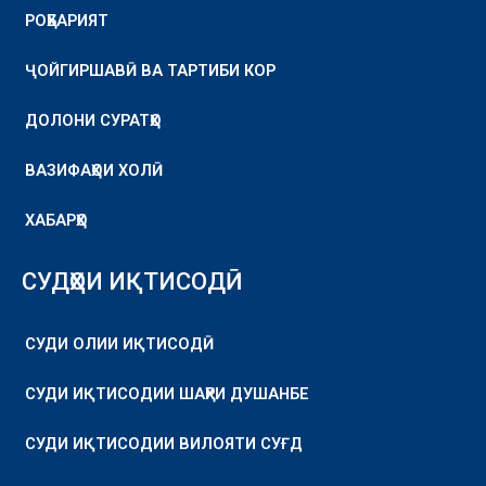
РОҲБАРИЯТ
ҶОЙГИРШАВӢ ВА ТАРТИБИ КОР
ДОЛОНИ СУРАТҲО
ВАЗИФАҲОИ ХОЛӢ
ХАБАРҲО
СУДҲОИ ИҚТИСОДӢ
СУДИ ОЛИИ ИҚТИСОДӢ
СУДИ ИҚТИСОДИИ ШАҲРИ ДУШАНБЕ
СУДИ ИҚТИСОДИИ ВИЛОЯТИ СУҒД