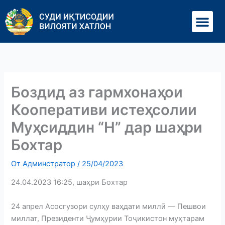
Перейти
Ме
к
содержимому
Боздид аз гармхонаҳои
Кооперативи истеҳсолии
Муҳсиддин “Н” дар шаҳри
Бохтар
От
Админстратор
/
25/04/2023
24.04.2023 16:25, шаҳри Бохтар
24 апрел Асосгузори сулҳу ваҳдати миллӣ — Пешвои
миллат, Президенти Ҷумҳурии Тоҷикистон муҳтарам