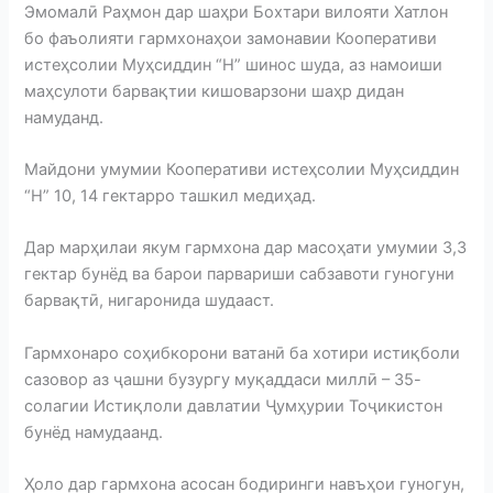
Эмомалӣ Раҳмон дар шаҳри Бохтари вилояти Хатлон
бо фаъолияти гармхонаҳои замонавии Кооперативи
истеҳсолии Муҳсиддин “Н” шинос шуда, аз намоиши
маҳсулоти барвақтии кишоварзони шаҳр дидан
намуданд.
Майдони умумии Кооперативи истеҳсолии Муҳсиддин
“Н” 10, 14 гектарро ташкил медиҳад.
Дар марҳилаи якум гармхона дар масоҳати умумии 3,3
гектар бунёд ва барои парвариши сабзавоти гуногуни
барвақтӣ, нигаронида шудааст.
Гармхонаро соҳибкорони ватанӣ ба хотири истиқболи
сазовор аз ҷашни бузургу муқаддаси миллӣ – 35-
солагии Истиқлоли давлатии Ҷумҳурии Тоҷикистон
бунёд намудаанд.
Ҳоло дар гармхона асосан бодиринги навъҳои гуногун,