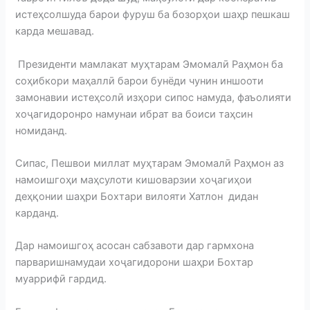
истеҳсолшуда барои фуруш ба бозорҳои шаҳр пешкаш
карда мешавад.
Президенти мамлакат муҳтарам Эмомалӣ Раҳмон ба
соҳибкори маҳаллӣ барои бунёди чунин иншооти
замонавии истеҳсолӣ изҳори сипос намуда, фаъолияти
хоҷагидоронро намунаи ибрат ва боиси таҳсин
номиданд.
Сипас, Пешвои миллат муҳтарам Эмомалӣ Раҳмон аз
намоишгоҳи маҳсулоти кишоварзии хоҷагиҳои
деҳқонии шаҳри Бохтари вилояти Хатлон дидан
карданд.
Дар намоишгоҳ асосан сабзавоти дар гармхона
парваришнамудаи хоҷагидорони шаҳри Бохтар
муаррифӣ гардид.