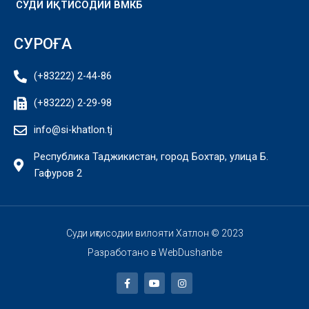
СУДИ ИҚТИСОДИИ ВМКБ
СУРОҒА
(+83222) 2-44-86
(+83222) 2-29-98
info@si-khatlon.tj
Республика Таджикистан, город Бохтар, улица Б.
Гафуров 2
Суди иқтисодии вилояти Хатлон © 2023
Разработано в
WebDushanbe
F
Y
I
a
o
n
c
u
s
e
t
t