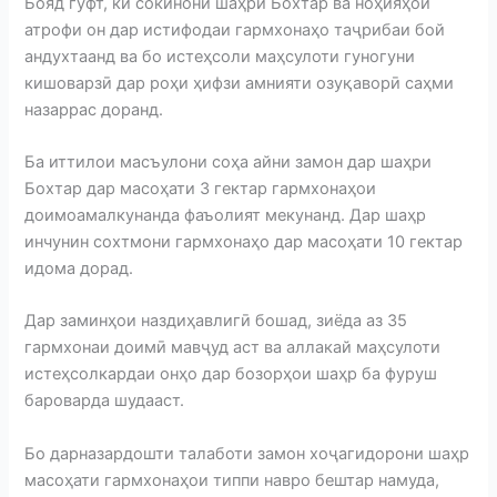
Бояд гуфт, ки сокинони шаҳри Бохтар ва ноҳияҳои
атрофи он дар истифодаи гармхонаҳо таҷрибаи бой
андухтаанд ва бо истеҳсоли маҳсулоти гуногуни
кишоварзӣ дар роҳи ҳифзи амнияти озуқаворӣ саҳми
назаррас доранд.
Ба иттилои масъулони соҳа айни замон дар шаҳри
Бохтар дар масоҳати 3 гектар гармхонаҳои
доимоамалкунанда фаъолият мекунанд. Дар шаҳр
инчунин сохтмони гармхонаҳо дар масоҳати 10 гектар
идома дорад.
Дар заминҳои наздиҳавлигӣ бошад, зиёда аз 35
гармхонаи доимӣ мавҷуд аст ва аллакай маҳсулоти
истеҳсолкардаи онҳо дар бозорҳои шаҳр ба фуруш
бароварда шудааст.
Бо дарназардошти талаботи замон хоҷагидорони шаҳр
масоҳати гармхонаҳои типпи навро бештар намуда,