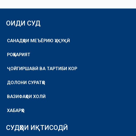
ОИДИ СУД
САНАДҲОИ МЕЪЁРИЮ ҲУҚУҚӢ
РОҲБАРИЯТ
ҶОЙГИРШАВӢ ВА ТАРТИБИ КОР
ДОЛОНИ СУРАТҲО
ВАЗИФАҲОИ ХОЛӢ
ХАБАРҲО
СУДҲОИ ИҚТИСОДӢ