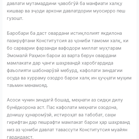
давлати мутамаддини ҷавобгӯй ба манфиати халқу
кишвар ва эҷоди аркони давлатдории муосирро пеш
гузошт.
Баробари ба даст овардани истиқлолият якдилона
пазируфтани Конститутсия аз ҷониби тамоми халқ, ки
бо сарварии фарзанди вафодори миллат муҳтарам
Эмомалӣ Раҳмон барои аз варта берун овардани
мамлакати дар ҷанги шаҳрвандӣ харобгардида
фаъолияти шабонарӯзӣ мебурд, кафолати зиндагии
осуда ва хурраму озодро барои халқ ин ҳуҷҷати муҳим
таъмин менамояд.
Асоси чунин зиндагӣ бошад, меҳнати аз сидқи дилу
бунёдкорона аст. Пас кафолати меҳнати озодона,
донишу ҳунаромӯзӣ, истироҳат ва табобат, саҳм
гирифтан дар пешрафти мамлакат барои ҳар шаҳрванд
низ аз ҷониби давлат тавассути Конститутсия муайян
гардидааст.