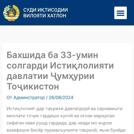
Перейти
Ме
к
содержимому
Бахшида ба 33-умин
солгарди Истиқлолияти
давлатии Ҷумҳурии
Тоҷикистон
От
Админстратор
/
26/08/2024
Истиқлолият дар таърихи давлатдорӣ ва сарнавишти
миллати тоҷик гардиши куллӣ ва оғози марҳалаи
сифатан нави рушд гардида, дар назди мо иҷрои
вазифаҳои бисёр пурмасъулияти таърихӣ, яъне бунёди