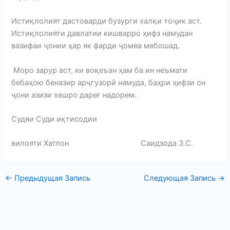
Истиқлолият дастоварди бузурги халқи тоҷик аст.
Истиқлолияти давлатии кишварро ҳифз намудан
вазифаи ҷонии ҳар як фарди ҷомеа мебошад.
Моро зарур аст, ки воқеъан ҳам ба ин неъмати
бебаҳою беназир арҷгузорӣ намуда, баҳри ҳифзи он
ҷони азизи хешро дареғ надорем.
Судяи Суди иқтисодии
вилояти Хатлон Саидзода З.С.
←
Предыдущая Запись
Следующая Запись
→