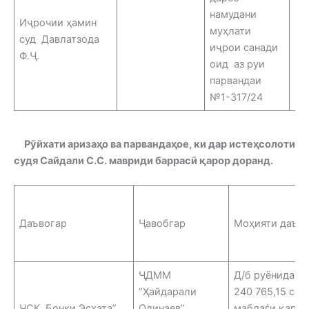
намудани
Иҷрочии ҳамин
муҳлати
суд Давлатзода
2.
иҷрои санади
Ф.Ҷ.
оид аз руи
парвандаи
№1-317/24
Рӯйхати аризаҳо ва парвандаҳое, ки дар истеҳсолоти
судя Сайдали С.С. мавриди баррасӣ қарор доранд.
Даъвогар
Ҷавобгар
Моҳияти даъв
ҶДММ
Д/б руёнидани
“Ҳайдарали
240 765,15 со
ҶСК Бонки Эсхата”
Одинаев”,
маблаѓи қарзи