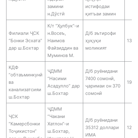
замини
истифодаи
н.Дӯстӣ
қитъаи замин
К/т “Ҳулбук”-и
Филиали ҶСК
н.Восеъ,
Д/б эътирофи
“Бонки Эсхата”
Наимов
ҳуқуқи
13.0
дар ш.Бохтар
Файзиддин ва
моликият
Муминов М.
КДФ
ҶДММ
Д/б руёнидани
“обтаъминкунӣ
“Насими
7400 сомонӣ,
ва
19.0
Асадулло” дар
ҷаримаи он 370
канализатсияи
ш.Бохтар
сомонӣ
ш.Бохтар
ҶДММ
ҶСК
“Чакани
Д/б руёнидани
“Камерсбонки
Хатлон”-и
35312 доллари
12.0
Тоҷикистон”
ш.Бохтар,
ИМА