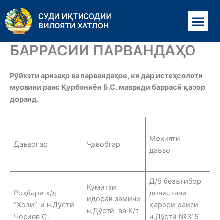
Перейти
Ме
к
содержимому
БАРРАСИИ ПАРВАНДАҲО
Рӯйхати аризаҳо ва парвандаҳое, ки дар истеҳсолоти
муовини раис Қурбониён Б.С. мавриди баррасӣ қарор
доранд.
Са
Моҳияти
та
Даъвогар
Ҷавобгар
даъво
ма
су
Д/б беэътибор
Кумитаи
Роҳбари х/д
донистани
идораи замини
“Холи”-и н.Дӯстӣ
қарори раиси
16
н.Дӯстӣ ва К/т
Чориев С.
н.Дӯстӣ №315