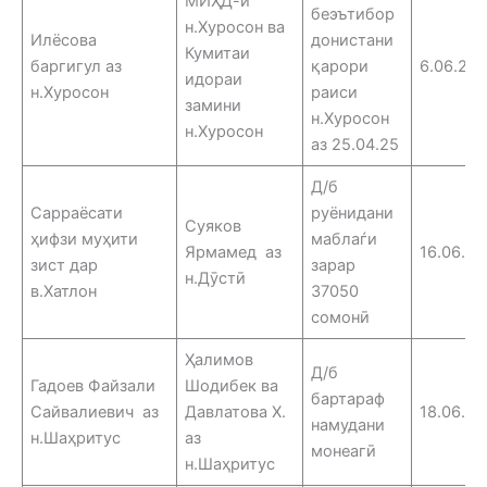
МИҲД-и
беэътибор
н.Хуросон ва
Илёсова
донистани
Кумитаи
баргигул аз
қарори
6.06.25
идораи
н.Хуросон
раиси
замини
н.Хуросон
н.Хуросон
аз 25.04.25
Д/б
Сарраёсати
руёнидани
Суяков
ҳифзи муҳити
маблаѓи
Ярмамед аз
16.06.25
зист дар
зарар
н.Дӯстӣ
в.Хатлон
37050
сомонӣ
Ҳалимов
Д/б
Гадоев Файзали
Шодибек ва
бартараф
Сайвалиевич аз
Давлатова Х.
18.06.25
намудани
н.Шаҳритус
аз
монеагӣ
н.Шаҳритус