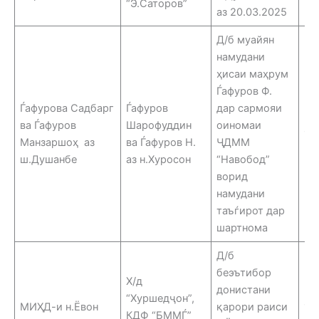
“Э.Саторов”
аз 20.03.2025
Д/б муайян
намудани
ҳисаи маҳрум
Ѓафуров Ф.
Ѓафурова Садбарг
Ѓафуров
дар сармояи
ва Ѓафуров
Шарофуддин
оиномаи
13
Манзаршоҳ аз
ва Ѓафуров Н.
ҶДММ
ш.Душанбе
аз н.Хуросон
“Навобод”
ворид
намудани
таъѓирот дар
шартнома
Д/б
беэътибор
Х/д
донистани
“Хуршедҷон”,
МИҲД-и н.Ёвон
қарори раиси
13
КДФ “БММЃ”