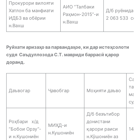
Прокурори вилояти
АИО “Талбаки
Хатлон ба манфиати
Д/б руёнидан
Раҳмон-2015”-и
ИДБЗ ва обёрии
2 063 533 сом
н.Вахш
н.Вахш
Руйхати аризаҳо ва парвандаҳое, ки дар истеҳсолоти
судя Саъдуллозода С.Т. мавриди баррасӣ қарор
доранд.
Сана
таъи
Даъвогар
Ҷавобгар
Моҳияти даъво
маҷ
судӣ
Д/б беэътибор
Роҳбари х/д
донистани
МИҲД-и
“Бобои Орзу”-
қарори раиси
14.0
н.Кушониён
и н.Кушониён
н.Кӯшониён аз