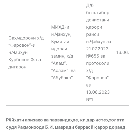
Д/б
беэътибор
донистани
МИҲД-и
қарори
н.Ҷайҳун,
раиси
Саҳмдорони х/д
Кумитаи
н.Ҷайҳун аз
“Фаровон”-и
идораи
21.07.2023
н.Ҷайҳун
16.06.25
замин, х/д
№655 ва
Қурбонов Ф. ва
“Алам”,
протоколи
дигарон
“Аслам” ва
х/д
“Абубакр”
“Фаровон”
аз
13.06.2023
№1
Рӯйхати аризаҳо ва парвандаҳое, ки дар истеҳсолоти
судя Раҳмонзода Б.И. мавриди баррасӣ қарор доранд.