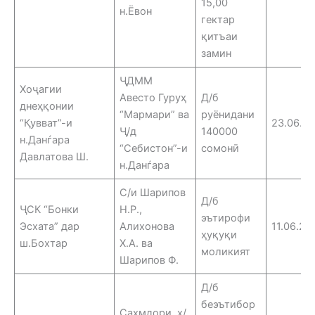
15,00
н.Ёвон
гектар
қитъаи
замин
ҶДММ
Хоҷагии
Авесто Гуруҳ
Д/б
днеҳқонии
“Мармари” ва
руёнидани
“Қувват”-и
23.06.2
Ҷ/д
140000
н.Данѓара
“Себистон”-и
сомонӣ
Давлатова Ш.
н.Данѓара
С/и Шарипов
Д/б
ҶСК “Бонки
Н.Р.,
эътирофи
Эсхата” дар
Алихонова
11.06.25
ҳуқуқи
ш.Бохтар
Х.А. ва
моликият
Шарипов Ф.
Д/б
беэътибор
Саҳмдори х/