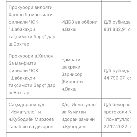
Прокурори вилояти
Хатлон ба манфиати
филиали ҶСК
ИДБЗ ва обёрии
Д/б руёнидани
“Шабакаҳои
н.Вахш
831 832,91 со
тақсимоти барқ” дар
ш.Бохтар
Прокурори в.Хатлон
Ҷамоати
ба манфиати
шаҳраки
филиали ҶСК
Д/б руёнидан
Зарнисор
“Шабакаҳои
44 790,07 сом
(Киров)-и
тақсимоти барқ” дар
н.Вахш
ш.Бохтар
Саҳмдорони х/д
Х/д “Исматулло”
Д/б бекор кар
“Исматулло”-и
ва Кумитаи
протоколи №1 
н.Қубодиён Мирзоев
идораи замини
“Исматулло” а
Талабшо ва дигарон
н.Қубодиён
22.12.2022 ва 