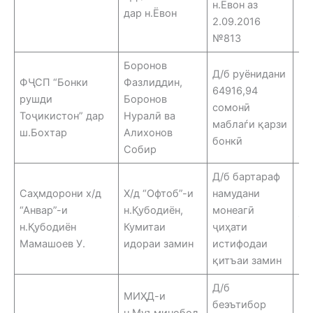
н.Ёвон аз
дар н.Ёвон
2.09.2016
№813
Боронов
Д/б руёнидани
ФҶСП “Бонки
Фазлиддин,
64916,94
рушди
Боронов
сомонӣ
9.
Тоҷикистон” дар
Нуралӣ ва
маблаѓи қарзи
ш.Бохтар
Алихонов
бонкӣ
Собир
Д/б бартараф
Саҳмдорони х/д
Х/д “Офтоб”-и
намудани
“Анвар”-и
н.Қубодиён,
монеагӣ
12
н.Қубодиён
Кумитаи
ҷиҳати
Мамашоев У.
идораи замин
истифодаи
қитъаи замин
Д/б
МИҲД-и
беэътибор
н.Муъминобод,