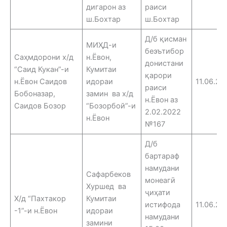
дигарон аз
раиси
ш.Бохтар
ш.Бохтар
Д/б қисман
МИҲД-и
беэътибор
Саҳмдорони х/д
н.Ёвон,
донистани
“Саид Кукан”-и
Кумитаи
қарори
н.Ёвон Саидов
идораи
11.06.25
раиси
Бобоназар,
замин ва х/д
н.Ёвон аз
Саидов Бозор
“Бозорбой”-и
2.02.2022
н.Ёвон
№167
Д/б
бартараф
намудани
Сафарбеков
монеагӣ
Хуршед ва
ҷиҳати
Х/д “Пахтакор
Кумитаи
истифода
11.06.25
-1”-и н.Ёвон
идораи
намудани
замини