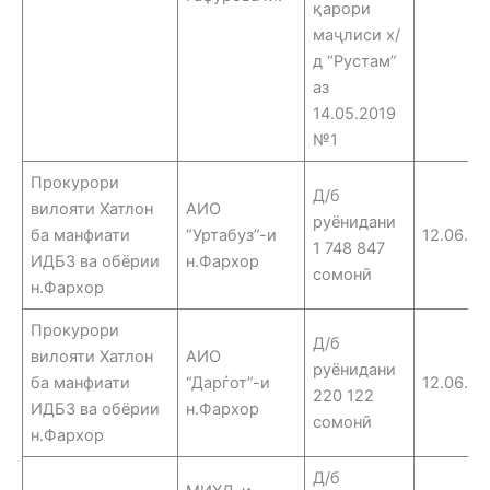
қарори
маҷлиси х/
д “Рустам”
аз
14.05.2019
№1
Прокурори
Д/б
вилояти Хатлон
АИО
руёнидани
ба манфиати
“Уртабуз”-и
12.06.25
1 748 847
ИДБЗ ва обёрии
н.Фархор
сомонӣ
н.Фархор
Прокурори
Д/б
вилояти Хатлон
АИО
руёнидани
ба манфиати
“Дарѓот”-и
12.06.25
220 122
ИДБЗ ва обёрии
н.Фархор
сомонӣ
н.Фархор
Д/б