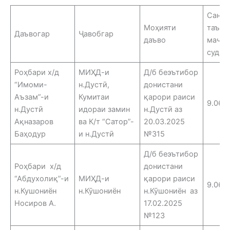
Санаи
Моҳияти
таъин
Даъвогар
Ҷавобгар
даъво
маҷл
судӣ
Роҳбари х/д
МИҲД-и
Д/б беэътибор
“Имоми-
н.Дустӣ,
донистани
Аъзам”-и
Кумитаи
қарори раиси
9.06.
н.Дустӣ
идораи замин
н.Дустӣ аз
Ақназаров
ва К/т “Сатор”-
20.03.2025
Баҳодур
и н.Дустӣ
№315
Д/б беэътибор
Роҳбари х/д
донистани
“Абдухолиқ”-и
МИҲД-и
қарори раиси
9.06.
н.Кушониён
н.Кӯшониён
н.Кӯшониён аз
Носиров А.
17.02.2025
№123