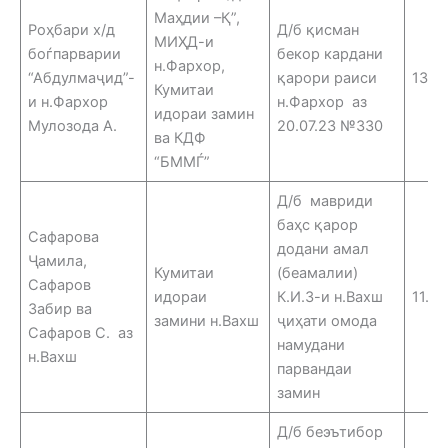
Маҳдии –Қ”,
Роҳбари х/д
Д/б қисман
МИҲД-и
боѓпарварии
бекор кардани
н.Фархор,
“Абдулмаҷид”-
қарори раиси
13.0
Кумитаи
и н.Фархор
н.Фархор аз
идораи замин
Мулозода А.
20.07.23 №330
ва КДФ
“БММЃ”
Д/б мавриди
баҳс қарор
Сафарова
додани амал
Ҷамила,
Кумитаи
(беамалии)
Сафаров
идораи
К.И.З-и н.Вахш
11.06
Забир ва
замини н.Вахш
ҷиҳати омода
Сафаров С. аз
намудани
н.Вахш
парвандаи
замин
Д/б беэътибор