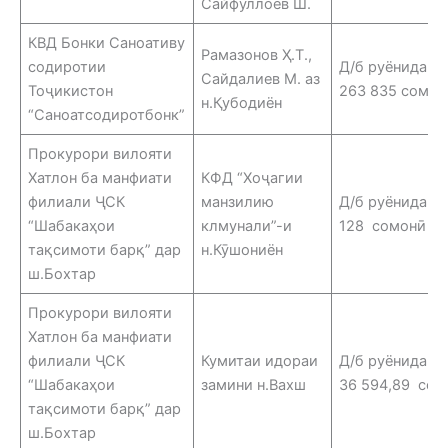
Сайфуллоев Ш.
КВД Бонки Саноативу
Рамазонов Ҳ.Т.,
содиротии
Д/б руёнидани
Сайдалиев М. аз
Тоҷикистон
263 835 сомон
н.Қубодиён
“Саноатсодиротбонк”
Прокурори вилояти
Хатлон ба манфиати
КФД “Хоҷагии
филиали ҶСК
манзилию
Д/б руёнидани
“Шабакаҳои
клмунали”-и
128 сомонӣ
тақсимоти барқ” дар
н.Кӯшониён
ш.Бохтар
Прокурори вилояти
Хатлон ба манфиати
филиали ҶСК
Кумитаи идораи
Д/б руёнидан
“Шабакаҳои
замини н.Вахш
36 594,89 сом
тақсимоти барқ” дар
ш.Бохтар