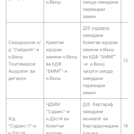
н.Вахш
омода намудани
парвандаи
замин
Д/б уҳдадор
намудани
Саҳмдорони х/
Кумитаи
Кумитаи идораи
д “Сайдалӣ”-и
идораи
замини н.Вахш
н.Вахш
замини н.Вахш
ва КДФ “БММЃ”
12.0
Тоштемиров
ва КДФ
–и н.Вахш
Ашурали ва
“БММЃ”-и
ҷиҳати омода
дигарон
н.Вахш
намудани
парвандаи
замин
ҶДММ
Д/б бартараф
“Судаис”-и
намудани
Х/д
н.Дӯстӣ ва
монеагӣ ва
“Судаис-1”-и
Кумитаи
баргардонидани
16.0
н.Дӯстӣ
идораи
ҳуқуқи