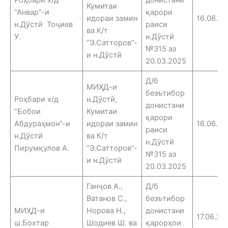
Кумитаи
“Анвар”-и
қарори
идораи замин
16.06.25
н.Дӯстӣ Тоҷиев
раиси
ва К/т
У.
н.Дӯстӣ
“Э.Сатторов”-
№315 аз
и н.Дӯстӣ
20.03.2025
Д/б
МИҲД-и
беэътибор
Роҳбари х/д
н.Дӯстӣ,
донистани
“Бобои
Кумитаи
қарори
Абдураҳмон”-и
идораи замин
16.06.25
раиси
н.Дӯстӣ
ва К/т
н.Дӯстӣ
Пирумқулов А.
“Э.Сатторов”-
№315 аз
и н.Дӯстӣ
20.03.2025
Ганҷов А.,
Д/б
Ватанов С.,
беэътибор
МИҲД-и
Норова Н.,
донистани
17.06.25
ш.Бохтар
Шодиев Ш. ва
қарорҳои