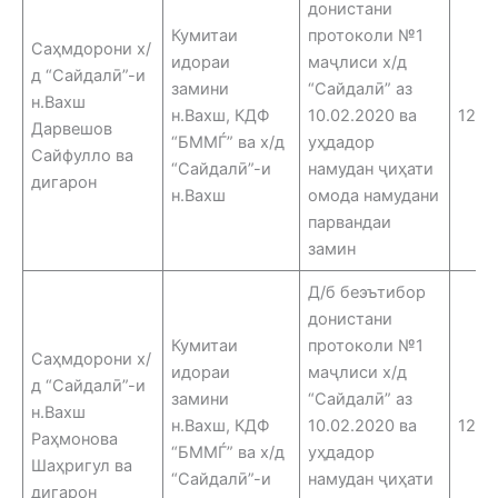
донистани
Кумитаи
протоколи №1
Саҳмдорони х/
идораи
маҷлиси х/д
д “Сайдалӣ”-и
замини
“Сайдалӣ” аз
н.Вахш
н.Вахш, КДФ
10.02.2020 ва
12.0
Дарвешов
“БММЃ” ва х/д
уҳдадор
Сайфулло ва
“Сайдалӣ”-и
намудан ҷиҳати
дигарон
н.Вахш
омода намудани
парвандаи
замин
Д/б беэътибор
донистани
Кумитаи
протоколи №1
Саҳмдорони х/
идораи
маҷлиси х/д
д “Сайдалӣ”-и
замини
“Сайдалӣ” аз
н.Вахш
н.Вахш, КДФ
10.02.2020 ва
12.0
Раҳмонова
“БММЃ” ва х/д
уҳдадор
Шаҳригул ва
“Сайдалӣ”-и
намудан ҷиҳати
дигарон