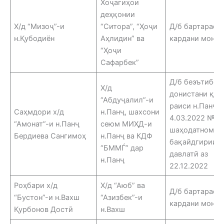
Хоҷагиҳои
деҳқонии
Х/д “Мизоҷ”-и
“Ситора”, “Ҳоҷи
Д/б бартараф
н.Қубодиён
Аҳлидин” ва
кардани монеа
“Ҳоҷи
Сафарбек”
Д/б беэътибор
Х/д
донистани қар
“Абдуҷалил”-и
раиси н.Панҷ а
Саҳмдори х/д
н.Панҷ, шахсони
4.03.2022 №29
“Амонат”-и н.Панҷ
сеюм МИҲД-и
шаҳодатнома д
Бердиева Сангимоҳ
н.Панҷ ва КДФ
бақайдгирии
“БММЃ” дар
давлатӣ аз
н.Панҷ
22.12.2022
Роҳбари х/д
Х/д “Аюб” ва
Д/б бартараф
“Бустон”-и н.Вахш
“Азизбек”-и
кардани монеа
Қурбонов Достӣ
н.Вахш