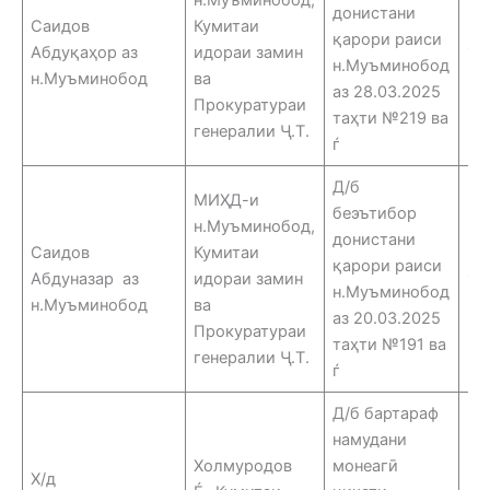
донистани
Саидов
Кумитаи
қарори раиси
Абдуқаҳор аз
идораи замин
13
н.Муъминобод
н.Муъминобод
ва
аз 28.03.2025
Прокуратураи
таҳти №219 ва
генералии Ҷ.Т.
ѓ
Д/б
МИҲД-и
беэътибор
н.Муъминобод,
донистани
Саидов
Кумитаи
қарори раиси
Абдуназар аз
идораи замин
13
н.Муъминобод
н.Муъминобод
ва
аз 20.03.2025
Прокуратураи
таҳти №191 ва
генералии Ҷ.Т.
ѓ
Д/б бартараф
намудани
Холмуродов
монеагӣ
Х/д