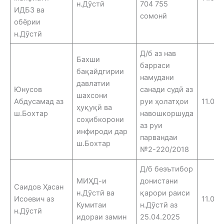
н.Дӯстӣ
704 755
ИДБЗ ва
сомонӣ
обёрии
н.Дӯстӣ
Д/б аз нав
Бахши
барраси
бақайдгирии
намудани
давлатии
Юнусов
санади судӣ аз
шахсони
Абдусамад аз
руи ҳолатҳои
11.06.
ҳуқуқӣ ва
ш.Бохтар
навошкоршуда
соҳибкорони
аз руи
инфироди дар
парвандаи
ш.Бохтар
№2-220/2018
Д/б беэътибор
МИҲД-и
донистани
Саидов Ҳасан
н.Дӯстӣ ва
қарори раиси
Исоевич аз
11.06.
Кумитаи
н.Дӯстӣ аз
н.Дӯстӣ
идораи замин
25.04.2025