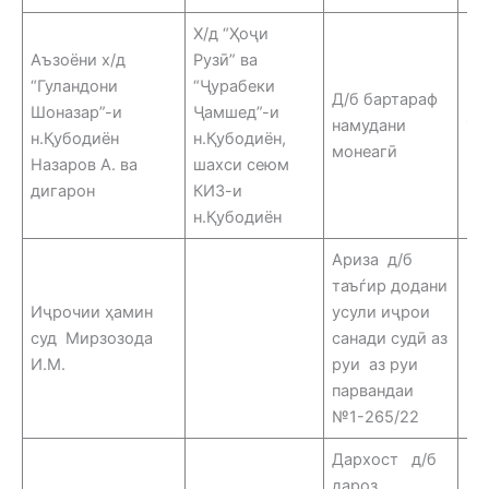
Х/д “Ҳоҷи
Аъзоёни х/д
Рузӣ” ва
“Гуландони
“Ҷурабеки
Д/б бартараф
Шоназар”-и
Ҷамшед”-и
намудани
12
н.Қубодиён
н.Қубодиён,
монеагӣ
Назаров А. ва
шахси сеюм
дигарон
КИЗ-и
н.Қубодиён
Ариза д/б
таъѓир додани
Иҷрочии ҳамин
усули иҷрои
суд Мирзозода
санади судӣ аз
2.
И.М.
руи аз руи
парвандаи
№1-265/22
Дархост д/б
дароз