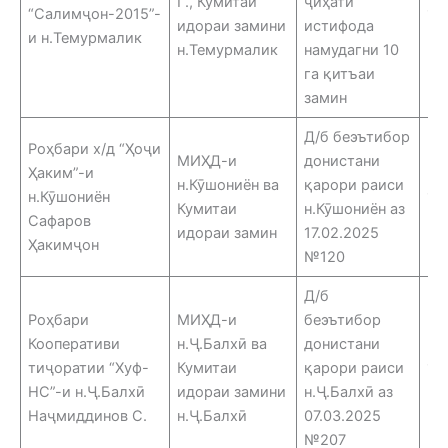
Ѓ., Кумитаи
ҷиҳати
“Салимҷон-2015”-
17
идораи замини
истифода
и н.Темурмалик
н.Темурмалик
намудагни 10
га қитъаи
замин
Д/б беэътибор
Роҳбари х/д “Ҳоҷи
МИҲД-и
донистани
Ҳаким”-и
н.Кӯшониён ва
қарори раиси
н.Кӯшониён
11
Кумитаи
н.Кӯшониён аз
Сафаров
идораи замин
17.02.2025
Ҳакимҷон
№120
Д/б
Роҳбари
МИҲД-и
беэътибор
Кооперативи
н.Ҷ.Балхӣ ва
донистани
тиҷоратии “Хуф-
Кумитаи
қарори раиси
11
НС”-и н.Ҷ.Балхӣ
идораи замини
н.Ҷ.Балхӣ аз
Наҷмиддинов С.
н.Ҷ.Балхӣ
07.03.2025
№207