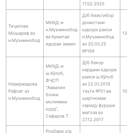
17.02.2025
Д/б беэътибор
МИҲД-и
донистани
Таҷалова
н.Муъминобод
қарори раиси
Мошариф аз
13.0
ва Кумитаи
н.Муъминобод
н.Муъминобод
идораи замин
аз 20.03.25
№194
Д/б бекор
МИҲД-и
кардани қарори
ш.Кӯлоб,
раиси ш.Кӯлоб
ФҶСП
Назирмадова
аз 22.01.2019
“Аввалин
Рафоат аз
таҳти №51 ва
10.0
бонки
н.Муъминобод
шартномаи
молиявии
хариду фуруши
хурд”,
маѓоза аз
Сафаров Т.
27.12.2017
Роҳбари х/д