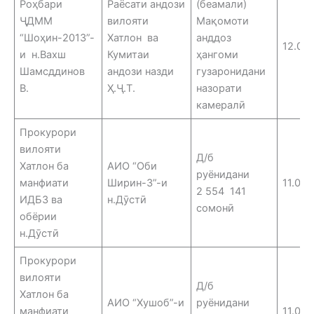
Роҳбари
Раёсати андози
(беамали)
ҶДММ
вилояти
Мақомоти
“Шоҳин-2013”-
Хатлон ва
анддоз
12.06
и н.Вахш
Кумитаи
ҳангоми
Шамсддинов
андози назди
гузаронидани
В.
Ҳ.Ҷ.Т.
назорати
камералӣ
Прокурори
вилояти
Д/б
Хатлон ба
АИО “Оби
руёнидани
манфиати
Ширин-3”-и
11.06.
2 554 141
ИДБЗ ва
н.Дӯстӣ
сомонӣ
обёрии
н.Дӯстӣ
Прокурори
вилояти
Д/б
Хатлон ба
АИО “Хушоб”-и
руёнидани
манфиати
11.06.