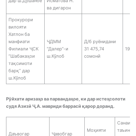
дар ш.Душанбе
Исматова Н.
ва дигарон
Прокурори
вилояти
Хатлон ба
манфиати
ҶДММ
Д/б руёнидани
Филиали ҶСК
“Далер”-и
31 475,74
19.0
“Шабакаҳои
ш.Кӯлоб
сомонӣ
тақсимоти
барқ” дар
ш.Кӯлоб
Рӯйхати аризаҳо ва парвандаҳое, ки дар истеҳсолоти
судя Азизӣ Ҷ.А. мавриди баррасӣ қарор доранд.
Санаи
Моҳияти
таъини
Даъвогар
Ҷавобгар