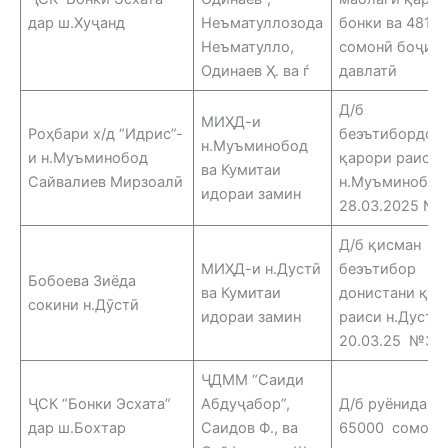
дар ш.Хуҷанд
Неъматуллозода
бонки ва 4815,
Неъматулло,
сомонӣ боҷи
Одинаев Ҳ. ва ѓ
давлатӣ
Д/б
МИҲД-и
Роҳбари х/д “Идрис”-
беэътибордон
н.Муъминобод
и н.Муъминобод
қарори раиси
ва Кумитаи
Сайвалиев Мирзоалӣ
н.Муъминобод
идораи замин
28.03.2025 №
Д/б қисман
МИҲД-и н.Дустӣ
беэътибор
Бобоева Зиёда
ва Кумитаи
донистани қар
сокини н.Дӯстӣ
идораи замин
раиси н.Дустӣ
20.03.25 №31
ҶДММ “Саиди
ҶСК “Бонки Эсхата”
Абдуҷабор”,
Д/б руёнидани
дар ш.Бохтар
Саидов Ф., ва
65000 сомонӣ