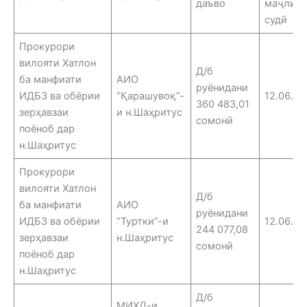
даъво
маҷлис
судӣ
Прокурори
вилояти Хатлон
Д/б
ба манфиати
АИО
руёнидани
ИДБЗ ва обёрии
“Қарашувоқ”-
12.06.25
360 483,01
зерҳавзаи
и н.Шаҳритус
сомонӣ
поёноб дар
н.Шаҳритус
Прокурори
вилояти Хатлон
Д/б
ба манфиати
АИО
руёнидани
ИДБЗ ва обёрии
“Туртки”-и
12.06.25
244 077,08
зерҳавзаи
н.Шаҳритус
сомонӣ
поёноб дар
н.Шаҳритус
Д/б
МИҲД-и