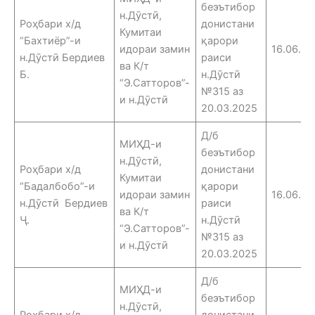
беэътибор
н.Дӯстӣ,
Роҳбари х/д
донистани
Кумитаи
“Бахтиёр”-и
қарори
идораи замин
16.06.25
н.Дӯстӣ Бердиев
раиси
ва К/т
Б.
н.Дӯстӣ
“Э.Сатторов”-
№315 аз
и н.Дӯстӣ
20.03.2025
Д/б
МИҲД-и
беэътибор
н.Дӯстӣ,
Роҳбари х/д
донистани
Кумитаи
“Бадалбобо”-и
қарори
идораи замин
16.06.25
н.Дӯстӣ Бердиев
раиси
ва К/т
Ҷ.
н.Дӯстӣ
“Э.Сатторов”-
№315 аз
и н.Дӯстӣ
20.03.2025
Д/б
МИҲД-и
беэътибор
н.Дӯстӣ,
Роҳбари х/д
донистани