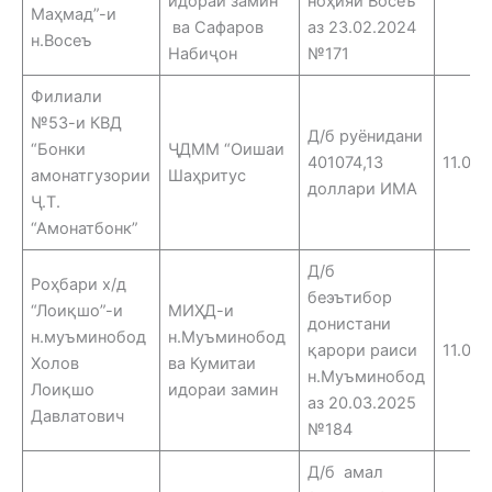
идораи замин
ноҳияи Восеъ
Маҳмад”-и
ва Сафаров
аз 23.02.2024
н.Восеъ
Набиҷон
№171
Филиали
№53-и КВД
Д/б руёнидани
“Бонки
ҶДММ “Оишаи
401074,13
11.06.
амонатгузории
Шаҳритус
доллари ИМА
Ҷ.Т.
“Амонатбонк”
Д/б
Роҳбари х/д
беэътибор
“Лоиқшо”-и
МИҲД-и
донистани
н.муъминобод
н.Муъминобод
қарори раиси
11.06.
Холов
ва Кумитаи
н.Муъминобод
Лоиқшо
идораи замин
аз 20.03.2025
Давлатович
№184
Д/б амал