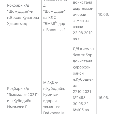
донистани
Роҳбари х/д
д
шартномаи
“Шомуддин”-и
“Шомуддин”
иҷораи
10.06.25
н.Восеъ Қуватова
ва КДФ
замин аз
Ҳикоятмоҳ
“БММЃ” дар
санаи
н.Восеъ ва ѓ
22.08.2019
ва ѓ
Д/б қисман
беэътибор
донистани
қарорҳои
раиси
н.Қубодиён
МИҲД-и
аз
Роҳбари х/д
н.Қубодиён,
27.10.2021
“Эмомали-2021”-
Кумитаи
№1493, аз
16.06.25
и н.Қубодиён
идораи
30.05.22
Имомова Г.
замин ва
№605 ва
Ѓафурова М.