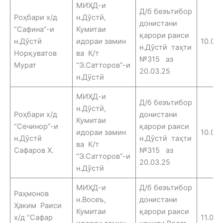
МИҲД-и
Д/б беэътибор
Роҳбари х/д
н.Дӯстӣ,
донистани
“Сафина”-и
Кумитаи
қарори раиси
н.Дӯстӣ
идораи замин
10.06
н.Дӯстӣ таҳти
Норқуватов
ва К/т
№315 аз
Мурат
“Э.Сатторов”-и
20.03.25
н.Дӯстӣ
МИҲД-и
Д/б беэътибор
н.Дӯстӣ,
Роҳбари х/д
донистани
Кумитаи
“Сечинор”-и
қарори раиси
идораи замин
10.06
н.Дӯстӣ
н.Дӯстӣ таҳти
ва К/т
Сафаров Х.
№315 аз
“Э.Сатторов”-и
20.03.25
н.Дӯстӣ
МИҲД-и
Д/б беэътибор
Раҳмонов
н.Восеъ,
донистани
Ҳаким Раиси
Кумитаи
қарори раиси
х/д “Сафар
11.06.