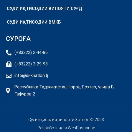
СУДИ ИҚТИСОДИИ ВИЛОЯТИ СУҒД
СУДИ ИҚТИСОДИИ ВМКБ
СУРОҒА
(+83222) 2-44-86
(+83222) 2-29-98
info@si-khatlon.tj
Республика Таджикистан, город Бохтар, улица Б.
Гафуров 2
Суди иқтисодии вилояти Хатлон © 2023
Разработано в
WebDushanbe