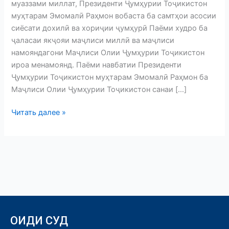
муаззами миллат, Президенти Ҷумҳурии Тоҷикистон
муҳтарам Эмомалӣ Раҳмон вобаста ба самтҳои асосии
сиёсати дохилӣ ва хориҷии ҷумҳурӣ Паёми худро ба
ҷаласаи якҷояи маҷлиси миллӣ ва маҷлиси
намояндагони Маҷлиси Олии Ҷумҳурии Тоҷикистон
ироа менамоянд. Паёми навбатии Президенти
Ҷумҳурии Тоҷикистон муҳтарам Эмомалӣ Раҳмон ба
Маҷлиси Олии Ҷумҳурии Тоҷикистон санаи […]
Читать далее »
ОИДИ СУД