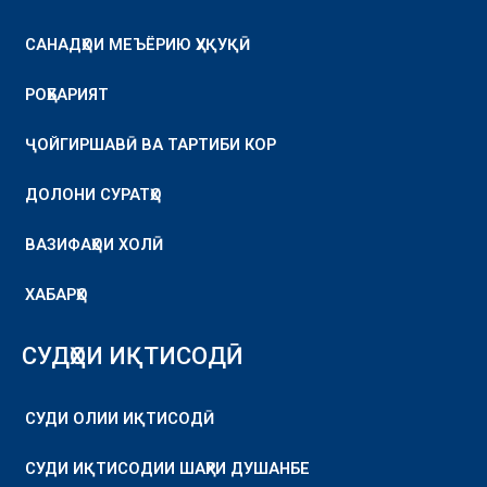
САНАДҲОИ МЕЪЁРИЮ ҲУҚУҚӢ
РОҲБАРИЯТ
ҶОЙГИРШАВӢ ВА ТАРТИБИ КОР
ДОЛОНИ СУРАТҲО
ВАЗИФАҲОИ ХОЛӢ
ХАБАРҲО
СУДҲОИ ИҚТИСОДӢ
СУДИ ОЛИИ ИҚТИСОДӢ
СУДИ ИҚТИСОДИИ ШАҲРИ ДУШАНБЕ