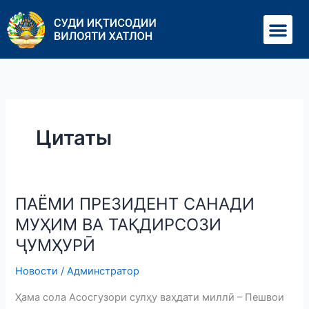
Перейти
Ме
к
содержимому
Цитаты
ПАЁМИ ПРЕЗИДЕНТ САНАДИ
ПАЁМИ
ПРЕЗИДЕНТ
МУҲИМ ВА ТАҚДИРСОЗИ
САНАДИ
ҶУМҲУРӢ
МУҲИМ
ВА
Новости
/
Админстратор
ТАҚДИРСОЗИ
Ҳама сола Асосгузори сулҳу ваҳдати миллӣ – Пешвои
ҶУМҲУРӢ