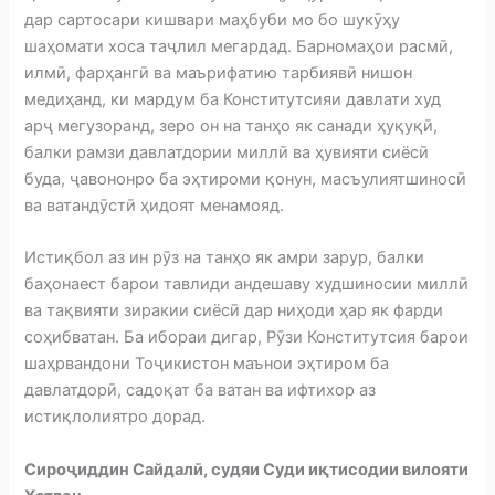
дар сартосари кишвари маҳбуби мо бо шукӯҳу
шаҳомати хоса таҷлил мегардад. Барномаҳои расмӣ,
илмӣ, фарҳангӣ ва маърифатию тарбиявӣ нишон
медиҳанд, ки мардум ба Конститутсияи давлати худ
арҷ мегузоранд, зеро он на танҳо як санади ҳуқуқӣ,
балки рамзи давлатдории миллӣ ва ҳувияти сиёсӣ
буда, ҷавононро ба эҳтироми қонун, масъулиятшиносӣ
ва ватандӯстӣ ҳидоят менамояд.
Истиқбол аз ин рӯз на танҳо як амри зарур, балки
баҳонаест барои тавлиди андешаву худшиносии миллӣ
ва тақвияти зиракии сиёсӣ дар ниҳоди ҳар як фарди
соҳибватан. Ба ибораи дигар, Рӯзи Конститутсия барои
шаҳрвандони Тоҷикистон маънои эҳтиром ба
давлатдорӣ, садоқат ба ватан ва ифтихор аз
истиқлолиятро дорад.
Сироҷиддин Сайдалӣ, судяи Суди иқтисодии вилояти