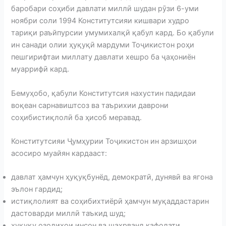
баробари соҳиби давлати миллӣ шудан рӯзи 6-уми
ноябри соли 1994 Конститутсияи кишвари худро
тариқи раъйпурсии умумихалқӣ қабул кард. Бо қабули
ин санади олии ҳуқуқӣ мардуми Тоҷикистон роҳи
пешгирифтаи миллату давлати хешро ба ҷаҳониён
муаррифӣ кард.
Бемуҳобо, қабули Конститутсия нахустин падидаи
воқеан сарнавиштсоз ва таърихии даврони
соҳибистиқлолӣ ба ҳисоб меравад.
Конститутсияи Ҷумҳурии Тоҷикистон ин арзишҳои
асосиро муайян кардааст:
давлат ҳамчун ҳуқуқбунёд, демократӣ, дунявӣ ва ягона
эълон гардид;
истиқлолият ва соҳибихтиёрӣ ҳамчун муқаддастарин
дастоварди миллӣ таъкид шуд;
ҳуқуқу озодиҳои инсон ва шаҳрванд кафолати