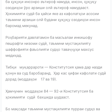
ба ҳуқуқи инсонро эътироф намуда, инсон, ҳуқуқу
озодиҳои ўро арзиши олӣ эътироф намудааст.
Ҳокимияти судӣ ба ҳайси яке аз кафолатҳои асосии
таъмини арзиши олӣ будани ҳуқуқу озодиҳои инсон
баромад мекунад.
Роҳбарияти давлатамон ба масъалаи инкишофу
пешрафти низоми судӣ, таъмини мустақилияту
шаффофияти фаъолияти судҳо таваҷҷуҳи махсус
медиҳад.
Тибқи муқаррароти — Конститутсия ҳама дар назди
қонун ва суд баробаранд. Ҳар кас ҳифзи кафолати судӣ
дорад (моддаҳои 17 ва 19).
Ҳамчунин моддаҳои 84 — 92-и Конститутсия ба
ҳокимияти судӣ бахшида шудааст.
Бо мақсади таъмини мустақилияти пурраи судҳо ва