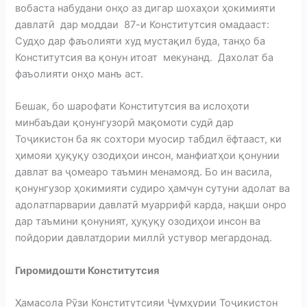
вобаста набудани онҳо аз дигар шохаҳои ҳокимияти
давлатӣ дар моддаи 87-и Конститутсия омадааст:
Судҳо дар фаъолияти худ мустақил буда, танҳо ба
Конститутсия ва қонун итоат мекунанд. Дахолат ба
фаъолияти онҳо манъ аст.
Бешак, бо шарофати Конститутсия ва ислоҳоти
минбаъдаи қонунгузорӣ мақомоти судӣ дар
Тоҷикистон ба як сохтори муосир табдил ёфтааст, ки
ҳимояи ҳуқуқу озодиҳои инсон, манфиатҳои қонунии
давлат ва ҷомеаро таъмин менамояд. Бо ин васила,
қонунгузор ҳокимияти судиро ҳамчун сутуни адолат ва
адолатпарварии давлатӣ муаррифӣ карда, нақши онро
дар таъмини қонуният, ҳуқуқу озодиҳои инсон ва
пойдории давлатдории миллӣ устувор мегардонад.
Гиромидошти Конститутсия
Ҳамасола Рӯзи Конститутсияи Ҷумҳурии Тоҷикистон