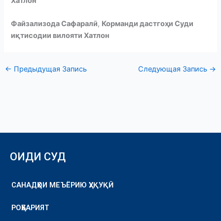
Хатлон
Файзализода Сафаралӣ
,
Корманди дастгоҳи Суди
иқтисодии вилояти Хатлон
←
Предыдущая Запись
Следующая Запись
→
ОИДИ СУД
САНАДҲОИ МЕЪЁРИЮ ҲУҚУҚӢ
РОҲБАРИЯТ