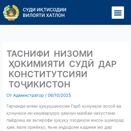
Перейти
Ме
к
содержимому
ТАСНИФИ НИЗОМИ
ҲОКИМИЯТИ СУДӢ ДАР
КОНСТИТУТСИЯИ
ТОҶИКИСТОН
От
Админстратор
/
06/10/2025
Гарчанде илми ҳуқуқшиносии Ғарб қонунҳои асосӣ ва
қонунҳои ин кишварҳоро ҳамчун манбаи нахустини
пайдоиш ва эътирофи ҳуқуқу озодиҳои инсон шуморад
ҳам, вале ориёиҳо, яъне аҷдодони қадими мо дар