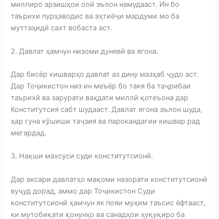
миллиро арзишҳои олӣ эълон намудааст. Ин бо
таърихи пурҳаводис ва эҳтиёҷи мардуми мо ба
муттаҳидӣ сахт вобаста аст.
2. Давлат ҳамчун низоми дунявӣ ва ягона.
Дар бисёр кишварҳо давлат аз дину мазҳаб ҷудо аст.
Дар Тоҷикистон низ ин меъёр бо такя ба таҷрибаи
таърихӣ ва зарурати ваҳдати миллӣ қотеъона дар
Конститутсия сабт шудааст. Давлат ягона эълон шуда,
ҳар гуна кӯшиши таҷзия ва парокандагии кишвар рад
мегардад.
3. Нақши махсуси суди конститутсионӣ.
Дар аксари давлатҳо мақоми назорати конститутсионӣ
вуҷуд дорад, аммо дар Тоҷикистон Суди
конститутсионӣ ҳамчун як пояи муҳим таъсис ёфтааст,
ки мутобиқати қонунҳо ва санадҳои ҳуқуқиро ба