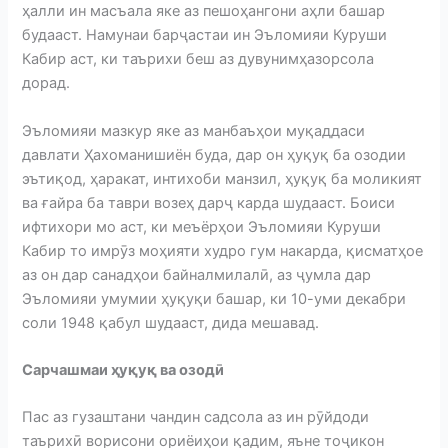
ҳалли ин масъала яке аз пешоҳангони аҳли башар
будааст. Намунаи барҷастаи ин Эъломияи Куруши
Кабир аст, ки таърихи беш аз дувунимҳазорсола
дорад.
Эъломияи мазкур яке аз манбаъҳои муқаддаси
давлати Ҳахоманишиён буда, дар он ҳуқуқ ба озодии
эътиқод, ҳаракат, интихоби манзил, ҳуқуқ ба моликият
ва ғайра ба таври возеҳ дарҷ карда шудааст. Боиси
ифтихори мо аст, ки меъёрҳои Эъломияи Куруши
Кабир то имрӯз моҳияти худро гум накарда, қисматҳое
аз он дар санадҳои байналмилалӣ, аз ҷумла дар
Эъломияи умумии ҳуқуқи башар, ки 10-уми декабри
соли 1948 қабул шудааст, дида мешавад.
Сарчашмаи ҳуқуқ ва озодӣ
Пас аз гузаштани чандин садсола аз ин рӯйдоди
таърихӣ ворисони ориёиҳои қадим, яъне тоҷикон