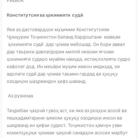
Раҳмон.
Конститутсия ва ҳокимияти судӣ
Яке аз дастовардҳои муҳимми Конститутсияи
Ҷумҳурии Тоҷикистон баланд бардоштани мавқеи
ҳокимияти судӣ дар ҷомеа мебошад. Он бори аввал
дар таърихи давлатдории миллӣ низоми ягонаи
ҳокимияти судиро муайян намуда, истиқлолияти судро
кафолат дод. Ин меъёри муҳим имкон медиҳад, ки
адолати судӣ дар ҷомеа таъмин гардад ва ҳуқуқу
озодиҳои шаҳрвандон ҳифз шаванд.
Аз рузнома
Таҷрибаи ҷаҳонӣ гувоҳ аст, ки яке аз роҳҳои асосӣ ва
пешқадамтарини ҳимояи ҳуқуқу озодиҳои инсон ва
шаҳрванд ин ҳифзи судист. Тоҷикистон ҳамчун узви
комилҳуқуқи ҷомеаи ҷаҳонӣ санадҳои асосии марбут