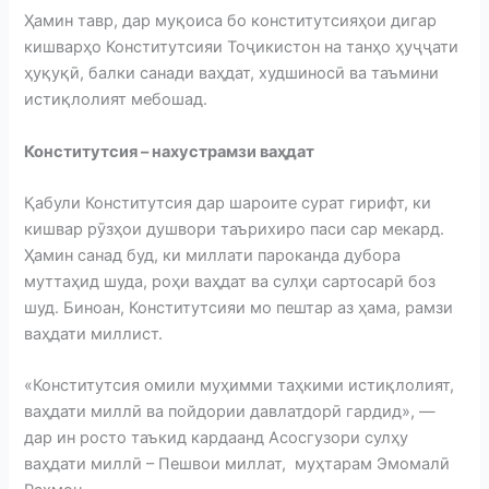
Ҳамин тавр, дар муқоиса бо конститутсияҳои дигар
кишварҳо Конститутсияи Тоҷикистон на танҳо ҳуҷҷати
ҳуқуқӣ, балки санади ваҳдат, худшиносӣ ва таъмини
истиқлолият мебошад.
Конститутсия –
нахуст
рамзи ваҳдат
Қабули Конститутсия дар шароите сурат гирифт, ки
кишвар рӯзҳои душвори таърихиро паси сар мекард.
Ҳамин санад буд, ки миллати пароканда дубора
муттаҳид шуда, роҳи ваҳдат ва сулҳи сартосарӣ боз
шуд. Биноан, Конститутсияи мо пештар аз ҳама, рамзи
ваҳдати миллист.
«Конститутсия омили муҳимми таҳкими истиқлолият,
ваҳдати миллӣ ва пойдории давлатдорӣ гардид», —
дар ин росто таъкид кардаанд Асосгузори сулҳу
ваҳдати миллӣ – Пешвои миллат, муҳтарам Эмомалӣ