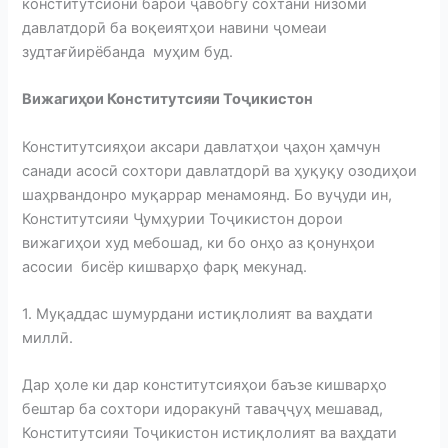
конститутсионӣ барои ҷавобгӯ сохтани низоми
давлатдорӣ ба воқеиятҳои навини ҷомеаи
зудтағйирёбанда муҳим буд.
Вижагиҳои Конститутсияи Тоҷикистон
Конститутсияҳои аксари давлатҳои ҷаҳон ҳамчун
санади асосӣ сохтори давлатдорӣ ва ҳуқуқу озодиҳои
шаҳрвандонро муқаррар менамоянд. Бо вуҷуди ин,
Конститутсияи Ҷумҳурии Тоҷикистон дорои
вижагиҳои худ мебошад, ки бо онҳо аз қонунҳои
асосии бисёр кишварҳо фарқ мекунад.
1. Муқаддас шумурдани истиқлолият ва ваҳдати
миллӣ.
Дар ҳоле ки дар конститутсияҳои баъзе кишварҳо
бештар ба сохтори идоракунӣ таваҷҷуҳ мешавад,
Конститутсияи Тоҷикистон истиқлолият ва ваҳдати