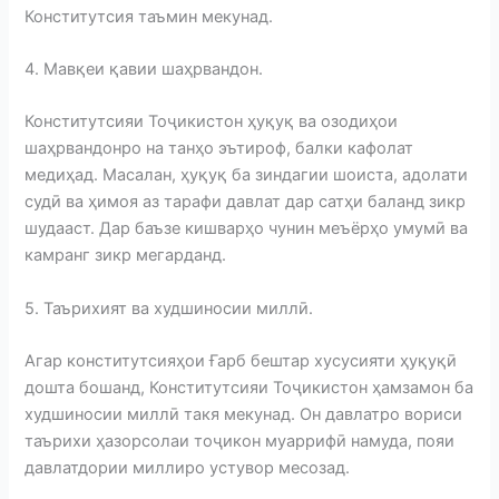
Конститутсия таъмин мекунад.
4. Мавқеи қавии шаҳрвандон.
Конститутсияи Тоҷикистон ҳуқуқ ва озодиҳои
шаҳрвандонро на танҳо эътироф, балки кафолат
медиҳад. Масалан, ҳуқуқ ба зиндагии шоиста, адолати
судӣ ва ҳимоя аз тарафи давлат дар сатҳи баланд зикр
шудааст. Дар баъзе кишварҳо чунин меъёрҳо умумӣ ва
камранг зикр мегарданд.
5. Таърихият ва худшиносии миллӣ.
Агар конститутсияҳои Ғарб бештар хусусияти ҳуқуқӣ
дошта бошанд, Конститутсияи Тоҷикистон ҳамзамон ба
худшиносии миллӣ такя мекунад. Он давлатро вориси
таърихи ҳазорсолаи тоҷикон муаррифӣ намуда, пояи
давлатдории миллиро устувор месозад.