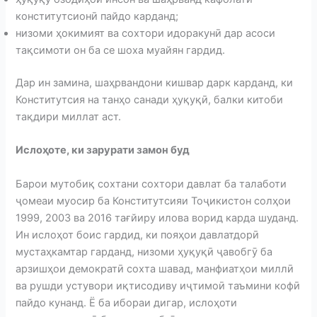
конститутсионӣ пайдо карданд;
низоми ҳокимият ва сохтори идоракунӣ дар асоси
тақсимоти он ба се шоха муайян гардид.
Дар ин замина, шаҳрвандони кишвар дарк карданд, ки
Конститутсия на танҳо санади ҳуқуқӣ, балки китоби
тақдири миллат аст.
Ислоҳоте, ки зарурати замон буд
Барои мутобиқ сохтани сохтори давлат ба талаботи
ҷомеаи муосир ба Конститутсияи Тоҷикистон солҳои
1999, 2003 ва 2016 тағйиру илова ворид карда шуданд.
Ин ислоҳот боис гардид, ки пояҳои давлатдорӣ
мустаҳкамтар гарданд, низоми ҳуқуқӣ ҷавобгӯ ба
арзишҳои демократӣ сохта шавад, манфиатҳои миллӣ
ва рушди устувори иқтисодиву иҷтимоӣ таъмини кофӣ
пайдо кунанд. Ё ба ибораи дигар, ислоҳоти