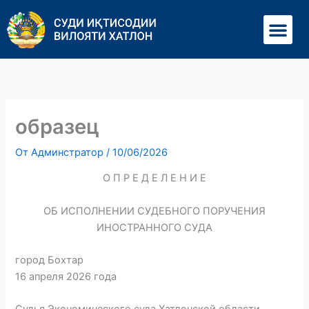
Перейти
Ме
к
содержимому
образец
От
Админстратор
/
10/06/2026
О П Р Е Д Е Л Е Н И Е
ОБ ИСПОЛНЕНИИ СУДЕБНОГО ПОРУЧЕНИЯ
ИНОСТРАННОГО СУДА
город Бохтар
16 апреля 2026 года