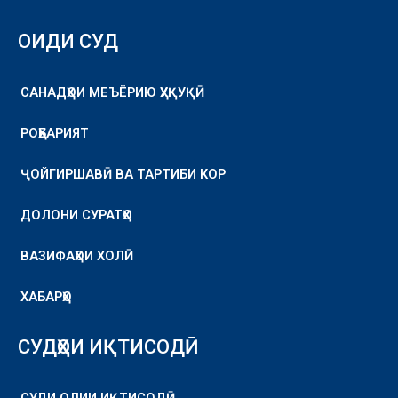
ОИДИ СУД
САНАДҲОИ МЕЪЁРИЮ ҲУҚУҚӢ
РОҲБАРИЯТ
ҶОЙГИРШАВӢ ВА ТАРТИБИ КОР
ДОЛОНИ СУРАТҲО
ВАЗИФАҲОИ ХОЛӢ
ХАБАРҲО
СУДҲОИ ИҚТИСОДӢ