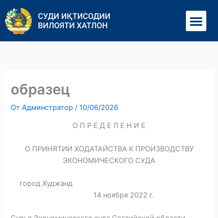
Перейти
Ме
к
содержимому
образец
От
Админстратор
/
10/06/2026
О П Р Е Д Е Л Е Н И Е
О ПРИНЯТИИ ХОДАТАЙСТВА К ПРОИЗВОДСТВУ
ЭКОНОМИЧЕСКОГО СУДА
город Худжанд
14 ноября 2022 г.