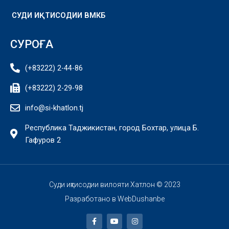
СУДИ ИҚТИСОДИИ ВМКБ
СУРОҒА
(+83222) 2-44-86
(+83222) 2-29-98
info@si-khatlon.tj
Республика Таджикистан, город Бохтар, улица Б.
Гафуров 2
Суди иқтисодии вилояти Хатлон © 2023
Разработано в
WebDushanbe
F
Y
I
a
o
n