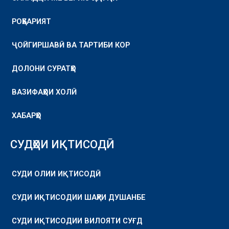
РОҲБАРИЯТ
ҶОЙГИРШАВӢ ВА ТАРТИБИ КОР
ДОЛОНИ СУРАТҲО
ВАЗИФАҲОИ ХОЛӢ
ХАБАРҲО
СУДҲОИ ИҚТИСОДӢ
СУДИ ОЛИИ ИҚТИСОДӢ
СУДИ ИҚТИСОДИИ ШАҲРИ ДУШАНБЕ
СУДИ ИҚТИСОДИИ ВИЛОЯТИ СУҒД