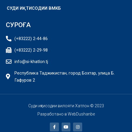
СУДИ ИҚТИСОДИИ ВМКБ
СУРОҒА
(+83222) 2-44-86
(+83222) 2-29-98
info@si-khatlon.tj
Республика Таджикистан, город Бохтар, улица Б.
Гафуров 2
Суди иқтисодии вилояти Хатлон © 2023
Разработано в
WebDushanbe
F
Y
I
a
o
n