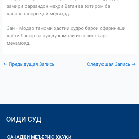
замири фарзандон меҳри Ватан ва эҳтиром ба
калонсолонро ҷой медиҳад.
Зан – Модар тамоми ҳастии худро барои офариниши
ҳаёти башар ва рушду камоли инсоният сарф
менамояд.
←
Предыдущая Запись
Следующая Запись
→
ОИДИ СУД
САНАДҲОИ МЕЪЁРИЮ ҲУҚУҚӢ