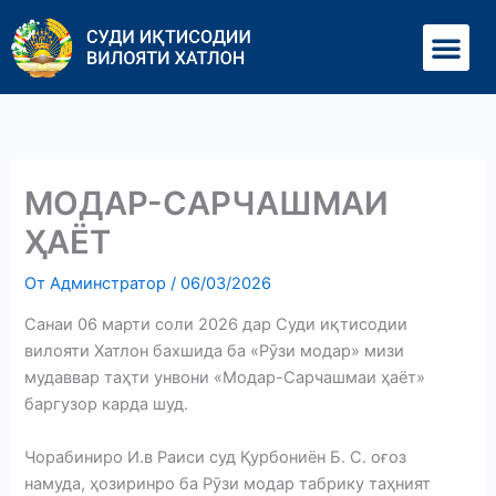
Перейти
Ме
к
содержимому
МОДАР-САРЧАШМАИ
ҲАЁТ
От
Админстратор
/
06/03/2026
Санаи 06 марти соли 2026 дар Суди иқтисодии
вилояти Хатлон бахшида ба «Рӯзи модар» мизи
мудаввар таҳти унвони «Модар-Сарчашмаи ҳаёт»
баргузор карда шуд.
Чорабиниро И.в Раиси суд Қурбониён Б. С. оғоз
намуда, ҳозиринро ба Рӯзи модар табрику таҳният