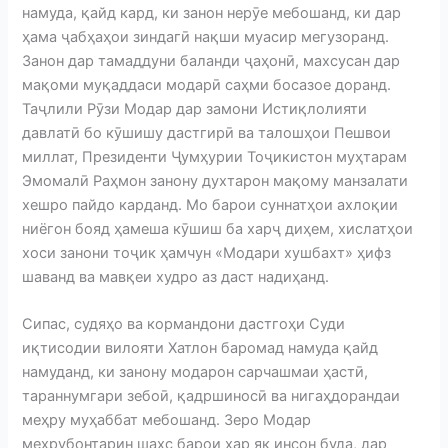
намуда, қайд кард, ки занон нерӯе мебошанд, ки дар
ҳама ҷабҳаҳои зиндагӣ нақши муасир мегузоранд.
Занон дар тамаддуни баланди ҷаҳонӣ, махсусан дар
мақоми муқаддаси модарӣ саҳми босазое доранд.
Таҷлили Рӯзи Модар дар замони Истиқлолияти
давлатӣ бо кӯшишу дастгирӣ ва талошҳои Пешвои
миллат, Президенти Ҷумҳурии Тоҷикистон муҳтарам
Эмомалӣ Раҳмон занону духтарон мақому манзалати
хешро пайдо карданд. Мо барои суннатҳои ахлоқии
ниёгон бояд ҳамеша кӯшиш ба харҷ диҳем, хислатҳои
хоси занони тоҷик ҳамчун «Модари хушбахт» ҳифз
шаванд ва мавқеи худро аз даст надиҳанд.
Сипас, судяҳо ва кормандони дастгоҳи Суди
иқтисодии вилояти Хатлон баромад намуда қайд
намуданд, ки занону модарон сарчашмаи ҳастӣ,
тараннумгари зебоӣ, қадршиносӣ ва нигаҳдорандаи
меҳру муҳаббат мебошанд. Зеро Модар
меҳрубонтарин шахс барои ҳар як инсон буда, дар