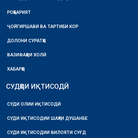
РОҲБАРИЯТ
ҶОЙГИРШАВӢ ВА ТАРТИБИ КОР
ДОЛОНИ СУРАТҲО
ВАЗИФАҲОИ ХОЛӢ
ХАБАРҲО
СУДҲОИ ИҚТИСОДӢ
СУДИ ОЛИИ ИҚТИСОДӢ
СУДИ ИҚТИСОДИИ ШАҲРИ ДУШАНБЕ
СУДИ ИҚТИСОДИИ ВИЛОЯТИ СУҒД