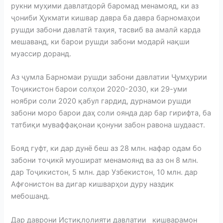
рукни муҳими давлатдорӣ баромад менамояд, ки аз
ҷониби Ҳукмати кишвар давра ба давра барномаҳои
рушди забони давлатӣ таҳия, тасвиб ва амалӣ карда
мешаванд, ки барои рушди забони модарӣ нақши
муассир доранд.
Аз ҷумла Барномаи рушди забони давлатии Ҷумҳурии
Тоҷикистон барои солҳои 2020-2030, ки 29-уми
ноябри соли 2020 қабул гардид, дурнамои рушди
забони моро барои даҳ соли оянда дар бар гирифта, ба
татбиқи муваффақонаи қонуни забон равона шудааст.
Бояд гуфт, ки дар дунё беш аз 28 млн. нафар одам бо
забони тоҷикӣ муошират менамоянд ва аз он 8 млн.
дар Тоҷикистон, 5 млн. дар Узбекистон, 10 млн. дар
Афғонистон ва дигар кишварҳои дуру наздик
мебошанд.
Дар даврони Истиқлолияти давлатии кишварамон