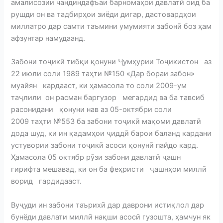
амалисозии чандиндафъаи барномаҳои давлатӣ оид ба
рушди он ва тадбирҳои зиёди дигар, дастовардҳои
миллатро дар самти таъмини умумияти забонӣ боз ҳам
афзунтар намудаанд.
Забони тоҷикӣ тибқи қонуни Ҷумҳурии Тоҷикистон аз
22 июли соли 1989 таҳти №150 «Дар бораи забон»
муайян кардааст, ки ҳамасола то соли 2009-ум
таҷлили он расман баргузор мегардид ва ба тавсиб
расонидани қонуни нав аз 05-октябри соли
2009 таҳти №553 ба забони тоҷикӣ мақоми давлатӣ
дода шуд, ки ин қадамҳои ҷиддӣ барои баланд кардани
устувории забони тоҷикӣ асоси қонунӣ пайдо кард.
Ҳамасола 05 октябр рӯзи забони давлатӣ ҷашн
гирифта мешавад, ки он ба феҳристи ҷашнҳои миллӣ
ворид гардидааст.
Вуҷуди ин забони таърихӣ дар даврони истиқлол дар
бунёди давлати миллӣ нақши асосӣ гузошта, ҳамчун як