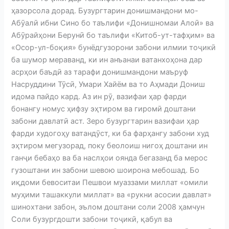
ҳазорсола дорад. Бузургтарин донишмандони мо-
Абӯалӣ ибни Сино бо таълифи «Донишномаи Алоӣ» ва
Абӯрайҳони Берунӣ бо таълифи «Китоб-ут-тафҳим» ва
«Осор-ул-боқия» бунёдгузорони забони илмии тоҷикӣ
ба шумор мераванд, ки ин анъанаи ватанхоҳона дар
асрҳои баъдӣ аз тарафи донишмандони маъруф
Насруддини Тӯсӣ, Умари Хайём ва то Аҳмади Дониш
идома пайдо кард. Аз ин рӯ, вазифаи ҳар фарди
бонангу номус ҳифзу эҳтиром ва гиромӣ доштани
забони давлатӣ аст. Зеро бузургтарин вазифаи ҳар
фарди худогоҳу ватандӯст, ки ба фарҳангу забони худ
эҳтиром мегузорад, поку беолоиш нигоҳ доштани ин
ганҷи бебаҳо ва ба наслҳои оянда бегазанд ба мерос
гузоштани ин забони шевою шоирона мебошад. Бо
иқдоми бевоситаи Пешвои муаззами миллат «омили
муҳими ташаккули миллат» ва «рукни асосии давлат»
шинохтани забон, эълом доштани соли 2008 ҳамчун
Соли бузургдошти забони тоҷикӣ, қабул ва