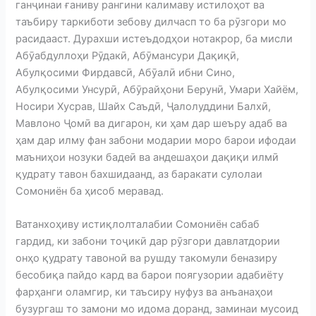
ганҷинаи ғаниву рангини калимаву истилоҳот ва
таъбиру таркиботи зебову дилчасп то ба рӯзгори мо
расидааст. Дурахши истеъдодҳои нотакрор, ба мисли
Абӯабдуллоҳи Рӯдакӣ, Абӯмансури Дақиқӣ,
Абулқосими Фирдавсӣ, Абӯалӣ ибни Сино,
Абулқосими Унсурӣ, Абӯрайҳони Берунӣ, Умари Хайём,
Носири Хусрав, Шайх Саъдӣ, Ҷалолуддини Балхӣ,
Мавлоно Ҷомӣ ва дигарон, ки ҳам дар шеъру адаб ва
ҳам дар илму фан забони модарии моро барои ифодаи
маъниҳои нозуки бадеӣ ва андешаҳои дақиқи илмӣ
қудрату тавон бахшидаанд, аз баракати сулолаи
Сомониён ба ҳисоб меравад.
Ватанхоҳиву истиқлолталабии Сомониён сабаб
гардид, ки забони тоҷикӣ дар рӯзгори давлатдории
онҳо қудрату тавоноӣ ва рушду такомули беназиру
бесобиқа пайдо кард ва барои поягузории адабиёту
фарҳанги оламгир, ки таъсиру нуфуз ва анъанаҳои
бузургаш то замони мо идома доранд, заминаи мусоид