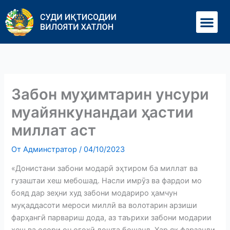
Перейти
Ме
к
содержимому
Забон муҳимтарин унсури
муайянкунандаи ҳастии
миллат аст
От
Админстратор
/
04/10/2023
«Донистани забони модарӣ эҳтиром ба миллат ва
гузаштаи хеш мебошад. Насли имрӯз ва фардои мо
бояд дар зеҳни худ забони модариро ҳамчун
муқаддасоти мероси миллӣ ва волотарин арзиши
фарҳангӣ парвариш дода, аз таърихи забони модарии