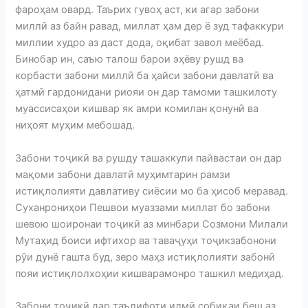
фароҳам овард. Таърих гувоҳ аст, ки агар забони
миллӣ аз байн равад, миллат ҳам дер ё зуд тафаккури
миллии худро аз даст дода, оқибат завол меёбад.
Бинобар ин, саъю талош барои эҳёву рушд ва
корбасти забони миллӣ ба ҳайси забони давлатӣ ва
ҳатмӣ гардонидани риояи он дар тамоми ташкилоту
муассисаҳои кишвар як амри комилан қонунӣ ва
ниҳоят муҳим мебошад.
Забони тоҷикӣ ва рушду ташаккули пайвастаи он дар
мақоми забони давлатӣ муҳимтарин рамзи
истиқлолияти давлативу сиёсии мо ба ҳисоб меравад.
Суханрониҳои Пешвои муаззами миллат бо забони
шевою шоиронаи тоҷикӣ аз минбари Созмони Милали
Мутаҳид боиси ифтихор ва таваҷуҳи тоҷикзабонони
рӯи дунё гашта буд, зеро маҳз истиқлолияти забонӣ
пояи истиқлолхоҳии кишварамонро ташкил медиҳад.
Забони тоҷикӣ дар таълифоти илмӣ собиқаи беш аз