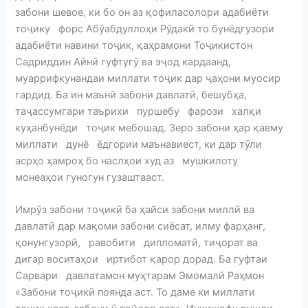
забони шевое, ки бо он аз қофиласолори адабиёти
тоҷику форс Абӯабдуллоҳи Рӯдакӣ то бунёдгузори
адабиёти навини тоҷик, қаҳрамони Тоҷикистон
Садриддин Айнӣ гуфтугӯ ва эҷод кардаанд,
муаррифкунандаи миллати тоҷик дар ҷаҳони муосир
гардид. Ба ин маънӣ забони давлатӣ, бешубҳа,
таҷассумгари таърихи пуршебу фарози халқи
куҳанбунёди тоҷик мебошад. Зеро забони ҳар қавму
миллати дунё ёдгории маънавиест, ки дар тӯли
асрҳо ҳамроҳ бо наслҳои худ аз мушкилоту
монеаҳои гуногун гузаштааст.
Имрӯз забони тоҷикӣ ба ҳайси забони миллӣ ва
давлатӣ дар мақоми забони сиёсат, илму фарҳанг,
қонунгузорӣ, равобити дипломатӣ, тиҷорат ва
дигар воситаҳои иртибот қарор дорад. Ба гуфтаи
Сарвари давлатамон муҳтарам Эмомалӣ Раҳмон
«Забони тоҷикӣ поянда аст. То даме ки миллати