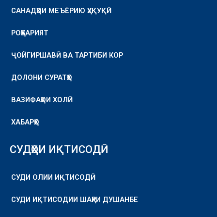
САНАДҲОИ МЕЪЁРИЮ ҲУҚУҚӢ
РОҲБАРИЯТ
ҶОЙГИРШАВӢ ВА ТАРТИБИ КОР
ДОЛОНИ СУРАТҲО
ВАЗИФАҲОИ ХОЛӢ
ХАБАРҲО
СУДҲОИ ИҚТИСОДӢ
СУДИ ОЛИИ ИҚТИСОДӢ
СУДИ ИҚТИСОДИИ ШАҲРИ ДУШАНБЕ