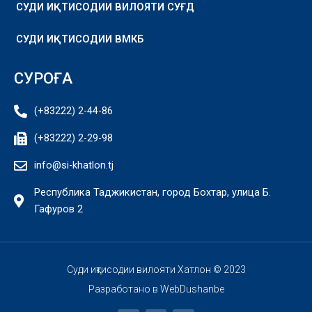
СУДИ ИҚТИСОДИИ ВИЛОЯТИ СУҒД
СУДИ ИҚТИСОДИИ ВМКБ
СУРОҒА
(+83222) 2-44-86
(+83222) 2-29-98
info@si-khatlon.tj
Республика Таджикистан, город Бохтар, улица Б.
Гафуров 2
Суди иқтисодии вилояти Хатлон © 2023
Разработано в
WebDushanbe