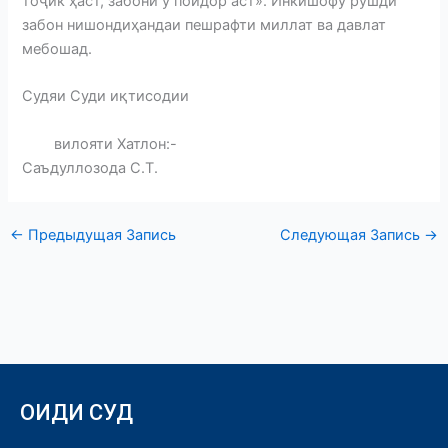
тоҷик ҳаст, забони ӯ пойдор аст». Инкишофу рушди
забон нишондиҳандаи пешрафти миллат ва давлат
мебошад.
Судяи Суди иқтисодии
вилояти Хатлон:-
Саъдуллозода С.Т.
←
Предыдущая Запись
Следующая Запись
→
ОИДИ СУД