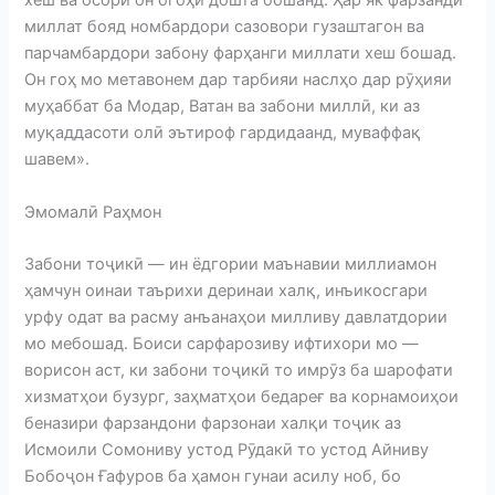
хеш ва осори он огоҳӣ дошта бошанд. Ҳар як фарзанди
миллат бояд номбардори сазовори гузаштагон ва
парчамбардори забону фарҳанги миллати хеш бошад.
Он гоҳ мо метавонем дар тарбияи наслҳо дар рӯҳияи
муҳаббат ба Модар, Ватан ва забони миллӣ, ки аз
муқаддасоти олӣ эътироф гардидаанд, муваффақ
шавем».
Эмомалӣ Раҳмон
Забони тоҷикӣ — ин ёдгории маънавии миллиамон
ҳамчун оинаи таърихи деринаи халқ, инъикосгари
урфу одат ва расму анъанаҳои милливу давлатдории
мо мебошад. Боиси сарфарозиву ифтихори мо —
ворисон аст, ки забони тоҷикӣ то имрӯз ба шарофати
хизматҳои бузург, заҳматҳои бедареғ ва корнамоиҳои
беназири фарзандони фарзонаи халқи тоҷик аз
Исмоили Сомониву устод Рӯдакӣ то устод Айниву
Бобоҷон Ғафуров ба ҳамон гунаи асилу ноб, бо